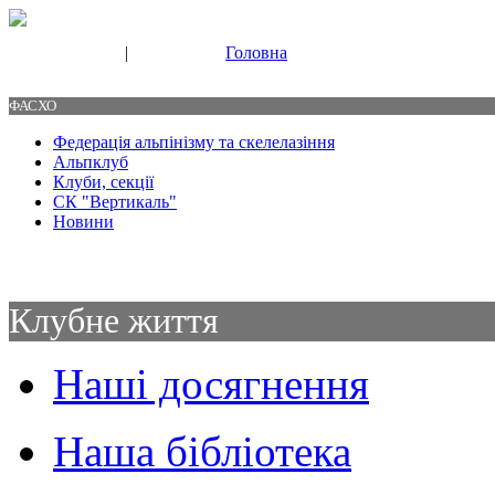
|
Головна
Свяжитесь с нами
Контакты
ФАСХО
Федерація альпінізму та скелелазіння
Альпклуб
Клуби, секції
СК "Вертикаль"
Новини
Клубне життя
Наші досягнення
Наша бібліотека