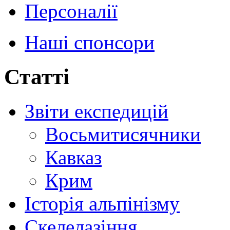
Персоналії
Наші спонсори
Статті
Звіти експедицій
Восьмитисячники
Кавказ
Крим
Історія альпінізму
Скелелазіння