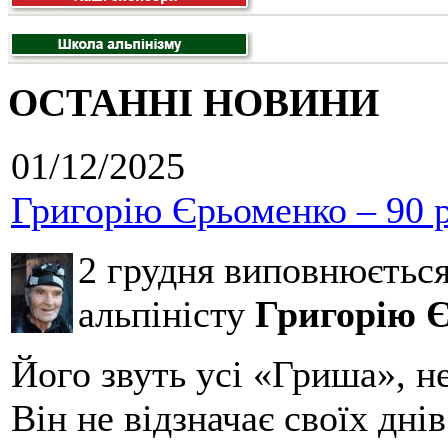
ОСТАННІ НОВИНИ
01/12/2025
Григорію Єрьоменко – 90 р
2 грудня виповнюєтьс
альпіністу
Григорію 
Його звуть усі «Гриша», н
Він не відзначає своїх дні