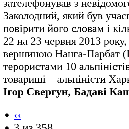
зателефонував з невідомо
Заколодний, який був учасн
повірити його словам і кіл
22 на 23 червня 2013 року,
вершиною Нанга-Парбат (П
терористами 10 альпіністі
товариші – альпіністи Хар
Ігор Свергун, Бадаві Ка
‹‹
3 из 358