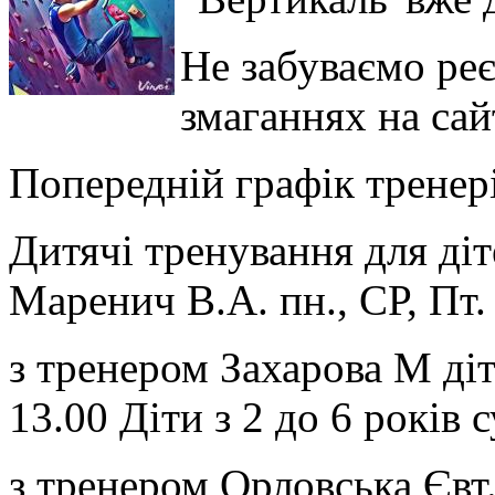
Не забуваємо реє
змаганнях на сай
Попередній графік тренері
Дитячі тренування для діт
Маренич В.А. пн., СР, Пт.
з тренером Захарова М діти
13.00 Діти з 2 до 6 років 
з тренером Орловська Євт.,