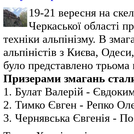
19-21 вересня на ске
Черкаської області п
техніки альпінізму. В зма
альпіністів з Києва, Одеси
було представлено трьома
Призерами змагань стал
1. Булат Валерій - Євдоки
2. Тимко Євген - Репко Ол
3. Чернявська Євгенія - П