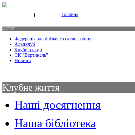
|
Головна
Свяжитесь с нами
Контакты
ФАСХО
Федерація альпінізму та скелелазіння
Альпклуб
Клуби, секції
СК "Вертикаль"
Новини
Клубне життя
Наші досягнення
Наша бібліотека