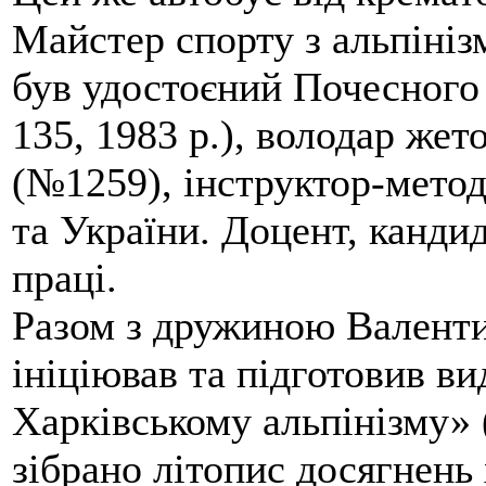
Майстер спорту з альпініз
був удостоєний Почесного
135, 1983 р.), володар жет
(№1259), інструктор-метод
та України. Доцент, кандид
праці.
Разом з дружиною Валенти
ініціював та підготовив ви
Харківському альпінізму» 
зібрано літопис досягнень 