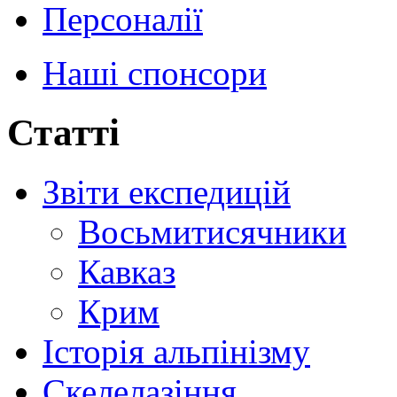
Персоналії
Наші спонсори
Статті
Звіти експедицій
Восьмитисячники
Кавказ
Крим
Історія альпінізму
Скелелазіння