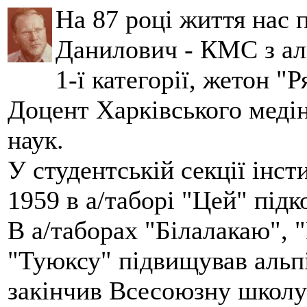
На 87 році життя нас
Данилович - КМС з аль
1-ї категорії, жетон "
Доцент Харківського меді
наук.
У студентській секції інст
1959 в а/таборі "Цей" під
В а/таборах "Білалакаю", "
"Туюксу" підвищував альпі
закінчив Всесоюзну школу 