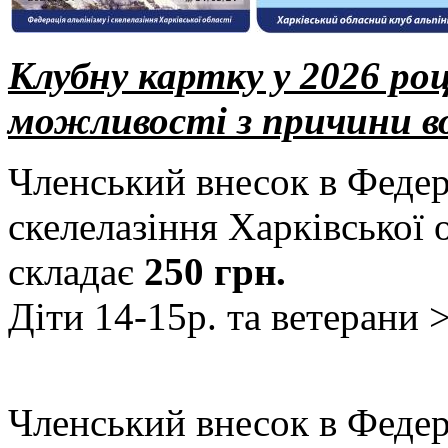
Клубну картку у 2026 ро
можливості з причини в
Членський внесок в Федер
скелелазіння Харківської о
складає
250 грн.
Діти 14-15р. та ветерани >
Членський внесок в Федер