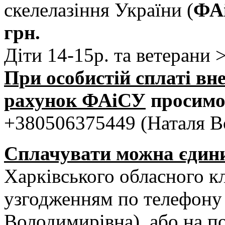
скелелазіння України (
ФА
грн.
Діти 14-15р. та ветерани >
При особистій сплаті вн
рахунок
ФАіСУ
просимо
+380506375449 (Наталя В
Сплачувати можна єдин
Харківського обласного кл
узгодженням по телефону
Володимирівна), або на п