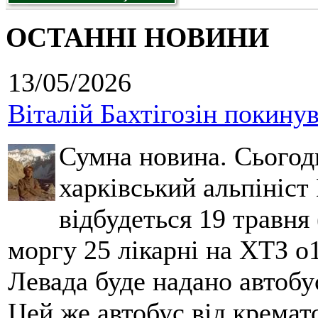
ОСТАННІ НОВИНИ
13/05/2026
Віталій Бахтігозін покинув 
Сумна новина. Сьогод
харківський альпініст 
відбудеться 19 травня 
моргу 25 лікарні на ХТЗ о
Левада буде надано автобус
Цей же автобус від кремато