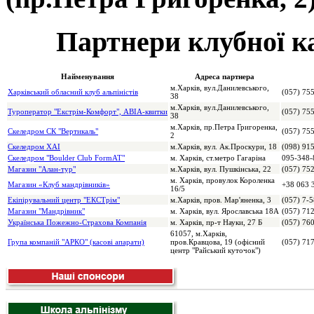
Партнери клубної к
Найменування
Адреса партнера
м.Харків, вул.Данилевського,
Харківський обласний клуб альпіністів
(057) 75
38
м.Харків, вул.Данилевського,
Туроператор "Екстрім-Комфорт", АВІА-квитки
(057) 755
38
м.Харків, пр.Петра Григоренка,
Скеледром СК "Вертикаль"
(057) 75
2
Скеледром ХАІ
м.Харків, вул. Ак.Проскури, 18
(098) 91
Скеледром "Boulder Club FormAT"
м. Харків, ст.метро Гагаріна
095-348-
Магазин "Алан-тур"
м.Харків, вул. Пушкінська, 22
(057) 75
м. Харків, провулок Короленка
Магазин «Клуб мандрівників»
+38 063 
16/5
Екіпірувальний центр "ЕКСТрім"
м.Харків, пров. Мар'яненка, 3
(057) 7-
Магазин "Мандрівник"
м. Харків, вул. Ярославська 18А
(057) 71
Українська Пожежно-Страхова Компанія
м. Харків, пр-т Науки, 27 Б
(057) 76
61057, м.Харків,
Група компаній "АРКО" (касові апарати)
пров.Кравцова, 19 (офісний
(057) 71
центр "Райський куточок")