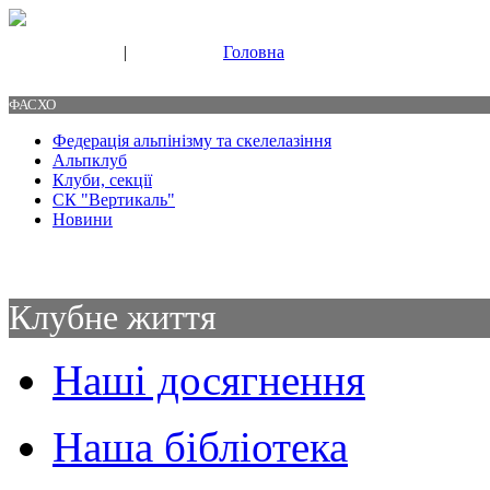
|
Головна
Свяжитесь с нами
Контакты
ФАСХО
Федерація альпінізму та скелелазіння
Альпклуб
Клуби, секції
СК "Вертикаль"
Новини
Клубне життя
Наші досягнення
Наша бібліотека