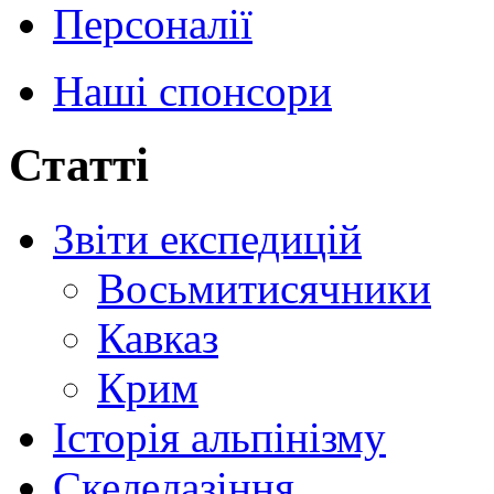
Персоналії
Наші спонсори
Статті
Звіти експедицій
Восьмитисячники
Кавказ
Крим
Історія альпінізму
Скелелазіння