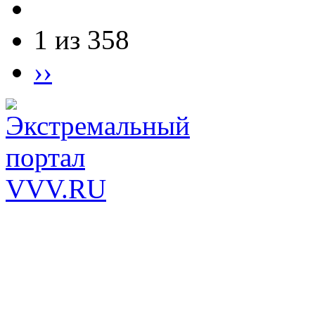
1 из 358
››