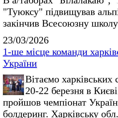
В а/таборах "Білалакаю", "
"Туюксу" підвищував альпі
закінчив Всесоюзну школу 
23/03/2026
1-ше місце команди харків
України
Вітаємо харківських 
20-22 березня в Києві
пройшов чемпіонат України
болдеринг. Харківську обл