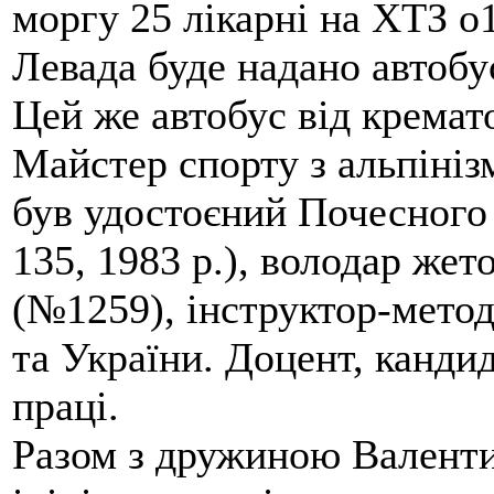
моргу 25 лікарні на ХТЗ о
Левада буде надано автобус
Цей же автобус від кремато
Майстер спорту з альпініз
був удостоєний Почесного
135, 1983 р.), володар жет
(№1259), інструктор-метод
та України. Доцент, кандид
праці.
Разом з дружиною Валенти