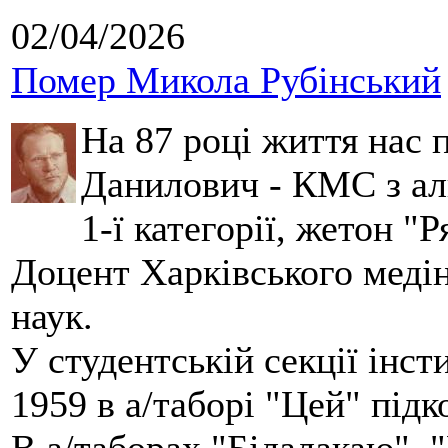
02/04/2026
Помер Микола Рубінський
На 87 році життя нас
Данилович - КМС з аль
1-ї категорії, жетон "
Доцент Харківського меді
наук.
У студентській секції інст
1959 в а/таборі "Цей" під