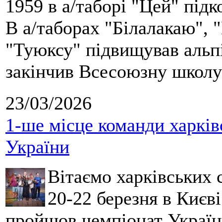
1959 в а/таборі "Цей" під
В а/таборах "Білалакаю", "
"Туюксу" підвищував альпі
закінчив Всесоюзну школу 
23/03/2026
1-ше місце команди харків
України
Вітаємо харківських 
20-22 березня в Києві
пройшов чемпіонат України