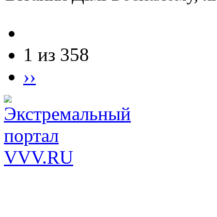
1 из 358
››