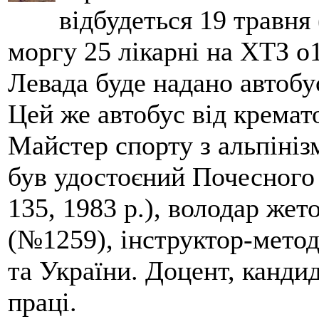
відбудеться 19 травня 
моргу 25 лікарні на ХТЗ о
Левада буде надано автобус
Цей же автобус від кремато
Майстер спорту з альпініз
був удостоєний Почесного
135, 1983 р.), володар жет
(№1259), інструктор-метод
та України. Доцент, кандид
праці.