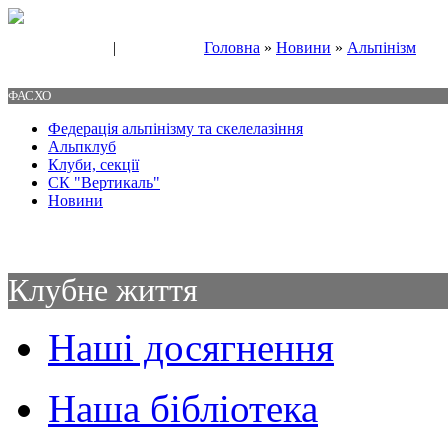
|
Головна
»
Новини
»
Альпінізм
Свяжитесь с нами
Контакты
ФАСХО
Федерація альпінізму та скелелазіння
Альпклуб
Клуби, секції
СК "Вертикаль"
Новини
Клубне життя
Наші досягнення
Наша бібліотека