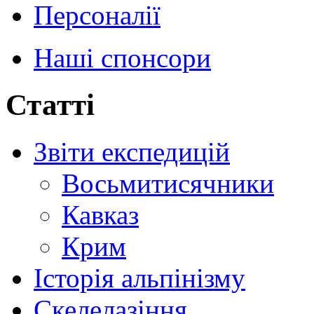
Персоналії
Наші спонсори
Статті
Звіти експедицій
Восьмитисячники
Кавказ
Крим
Історія альпінізму
Скелелазіння