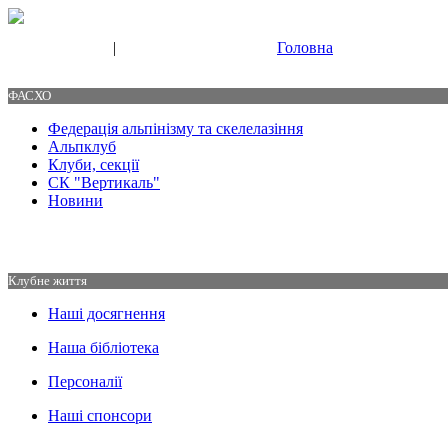
|
Головна
Свяжитесь с нами
Контакты
ФАСХО
Федерація альпінізму та скелелазіння
Альпклуб
Клуби, секції
СК "Вертикаль"
Новини
Клубне життя
Наші досягнення
Наша бібліотека
Персоналії
Наші спонсори