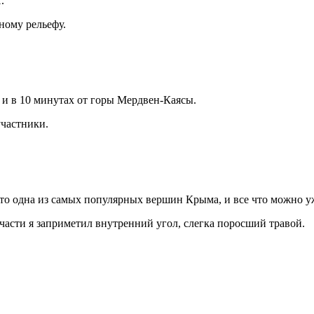
.
ному рельефу.
 и в 10 минутах от горы Мердвен-Каясы.
участники.
 это одна из самых популярных вершин Крыма, и все что можно 
й части я заприметил внутренний угол, слегка поросший травой.