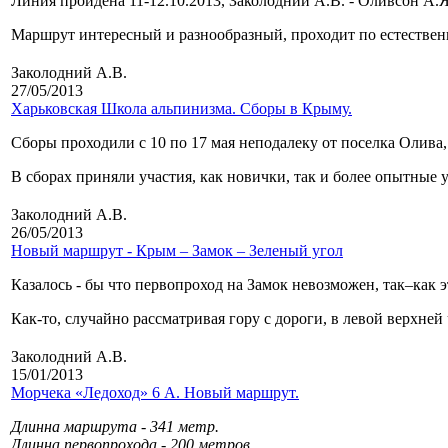
Линия пройдена 11-12.10.2013, Заколодний А.В. - Оливсон А.Я
Маршрут интересный и разнообразный, проходит по естествен
Заколодний А.В.
27/05/2013
Харьковская Школа альпинизма. Сборы в Крыму.
Сборы проходили с 10 по 17 мая неподалеку от поселка Олива,
В сборах приняли участия, как новички, так и более опытные 
Заколодний А.В.
26/05/2013
Новый маршрут - Крым – Замок – Зеленый угол
Казалось - бы что первопроход на Замок невозможен, так–как
Как-то, случайно рассматривая гору с дороги, в левой верхне
Заколодний А.В.
15/01/2013
Морчека «Ледоход» 6 А. Новый маршрут.
Длинна маршрута - 341 метр.
Длинна первопрохода - 200 метров.