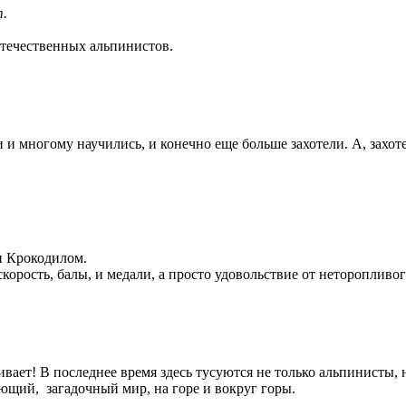
т.
отечественных альпинистов.
и многому научились, и конечно еще больше захотели. А, захоте
и Крокодилом.
скорость, балы, и медали, а просто удовольствие от неторопливо
гивает! В последнее время здесь тусуются не только альпинисты,
ющий, загадочный мир, на горе и вокруг горы.