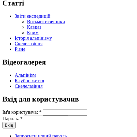
Статті
Звіти експедицій
Восьмитисячники
Кавказ
Крим
Історія альпінізму
Скелелазіння
Різне
Відеогалерея
Альпінізм
Клубне життя
Скелелазіння
Вхід для користувачив
Ім'я користувача:
*
Пароль:
*
Запросити новий пароль