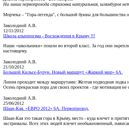
На линии первопрохода страховка натуральная, шлямбуров не
Морчека – "Гора-легенда", с большой буквы для большинства 
Заколодний А.В.
12/11/2012
Школа альпинизма - Восхождения в Крыму !!!
Наши «школьники» пошли во второй класс. За год они окрепли 
настоящему.
Заколодний А.В.
21/10/2012
Большой Кильсе-Бурун. Новый маршрут «Жаркий мир» 6А.
Линия проходит между маршрутами: Желтая подводная лодка 
Осень прекрасная пора для своих проектов - где мотивация не 
Заколодний А.В.
25/06/2012
Шаан-Кая. «ЕВРО 2012» 6А. Первопроход.
Шаан-Кая это такая гора в Крыму, место - куда влечет и притя
экстрималы. Всех этих людей влечет необыкновенный, нависа