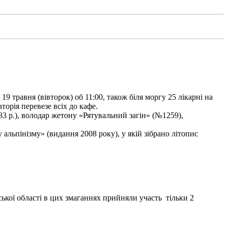
9 травня (вівторок) об 11:00, також біля моргу 25 лікарні на
торія перевезе всіх до кафе.
3 р.), володар жетону «Рятувальний загін» (№1259),
льпінізму» (видання 2008 року), у якій зібрано літопис
ької області в цих змаганнях прийняли участь тільки 2