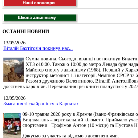
ОСТАННІ НОВИНИ
13/05/2026
Віталій Бахтігозін покинув нас...
Сумна новина. Сьогодні вранці нас покинув Видатний 
ХТЗ о10:00. Також о 10:00 до метро Левада буде нада
Майстер спорту з альпінізму (1968). Перший у Харко
інструктор-методист 1-ї категорії. Чемпіон СРСР та 
Разом з дружиною Валентиною, Віталій Анатолійович 
досягнень харків’ян. Перевидання цієї книги планується у 2027
12/05/2026
Змагання зі скайранінгу в Карпатах.
09-10 травня 2026 року в Яремче (Івано-Франківська о
Вид змагань – вертикальний кілометр. Приймало участь
спортсмени - Трофімов Антон (10 місце) та Пустова Нат
Дякуємо за участь та відаємо з досягненнями.