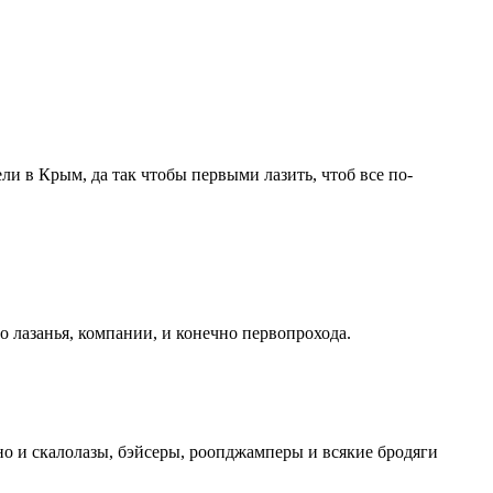
ли в Крым, да так чтобы первыми лазить, чтоб все по-
го лазанья, компании, и конечно первопрохода.
 но и скалолазы, бэйсеры, роопджамперы и всякие бродяги