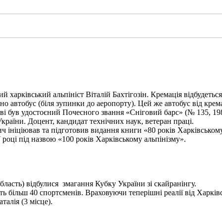
харківський альпініст Віталій Бахтігозін. Кремація відбудеться 1
но автобус (біля зупинки до аеропорту). Цей же автобус від крема
ві був удостоєний Почесного звання «Сніговий барс» (№ 135, 198
України. Доцент, кандидат технічних наук, ветеран праці.
ініціював та підготовив видання книги «80 років Харківському а
 році під назвою «100 років Харківському альпінізму».
бласть) відбулися змагання Кубку України зі скайранінгу.
 більш 40 спортсменів. Враховуючи теперішні реалії від Харківс
алія (3 місце).