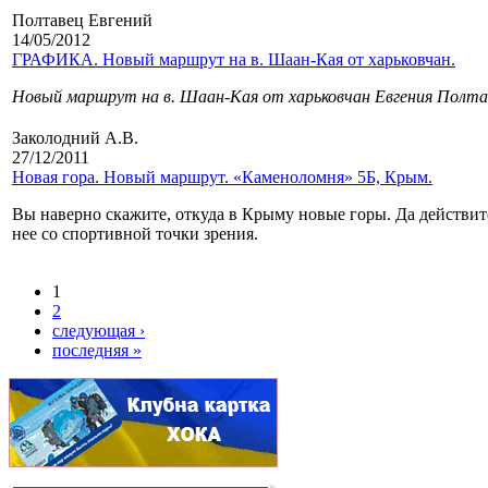
Полтавец Евгений
14/05/2012
ГРАФИКА. Новый маршрут на в. Шаан-Кая от харьковчан.
Новый маршрут на в. Шаан-Кая от харьковчан Евгения Полтавц
Заколодний А.В.
27/12/2011
Новая гора. Новый маршрут. «Каменоломня» 5Б, Крым.
Вы наверно скажите, откуда в Крыму новые горы. Да действител
нее со спортивной точки зрения.
1
2
следующая ›
последняя »