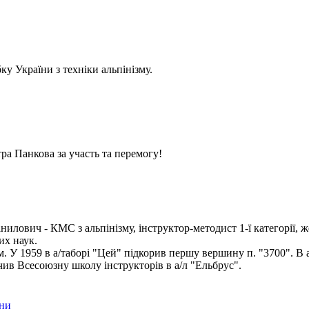
у України з техніки альпінізму.
ра Панкова за участь та перемогу!
илович - КМС з альпінізму, інструктор-методист 1-ї категорії, ж
их наук.
ом. У 1959 в а/таборі "Цей" підкорив першу вершину п. "3700". В 
чив Всесоюзну школу інструкторів в а/л "Ельбрус".
їни