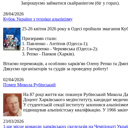
Запрошуємо займатися скайранінгом (біг у горах).
28/04/2026
Кубок України з техніки альпінізму
25-26 квітня 2026 року в Одесі пройшли змагання Кубк
Призерами стали:
1. Павленко - Антіпов (Одесса-1);
2. Гончаренко - Чернявська (Одесса-2);
3. Репко - Панков (Харків).
Вітаємо переможців, а особливо харків'ян Олену Репко та Дмит
Дякуємо організаторів та суддів за проведену роботу!
02/04/2026
Помер Микола Рубінський
На 87 році життя нас покинув Рубінський Микола Дан
Доцент Харківського медінституту, кандидат медичн
У студентській секції інституту захопився альпінізм
підвищував альпіністську кваліфікацію. У 1966 закін
23/03/2026
1-ше місце команди харківських скелелазів на Чемпіонаті Укра