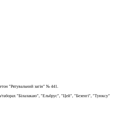
етон "Рятувальний загін" № 441.
а/таборах "Білалакаю", "Ельбрус", "Цей", "Безенгі", "Туюксу"