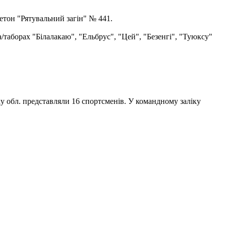
етон "Рятувальний загін" № 441.
а/таборах "Білалакаю", "Ельбрус", "Цей", "Безенгі", "Туюксу"
ку обл. представляли 16 спортсменів. У командному заліку