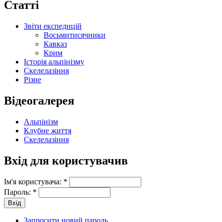
Статті
Звіти експедицій
Восьмитисячники
Кавказ
Крим
Історія альпінізму
Скелелазіння
Різне
Відеогалерея
Альпінізм
Клубне життя
Скелелазіння
Вхід для користувачив
Ім'я користувача:
*
Пароль:
*
Запросити новий пароль