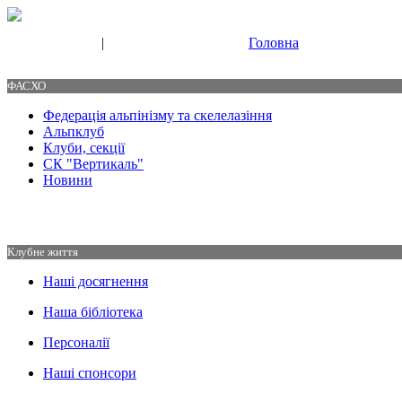
|
Головна
Свяжитесь с нами
Контакты
ФАСХО
Федерація альпінізму та скелелазіння
Альпклуб
Клуби, секції
СК "Вертикаль"
Новини
Клубне життя
Наші досягнення
Наша бібліотека
Персоналії
Наші спонсори