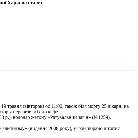
нні Харкова стали:
9 травня (вівторок) об 11:00, також біля моргу 25 лікарні на
торія перевезе всіх до кафе.
3 р.), володар жетону «Рятувальний загін» (№1259),
льпінізму» (видання 2008 року), у якій зібрано літопис