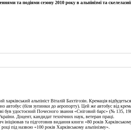
ннями та подіями сезону 2010 року в альпінізмі та скелелазні
харківський альпініст Віталій Бахтігозін. Кремація відбудеться 1
но автобус (біля зупинки до аеропорту). Цей же автобус від крема
ві був удостоєний Почесного звання «Сніговий барс» (№ 135, 198
України. Доцент, кандидат технічних наук, ветеран праці.
ініціював та підготовив видання книги «80 років Харківському а
 році під назвою «100 років Харківському альпінізму».