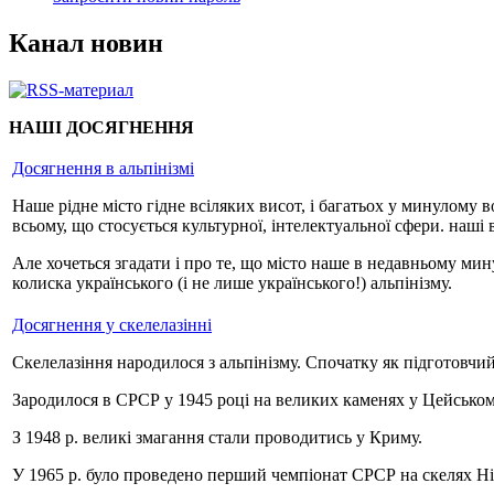
Канал новин
НАШІ ДОСЯГНЕННЯ
Досягнення в альпінізмі
Наше рідне місто гідне всіляких висот, і багатьох у минулому 
всьому, що стосується культурної, інтелектуальної сфери. наші
Але хочеться згадати і про те, що місто наше в недавньому ми
колиска українського (і не лише українського!) альпінізму.
Досягнення у скелелазінні
Скелелазіння народилося з альпінізму. Спочатку як підготовчи
Зародилося в СРСР у 1945 році на великих каменях у Цейськом
З 1948 р. великі змагання стали проводитись у Криму.
У 1965 р. було проведено перший чемпіонат СРСР на скелях Нік