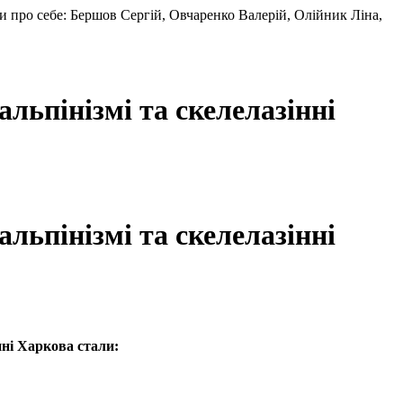
ли про себе: Бершов Сергій, Овчаренко Валерій, Олійник Ліна,
льпінізмі та скелелазінні
льпінізмі та скелелазінні
нні Харкова стали: