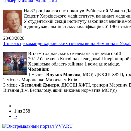
Помер Микола Рубінський
На 87 році життя нас покинув Рубінський Микола Дан
Доцент Харківського медінституту, кандидат медичн
У студентській секції інституту захопився альпінізм
підвищував альпіністську кваліфікацію. У 1966 закін
23/03/2026
1-ше місце команди харківських скелелазів на Чемпіонаті Укра
Вітаємо харківських скелелазів з перемогою!!!
20-22 березня в Києві на скеледромі Гіперіон прой
Харківська область зайняла 1 командне місце.
Чоловіки:
1 місце -
Внуков Максим
, МСУ, ДЮСШ ХФТІ, тре
2 місце - Мироненко Микита, м.Київ
3 місце -
Беспалий Дмитро
, ДЮСШ ХФТІ, тренери Маренич В
Вітання Дімі Беспалому, який виконав норматив МСУ)))
1 из 358
››