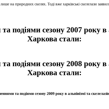
ь лише на природних скелях. Тоді вже харківські скелелази заяви
а подіями сезону 2007 року в а
Харкова стали:
а подіями сезону 2008 року в а
Харкова стали:
ннями та подіями сезону 2009 року в альпінізмі та скелелазі