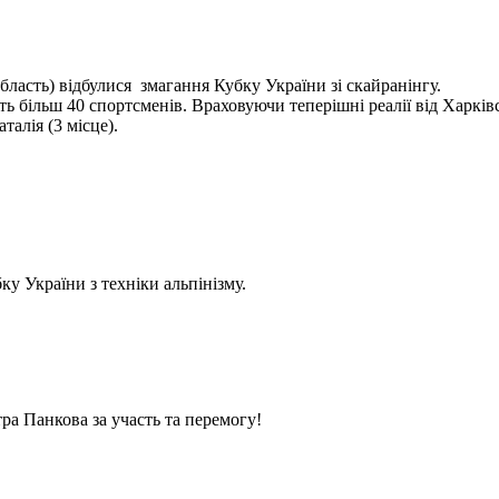
бласть) відбулися змагання Кубку України зі скайранінгу.
 більш 40 спортсменів. Враховуючи теперішні реалії від Харківс
алія (3 місце).
у України з техніки альпінізму.
ра Панкова за участь та перемогу!