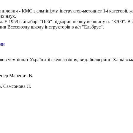
илович - КМС з альпінізму, інструктор-методист 1-ї категорії, ж
их наук.
ом. У 1959 в а/таборі "Цей" підкорив першу вершину п. "3700". В 
чив Всесоюзну школу інструкторів в а/л "Ельбрус".
їни
шов чемпіонат України зі скелелазіння, вид- болдеринг. Харківсь
нер Маренич В.
. Самсонова Л.