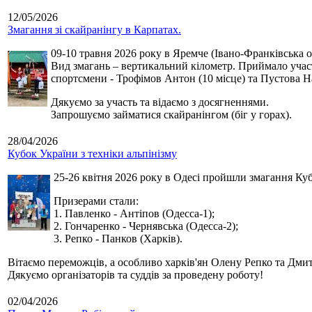
12/05/2026
Змагання зі скайранінгу в Карпатах.
09-10 травня 2026 року в Яремче (Івано-Франківська о
Вид змагань – вертикальний кілометр. Приймало участь
спортсмени - Трофімов Антон (10 місце) та Пустова Нат
Дякуємо за участь та відаємо з досягненнями.
Запрошуємо займатися скайранінгом (біг у горах).
28/04/2026
Кубок України з техніки альпінізму
25-26 квітня 2026 року в Одесі пройшли змагання Кубк
Призерами стали:
1. Павленко - Антіпов (Одесса-1);
2. Гончаренко - Чернявська (Одесса-2);
3. Репко - Панков (Харків).
Вітаємо переможців, а особливо харків'ян Олену Репко та Дмит
Дякуємо організаторів та суддів за проведену роботу!
02/04/2026