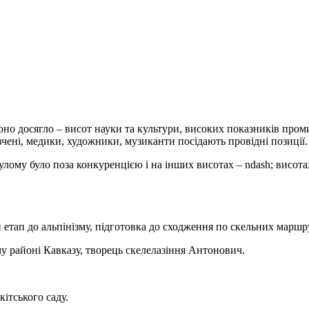
воно досягло – висот науки та культури, високих показників проми
 вчені, медики, художники, музиканти посідають провідні позиції.
нулому було поза конкуренцією і на інших висотах – ndash; висот
й етап до альпінізму, підготовка до сходження по скельних маршр
у районі Кавказу, творець скелелазіння Антонович.
ітського саду.