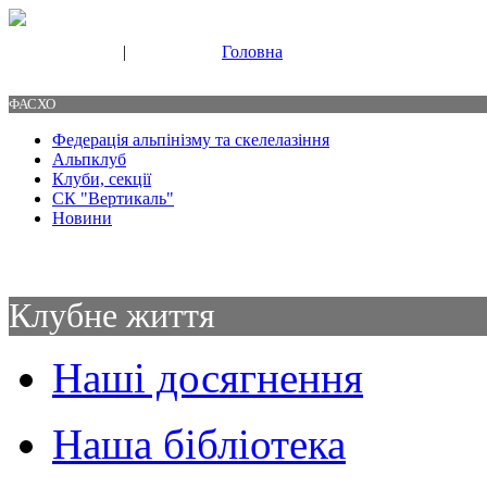
|
Головна
Свяжитесь с нами
Контакты
ФАСХО
Федерація альпінізму та скелелазіння
Альпклуб
Клуби, секції
СК "Вертикаль"
Новини
Клубне життя
Наші досягнення
Наша бібліотека