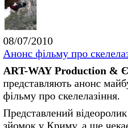
08/07/2010
Анонс фільму про скелела
ART-WAY Production & Є
представляють анонс майб
фільму про скелелазіння.
Представлений відеоролик 
зйомок у Криму, а ще чекає