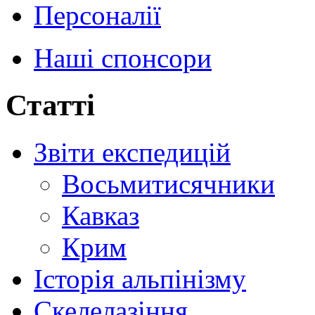
Персоналії
Наші спонсори
Статті
Звіти експедицій
Восьмитисячники
Кавказ
Крим
Історія альпінізму
Скелелазіння