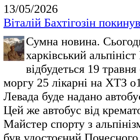
13/05/2026
Віталій Бахтігозін покинув 
Сумна новина. Сьогод
харківський альпініст 
відбудеться 19 травня 
моргу 25 лікарні на ХТЗ о
Левада буде надано автобус
Цей же автобус від кремато
Майстер спорту з альпініз
був удостоєний Почесного