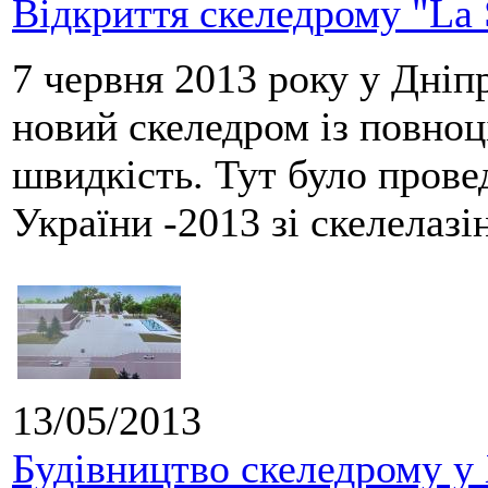
Відкриття скеледрому "La 
7 червня 2013 року у Дніп
новий скеледром із повно
швидкість. Тут було прове
України -2013 зі скелелазі
13/05/2013
Будівництво скеледрому у