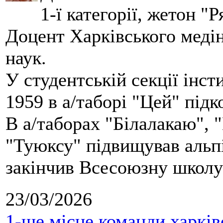
1-ї категорії, жетон "
Доцент Харківського меді
наук.
У студентській секції інст
1959 в а/таборі "Цей" під
В а/таборах "Білалакаю", "
"Туюксу" підвищував альпі
закінчив Всесоюзну школу 
23/03/2026
1-ше місце команди харків