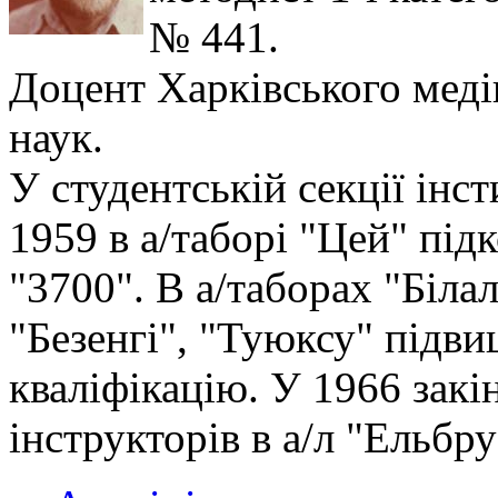
№ 441.
Доцент Харківського меді
наук.
У студентській секції інс
1959 в а/таборі "Цей" пі
"3700". В а/таборах "Біла
"Безенгі", "Туюксу" підви
кваліфікацію. У 1966 зак
інструкторів в а/л "Ельбру