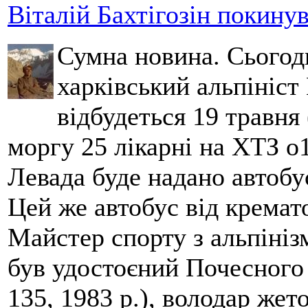
Віталій Бахтігозін покинув 
Сумна новина. Сьогод
харківський альпініст 
відбудеться 19 травня 
моргу 25 лікарні на ХТЗ о
Левада буде надано автобус
Цей же автобус від кремато
Майстер спорту з альпініз
був удостоєний Почесного
135, 1983 р.), володар жет