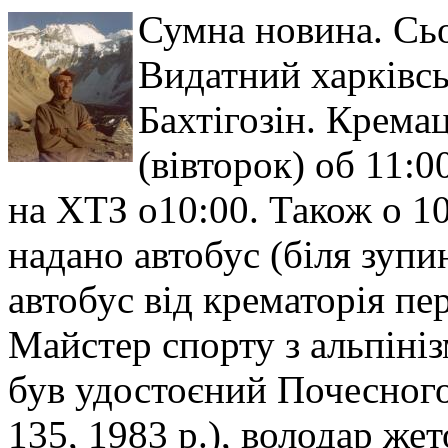
Сумна новина. Сьо
Видатний харківсь
Бахтігозін. Кремац
(вівторок) об 11:0
на ХТЗ о10:00. Також о 10
надано автобус (біля зупи
автобус від крематорія пер
Майстер спорту з альпіні
був удостоєний Почесного
135, 1983 р.), володар же