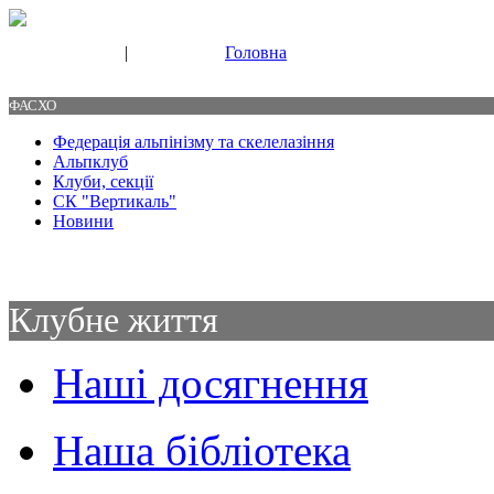
|
Головна
Свяжитесь с нами
Контакты
ФАСХО
Федерація альпінізму та скелелазіння
Альпклуб
Клуби, секції
СК "Вертикаль"
Новини
Клубне життя
Наші досягнення
Наша бібліотека