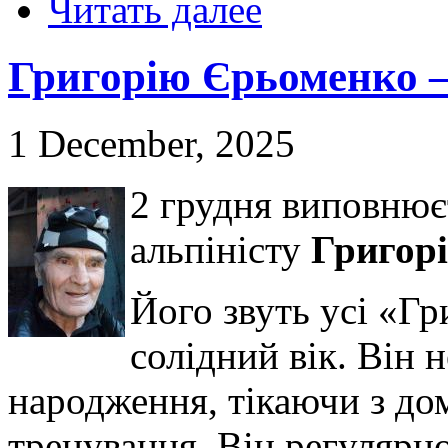
Читать далее
Григорію Єрьоменко –
1 December, 2025
2 грудня виповню
альпіністу
Григор
Його звуть усі «Г
солідний вік. Він н
народження, тікаючи з до
тренування. Він регулярно