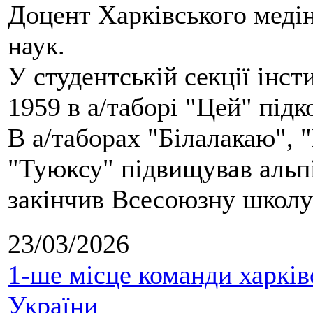
Доцент Харківського меді
наук.
У студентській секції інст
1959 в а/таборі "Цей" під
В а/таборах "Білалакаю", "
"Туюксу" підвищував альпі
закінчив Всесоюзну школу 
23/03/2026
1-ше місце команди харків
України