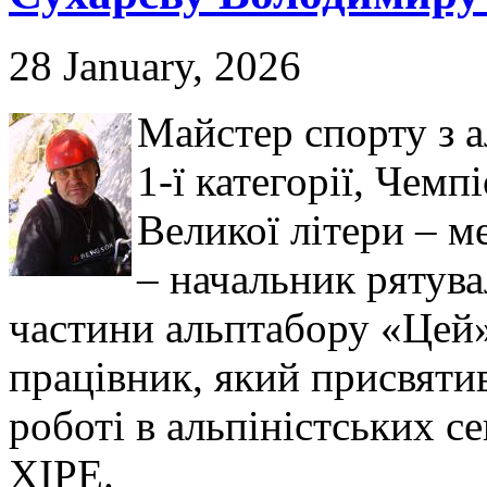
28 January, 2026
Майстер спорту з а
1-ї категорії, Чемп
Великої літери – м
– начальник рятува
частини альптабору «Цей
працівник, який присвятив
роботі в альпіністських с
ХІРЕ.