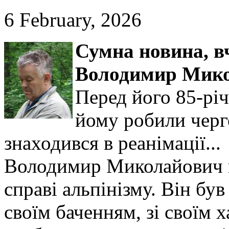
6 February, 2026
Сумна новина,
в
Володимир Мико
Перед його 85-рі
йому робили черго
знаходився в реанімації...
Володимир Миколайович в
справі альпінізму. Він б
своїм баченням, зі своїм 