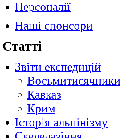
Персоналії
Наші спонсори
Статті
Звіти експедицій
Восьмитисячники
Кавказ
Крим
Історія альпінізму
Скелелазіння