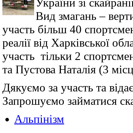
України зі скайрані
Вид змагань – верт
участь більш 40 спортсме
реалії від Харківської об
участь тільки 2 спортсме
та Пустова Наталія (3 місц
Дякуємо за участь та віда
Запрошуємо займатися скай
Альпінізм