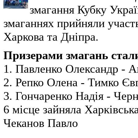
змагання
Кубку
Україн
змаганнях прийняли участ
Харкова та
Дніпра
.
Призерами змагань стал
1.
Павленко Олександр - 
2.
Репко Олена - Тимко Єв
3.
Гончаренко Надія - Чер
6 місце зайняла Харківськ
Чеканов Павло