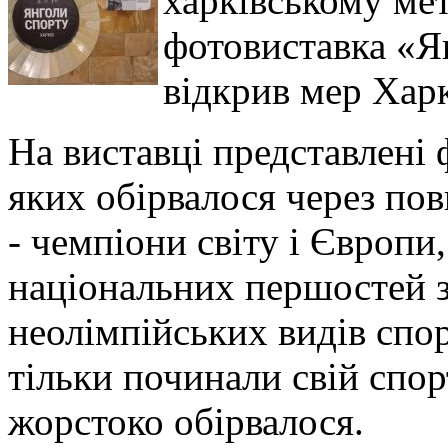
харківському мет
фотовиставка «Я
відкрив мер Харк
На виставці представлені 
яких обірвалося через по
- чемпіони світу і Європи
національних першостей з
неолімпійських видів спорт
тільки починали свій спо
жорстоко обірвалося.