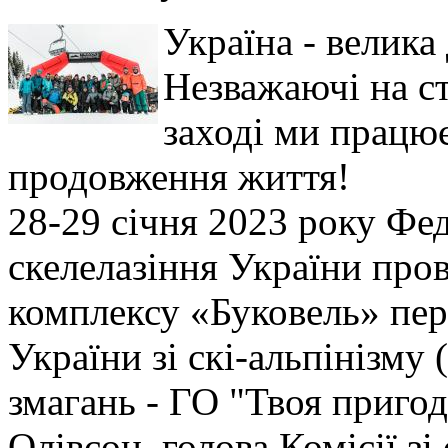
Україна - велика
Незважаючі на ст
заході ми працює
продовження життя!
28-29 січня 2023 року Фед
скелелазіння України пров
комплексу «Буковель» пе
України зі скі-альпінізму 
змагань - ГО "Твоя пригод
Олівсон, голова Комісії зі