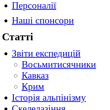
Персоналії
Наші спонсори
Статті
Звіти експедицій
Восьмитисячники
Кавказ
Крим
Історія альпінізму
Скелелазіння