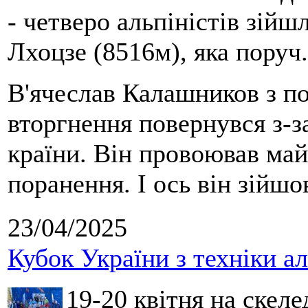
- четверо альпіністів зійш
Лхоцзе (8516м), яка поруч
В'ячеслав Калашников з п
вторгнення повернувся з-за
країни. Він провоював май
поранення. І ось він зійшо
23/04/2025
Кубок України з техніки ал
19-20 квітня на скеле