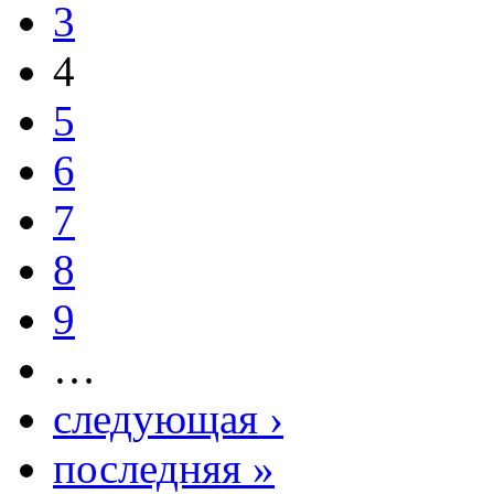
3
4
5
6
7
8
9
…
следующая ›
последняя »