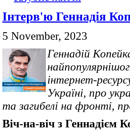
Інтерв'ю Геннадія Ко
5 November, 2023
Геннадій Копейк
найпопулярнішого
інтернет-ресурсу
Україні, про укр
та загибелі на фронті, пр
Віч-на-віч з Геннадієм 