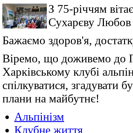
З 75-річчям віт
Сухарєву Любов
Бажаємо здоров'я, достатку
Віремо, що доживемо до П
Харківському клубі альпіні
спілкуватися, згадувати б
плани на майбутнє!
Альпінізм
Клубне життя