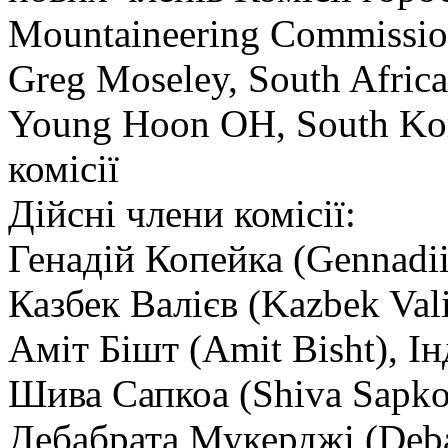
Mountaineering Commiss
Greg Moseley, South Afric
Young Hoon OH, South Kor
комісії
Дійсні члени комісії:
Генадій Копейка (Gennadii
Казбек Валієв (Kazbek Val
Аміт Бішт (Amit Bisht), Ін
Шива Сапкоа (Shiva Sapko
Дебабрата Мукерджі (Debab