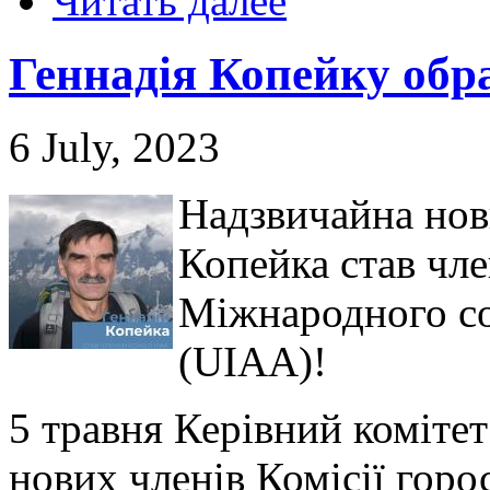
Читать далее
Геннадія Копейку обр
6 July, 2023
Надзвичайна нов
Копейка став чле
Міжнародного со
(UIAA)!
5 травня Керівний коміте
нових членів Комісії гор