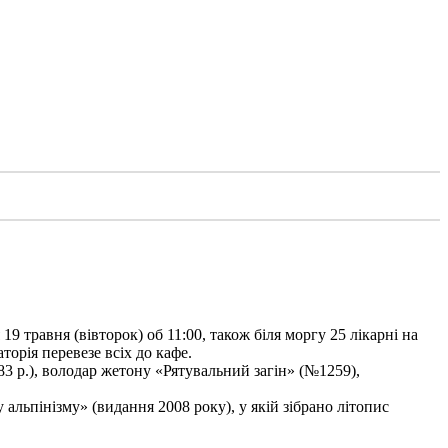
9 травня (вівторок) об 11:00, також біля моргу 25 лікарні на
торія перевезе всіх до кафе.
3 р.), володар жетону «Рятувальний загін» (№1259),
льпінізму» (видання 2008 року), у якій зібрано літопис