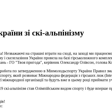
раїни зі скі-альпінізму
на! Незважаючі на страшні втрати на сході, на заході ми працюєм
зму і скелелазіння України провела на базі гірськолижного компл
гань - ГО "Твоя пригода", керівник Олександр Олівсон, голова Ком
робота по затвердженню в Мінмолодьспорту України Правил змага
спорту, який розвиває Міжнародна федерація з гірських лиж (Inter
цієї міжнародної організації та будуть вже в цьому році приймати
9 скі-альпінізм став Олімпійським видом спорту і буде вперше пр
ів!
и: