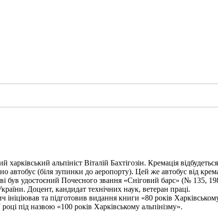
харківський альпініст Віталій Бахтігозін. Кремація відбудеться 1
но автобус (біля зупинки до аеропорту). Цей же автобус від крема
ві був удостоєний Почесного звання «Сніговий барс» (№ 135, 198
України. Доцент, кандидат технічних наук, ветеран праці.
ініціював та підготовив видання книги «80 років Харківському а
 році під назвою «100 років Харківському альпінізму».