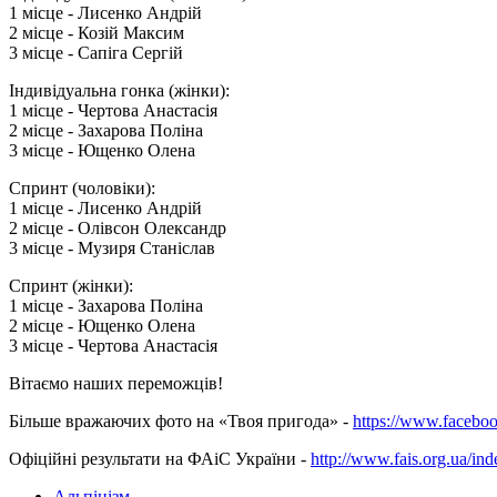
1 місце - Лисенко Андрій
2 місце - Козій Максим
3 місце - Сапіга Сергій
Індивідуальна гонка (жінки):
1 місце - Чертова Анастасія
2 місце - Захарова Поліна
3 місце - Ющенко Олена
Спринт (чоловіки):
1 місце - Лисенко Андрій
2 місце - Олівсон Олександр
3 місце - Музиря Станіслав
Спринт (жінки):
1 місце - Захарова Поліна
2 місце - Ющенко Олена
3 місце - Чертова Анастасія
Вітаємо наших переможців!
Більше вражаючих фото на «Твоя пригода» -
https://www.facebo
Офіційні результати на ФАіС України -
http://www.fais.org.ua/i
Альпінізм