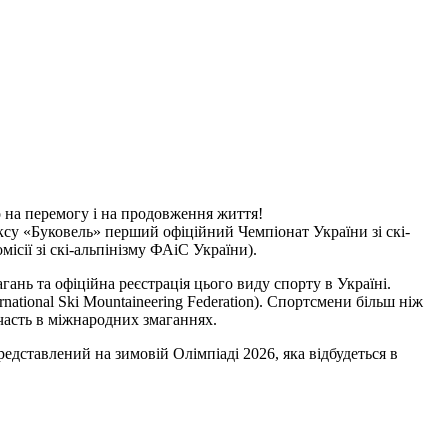
о на перемогу і на продовження життя!
ексу «Буковель» перший офіційний Чемпіонат України зі скі-
ісії зі скі-альпінізму ФАіС України).
нь та офіційна реєстрація цього виду спорту в Україні.
national Ski Mountaineering Federation). Спортсмени більш ніж
 участь в міжнародних змаганнях.
едставлений на зимовій Олімпіаді 2026, яка відбудеться в