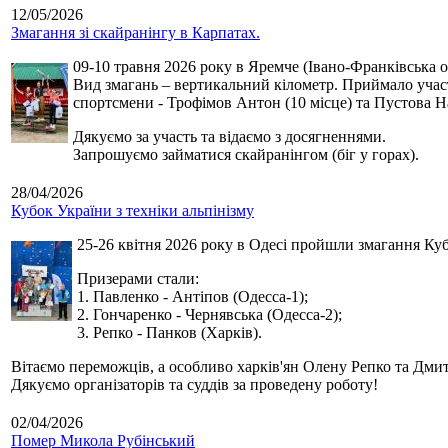
12/05/2026
Змагання зі скайранінгу в Карпатах.
09-10 травня 2026 року в Яремче (Івано-Франківська о
Вид змагань – вертикальний кілометр. Приймало участь
спортсмени - Трофімов Антон (10 місце) та Пустова Нат
Дякуємо за участь та відаємо з досягненнями.
Запрошуємо займатися скайранінгом (біг у горах).
28/04/2026
Кубок України з техніки альпінізму
25-26 квітня 2026 року в Одесі пройшли змагання Кубк
Призерами стали:
1. Павленко - Антіпов (Одесса-1);
2. Гончаренко - Чернявська (Одесса-2);
3. Репко - Панков (Харків).
Вітаємо переможців, а особливо харків'ян Олену Репко та Дмит
Дякуємо організаторів та суддів за проведену роботу!
02/04/2026
Помер Микола Рубінський