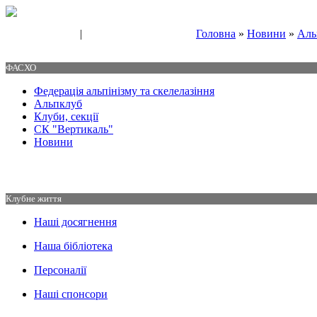
|
Головна
»
Новини
»
Аль
Свяжитесь с нами
Контакты
ФАСХО
Федерація альпінізму та скелелазіння
Альпклуб
Клуби, секції
СК "Вертикаль"
Новини
Клубне життя
Наші досягнення
Наша бібліотека
Персоналії
Наші спонсори