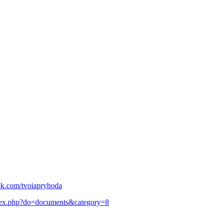
ok.com/tvoiapryhoda
ndex.php?do=documents&category=8