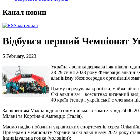
Канал новин
Відбувся перший Чемпіонат Ук
5 February, 2023
Україна - велика держава і як ніколи єди
28-29 січня 2023 року Федерація альпіні
альпінізму (безпосередня організація зма
Цьому передувала кропітка, майже річна 
Скі-альпінізм – всесвітньо-визнаний вид 
40 країн (тепер і українські) є членами 
За рішенням Міжнародного олімпійського комітету від 24.06.201
Мілані та Кортіна-д'Ампеццо (Італія).
Маємо надію побачити українських спортсменів серед Олімпійц
Призерами Чемпіонату України зі скі-альпінізму 2023 року стал
Індивідуальна гонка (чоловіки):