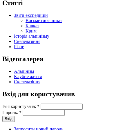
Статті
Звіти експедицій
Восьмитисячники
Кавказ
Крим
Історія альпінізму
Скелелазіння
Різне
Відеогалерея
Альпінізм
Клубне життя
Скелелазіння
Вхід для користувачив
Ім'я користувача:
*
Пароль:
*
Запросити новий пароль