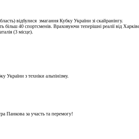
бласть) відбулися змагання Кубку України зі скайранінгу.
 більш 40 спортсменів. Враховуючи теперішні реалії від Харківс
алія (3 місце).
у України з техніки альпінізму.
ра Панкова за участь та перемогу!