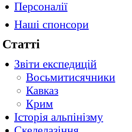
Персоналії
Наші спонсори
Статті
Звіти експедицій
Восьмитисячники
Кавказ
Крим
Історія альпінізму
Скелелазіння