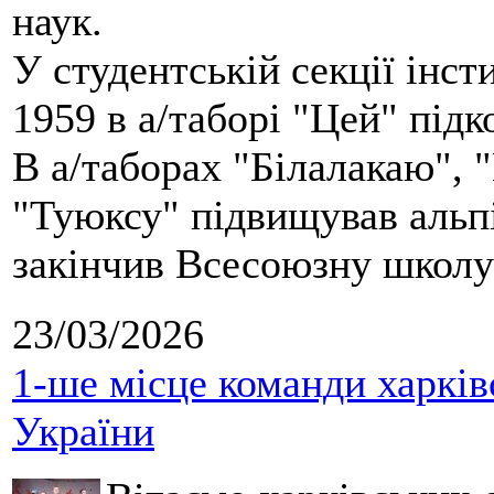
наук.
У студентській секції інст
1959 в а/таборі "Цей" під
В а/таборах "Білалакаю", "
"Туюксу" підвищував альпі
закінчив Всесоюзну школу 
23/03/2026
1-ше місце команди харків
України