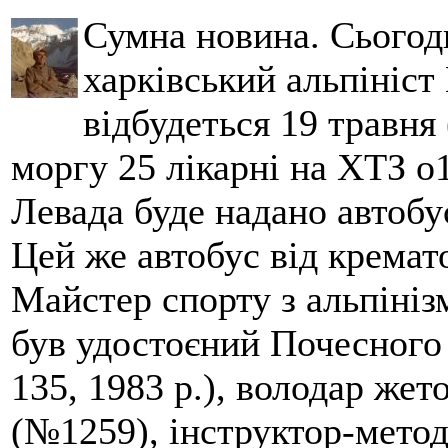
Сумна новина. Сьогод
харківський альпініст 
відбудеться 19 травня 
моргу 25 лікарні на ХТЗ о
Левада буде надано автобус
Цей же автобус від кремато
Майстер спорту з альпініз
був удостоєний Почесного
135, 1983 р.), володар жет
(№1259), інструктор-метод