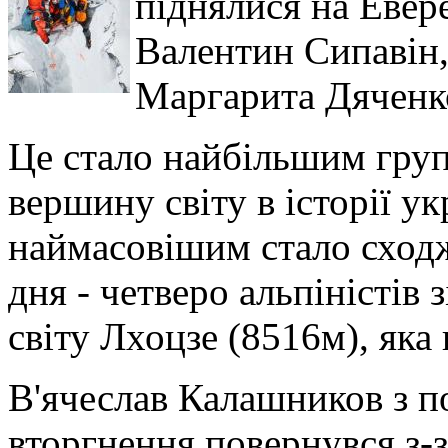
піднялися на Евере
Валентин Сипавін,
Маргарита Дяченк
Це стало найбільшим гру
вершину світу в історії у
наймасовішим стало сходж
дня - четверо альпіністів
світу Лхоцзе (8516м), яка
В'ячеслав Калашников з 
вторгнення повернувся з-з