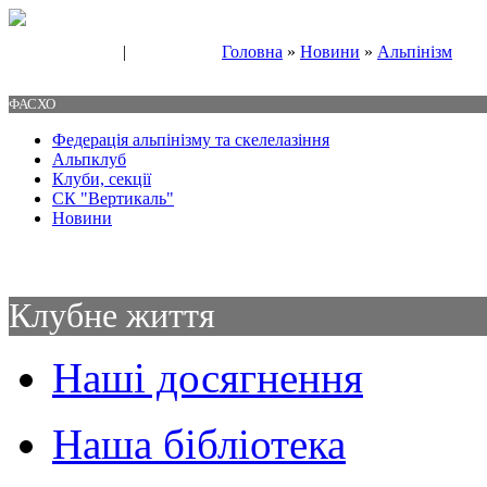
|
Головна
»
Новини
»
Альпінізм
Свяжитесь с нами
Контакты
ФАСХО
Федерація альпінізму та скелелазіння
Альпклуб
Клуби, секції
СК "Вертикаль"
Новини
Клубне життя
Наші досягнення
Наша бібліотека