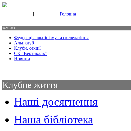
|
Головна
Свяжитесь с нами
Контакты
ФАСХО
Федерація альпінізму та скелелазіння
Альпклуб
Клуби, секції
СК "Вертикаль"
Новини
Клубне життя
Наші досягнення
Наша бібліотека