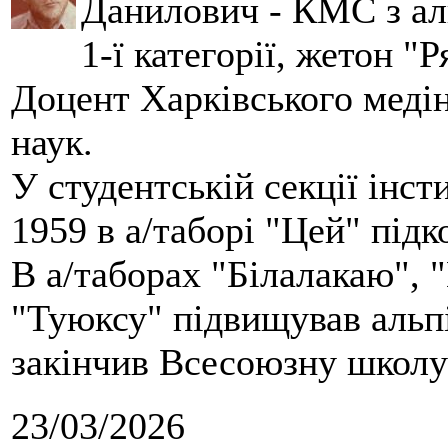
Данилович - КМС з аль
1-ї категорії, жетон "
Доцент Харківського меді
наук.
У студентській секції інст
1959 в а/таборі "Цей" під
В а/таборах "Білалакаю", "
"Туюксу" підвищував альпі
закінчив Всесоюзну школу 
23/03/2026