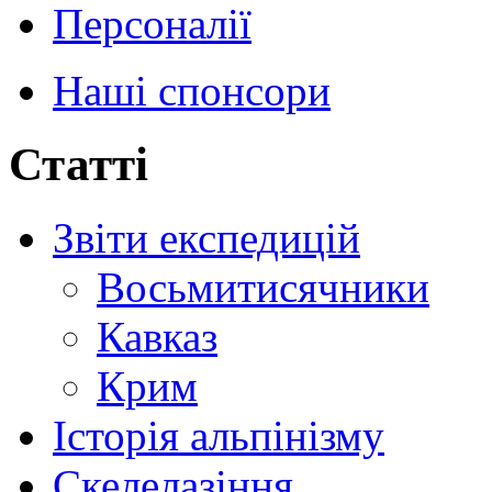
Персоналії
Наші спонсори
Статті
Звіти експедицій
Восьмитисячники
Кавказ
Крим
Історія альпінізму
Скелелазіння