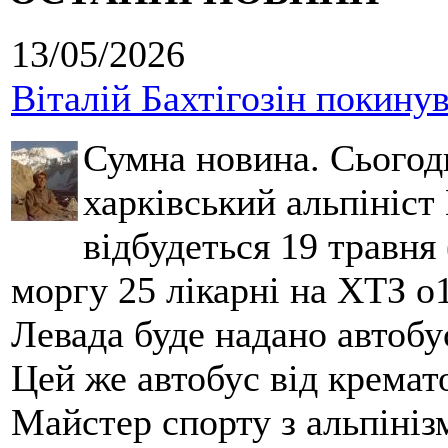
13/05/2026
Віталій Бахтігозін покинув 
Сумна новина. Сьогод
харківський альпініст 
відбудеться 19 травня 
моргу 25 лікарні на ХТЗ о
Левада буде надано автобус
Цей же автобус від кремато
Майстер спорту з альпініз