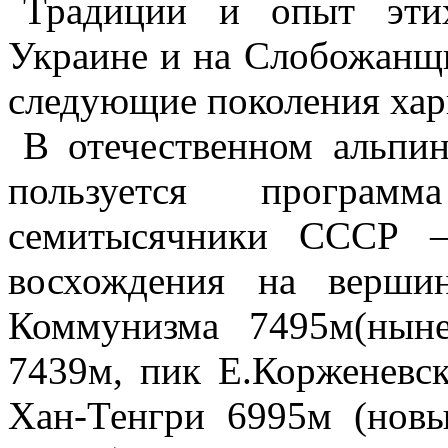
Традиции и опыт этих
Украине и на Слобожанщ
следующие поколения хар
В отечественном альпи
пользуется програ
семитысячники СССР –
восхождения на верши
Коммунизма 7495м(нын
7439м, пик Е.Корженевс
Хан-Тенгри 6995м (новы