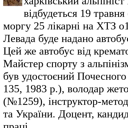
харківський альпініст 
відбудеться 19 травня 
моргу 25 лікарні на ХТЗ о
Левада буде надано автобус
Цей же автобус від кремато
Майстер спорту з альпініз
був удостоєний Почесного
135, 1983 р.), володар жет
(№1259), інструктор-метод
та України. Доцент, кандид
праці.