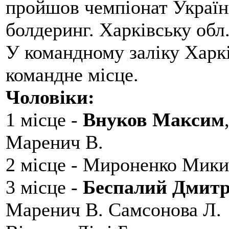
пройшов чемпіонат України
болдеринг. Харківську обл
У командному заліку Харкі
командне місце.
Чоловіки:
1 місце -
Внуков Максим
Маренич В.
2 місце - Мироненко Мики
3 місце -
Беспалий Дмит
Маренич В. Самсонова Л.