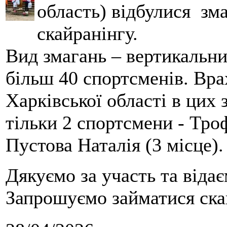
область) відбулися зма
скайранінгу.
Вид змагань – вертикальн
більш 40 спортсменів. Вра
Харківської області в цих
тільки 2 спортсмени - Тро
Пустова Наталія (3 місце).
Дякуємо за участь та віда
Запрошуємо займатися скай