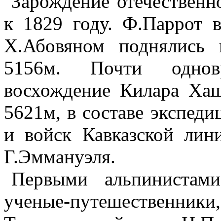
Зарождение отечественн
к 1829 году. Ф.Паррот 
Х.Абовяном поднялись
5156м. Почти однов
восхождение Килара Ха
5621м, в составе экспед
и войск Кавказской лин
Г.Эммануэля.
Первыми альпинистам
ученые-путешественни