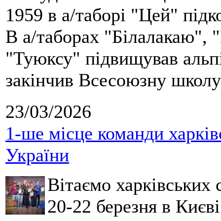
1959 в а/таборі "Цей" під
В а/таборах "Білалакаю", "
"Туюксу" підвищував альпі
закінчив Всесоюзну школу 
23/03/2026
1-ше місце команди харків
України
Вітаємо харківських 
20-22 березня в Києві