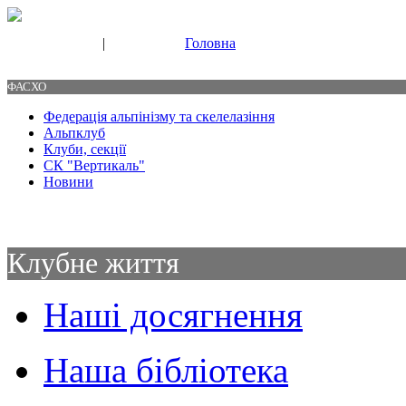
|
Головна
Свяжитесь с нами
Контакты
ФАСХО
Федерація альпінізму та скелелазіння
Альпклуб
Клуби, секції
СК "Вертикаль"
Новини
Клубне життя
Наші досягнення
Наша бібліотека