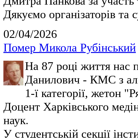
Дмитра Панкова за участь 
Дякуємо організаторів та с
02/04/2026
Помер Микола Рубінський
На 87 році життя нас
Данилович - КМС з аль
1-ї категорії, жетон "
Доцент Харківського меді
наук.
У студентській секції інст