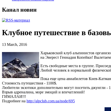
Канал новин
Клубное путешествие в базовы
13 March, 2016
Харьковский клуб альпинистов организо
на Эверест Геннадия Копейки! Вылетаем 
Есть свободные места в группе. Присоед
Любой человек в нормальной физической
Пока еще цена авиабилетов Киев-Катман
Стоимость путешествия - 1100$.
Любители экзотики дополнительно могут посетить джунгли - 15
Взрыв адреналина, море эмоций и впечатлений!
ГИМАЛАИ!!!
Подробнее на
http://alpclub.com.ua/node/695