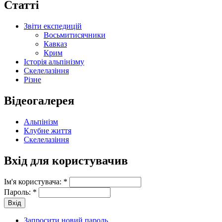
Статті
Звіти експедицій
Восьмитисячники
Кавказ
Крим
Історія альпінізму
Скелелазіння
Різне
Відеогалерея
Альпінізм
Клубне життя
Скелелазіння
Вхід для користувачив
Ім'я користувача:
*
Пароль:
*
Запросити новий пароль