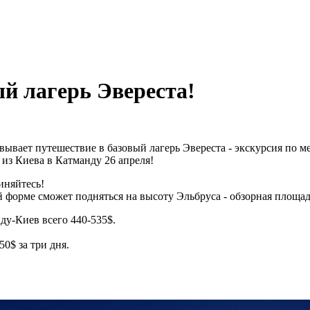
й лагерь Эвереста!
вывает путешествие в базовый лагерь Эвереста - экскурсия по 
из Киева в Катманду 26 апреля!
иняйтесь!
 форме сможет подняться на высоту Эльбруса - обзорная площад
ду-Киев всего 440-535$.
0$ за три дня.