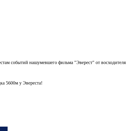
местам событий нашумевшего фильма "Эверест" от восходителя
ка 5600м у Эвереста!