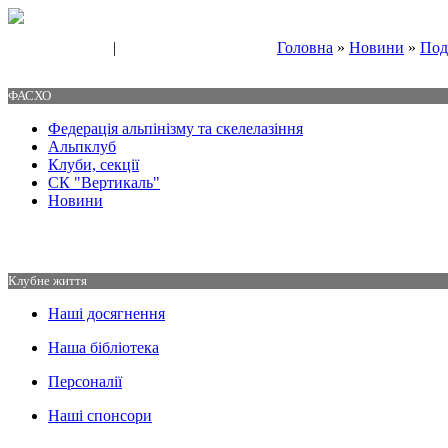
|
Головна
»
Новини
»
Под
Свяжитесь с нами
Контакты
ФАСХО
Федерація альпінізму та скелелазіння
Альпклуб
Клуби, секції
СК "Вертикаль"
Новини
Клубне життя
Наші досягнення
Наша бібліотека
Персоналії
Наші спонсори