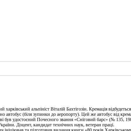
харківський альпініст Віталій Бахтігозін. Кремація відбудеться 1
но автобус (біля зупинки до аеропорту). Цей же автобус від крема
ві був удостоєний Почесного звання «Сніговий барс» (№ 135, 198
України. Доцент, кандидат технічних наук, ветеран праці.
ініціював та підготовив видання книги «80 років Харківському а