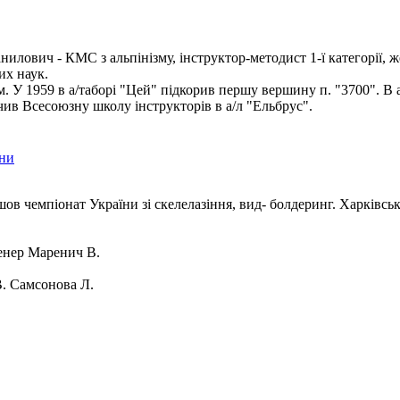
илович - КМС з альпінізму, інструктор-методист 1-ї категорії, ж
их наук.
ом. У 1959 в а/таборі "Цей" підкорив першу вершину п. "3700". В 
чив Всесоюзну школу інструкторів в а/л "Ельбрус".
їни
шов чемпіонат України зі скелелазіння, вид- болдеринг. Харківсь
нер Маренич В.
. Самсонова Л.