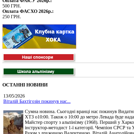
Оплата ФАіСУ 2026р.:
500 ГРН.
Оплата ФАСХО 2026р.:
250 ГРН.
ОСТАННІ НОВИНИ
13/05/2026
Віталій Бахтігозін покинув нас...
Сумна новина. Сьогодні вранці нас покинув Видатний 
ХТЗ о10:00. Також о 10:00 до метро Левада буде нада
Майстер спорту з альпінізму (1968). Перший у Харко
інструктор-методист 1-ї категорії. Чемпіон СРСР та 
Разом з дружиною Валентиною, Віталій Анатолійович 