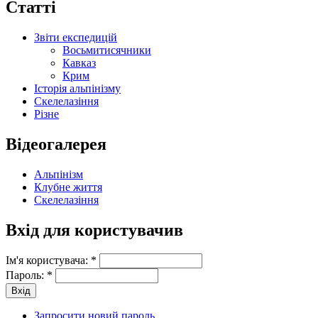
Статті
Звіти експедицій
Восьмитисячники
Кавказ
Крим
Історія альпінізму
Скелелазіння
Різне
Відеогалерея
Альпінізм
Клубне життя
Скелелазіння
Вхід для користувачив
Ім'я користувача:
*
Пароль:
*
Запросити новий пароль