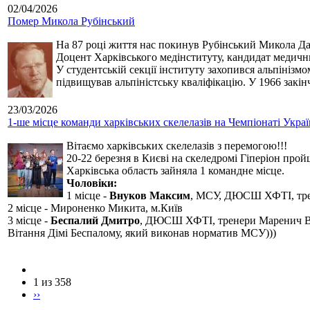
02/04/2026
Помер Микола Рубінський
На 87 році життя нас покинув Рубінський Микола Дан
Доцент Харківського медінституту, кандидат медичн
У студентській секції інституту захопився альпінізм
підвищував альпіністську кваліфікацію. У 1966 закін
23/03/2026
1-ше місце команди харківських скелелазів на Чемпіонаті Укра
Вітаємо харківських скелелазів з перемогою!!!
20-22 березня в Києві на скеледромі Гіперіон прой
Харківська область зайняла 1 командне місце.
Чоловіки:
1 місце -
Внуков Максим
, МСУ, ДЮСШ ХФТІ, тре
2 місце - Мироненко Микита, м.Київ
3 місце -
Беспалий Дмитро
, ДЮСШ ХФТІ, тренери Маренич В
Вітання Дімі Беспалому, який виконав норматив МСУ)))
1 из 358
››