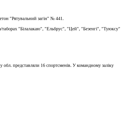
етон "Рятувальний загін" № 441.
а/таборах "Білалакаю", "Ельбрус", "Цей", "Безенгі", "Туюксу"
ку обл. представляли 16 спортсменів. У командному заліку