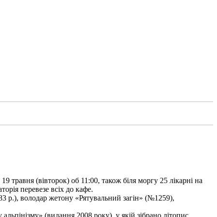
9 травня (вівторок) об 11:00, також біля моргу 25 лікарні на
торія перевезе всіх до кафе.
3 р.), володар жетону «Рятувальний загін» (№1259),
льпінізму» (видання 2008 року), у якій зібрано літопис