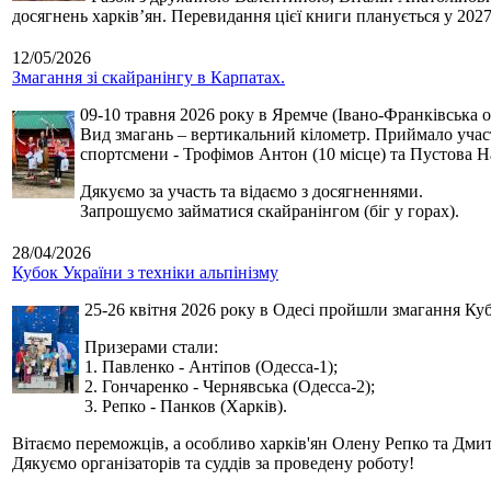
досягнень харків’ян. Перевидання цієї книги планується у 2027
12/05/2026
Змагання зі скайранінгу в Карпатах.
09-10 травня 2026 року в Яремче (Івано-Франківська о
Вид змагань – вертикальний кілометр. Приймало участь
спортсмени - Трофімов Антон (10 місце) та Пустова Нат
Дякуємо за участь та відаємо з досягненнями.
Запрошуємо займатися скайранінгом (біг у горах).
28/04/2026
Кубок України з техніки альпінізму
25-26 квітня 2026 року в Одесі пройшли змагання Кубк
Призерами стали:
1. Павленко - Антіпов (Одесса-1);
2. Гончаренко - Чернявська (Одесса-2);
3. Репко - Панков (Харків).
Вітаємо переможців, а особливо харків'ян Олену Репко та Дмит
Дякуємо організаторів та суддів за проведену роботу!