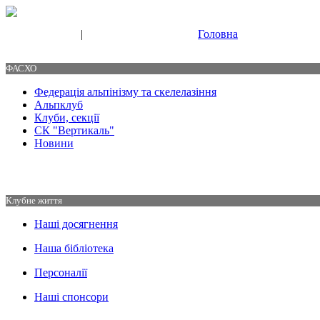
|
Головна
Свяжитесь с нами
Контакты
ФАСХО
Федерація альпінізму та скелелазіння
Альпклуб
Клуби, секції
СК "Вертикаль"
Новини
Клубне життя
Наші досягнення
Наша бібліотека
Персоналії
Наші спонсори