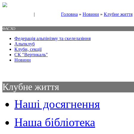
|
Головна
»
Новини
»
Клубне життя
Свяжитесь с нами
Контакты
ФАСХО
Федерація альпінізму та скелелазіння
Альпклуб
Клуби, секції
СК "Вертикаль"
Новини
Клубне життя
Наші досягнення
Наша бібліотека