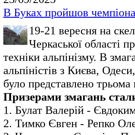
В Буках пройшов чемпіонат
19-21 вересня на ске
Черкаської області п
техніки альпінізму. В зма
альпіністів з Києва, Одеси
було представлено трьома
Призерами змагань стал
1. Булат Валерій - Євдоки
2. Тимко Євген - Репко Ол