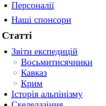
Персоналії
Наші спонсори
Статті
Звіти експедицій
Восьмитисячники
Кавказ
Крим
Історія альпінізму
Скелелазіння