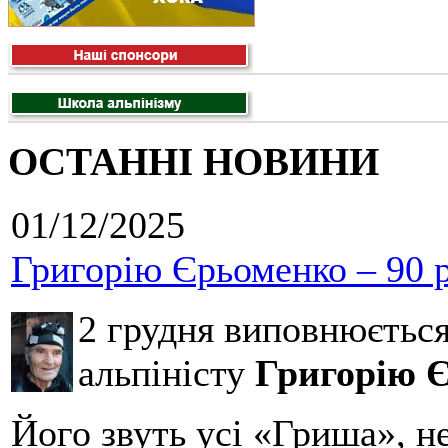
ОСТАННІ НОВИНИ
01/12/2025
Григорію Єрьоменко – 90 р
2 грудня виповнюєтьс
альпіністу
Григорію 
Його звуть усі «Гриша», н