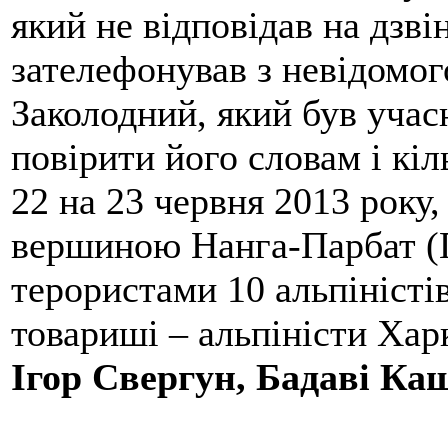
який не відповідав на дзві
зателефонував з невідомо
Заколодний, який був учасн
повірити його словам і кіл
22 на 23 червня 2013 року,
вершиною Нанга-Парбат (П
терористами 10 альпіністі
товариші – альпіністи Хар
Ігор Свергун, Бадаві Ка