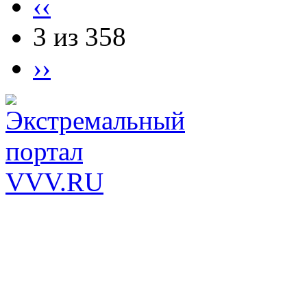
‹‹
3 из 358
››