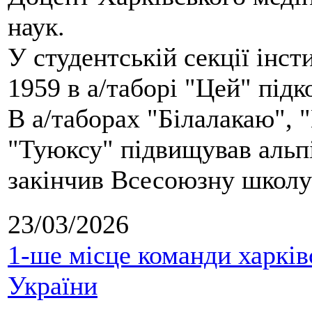
наук.
У студентській секції інст
1959 в а/таборі "Цей" під
В а/таборах "Білалакаю", "
"Туюксу" підвищував альпі
закінчив Всесоюзну школу 
23/03/2026
1-ше місце команди харків
України