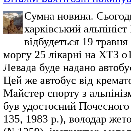
Сумна новина. Сьогод
харківський альпініст 
відбудеться 19 травня 
моргу 25 лікарні на ХТЗ о
Левада буде надано автобус
Цей же автобус від кремато
Майстер спорту з альпініз
був удостоєний Почесного
135, 1983 р.), володар жет