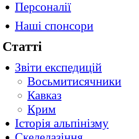
Персоналії
Наші спонсори
Статті
Звіти експедицій
Восьмитисячники
Кавказ
Крим
Історія альпінізму
Скелелазіння