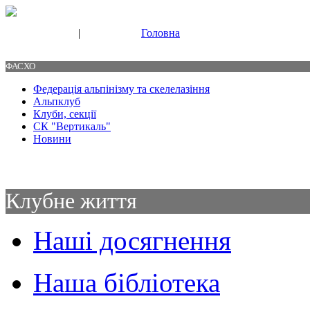
|
Головна
Свяжитесь с нами
Контакты
ФАСХО
Федерація альпінізму та скелелазіння
Альпклуб
Клуби, секції
СК "Вертикаль"
Новини
Клубне життя
Наші досягнення
Наша бібліотека