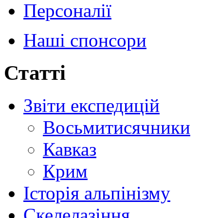
Персоналії
Наші спонсори
Статті
Звіти експедицій
Восьмитисячники
Кавказ
Крим
Історія альпінізму
Скелелазіння