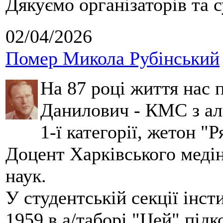
Дякуємо організаторів та с
02/04/2026
Помер Микола Рубінський
На 87 році життя нас
Данилович - КМС з аль
1-ї категорії, жетон "
Доцент Харківського меді
наук.
У студентській секції інст
1959 в а/таборі "Цей" під