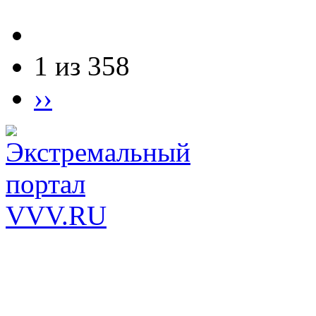
1 из 358
››