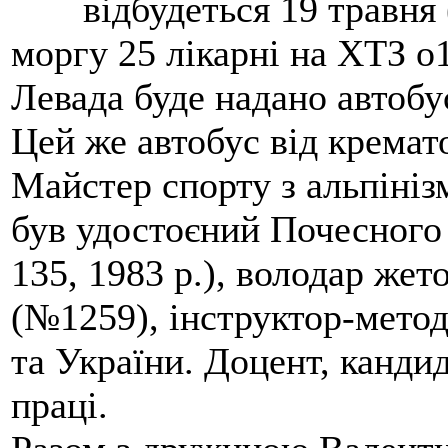
відбудеться 19 травня 
моргу 25 лікарні на ХТЗ о
Левада буде надано автобус
Цей же автобус від кремато
Майстер спорту з альпініз
був удостоєний Почесного
135, 1983 р.), володар жет
(№1259), інструктор-метод
та України. Доцент, кандид
праці.