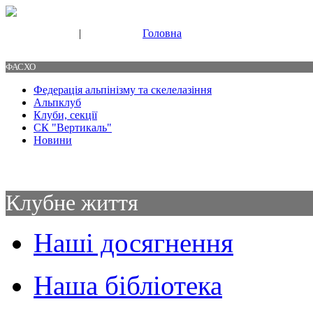
|
Головна
Свяжитесь с нами
Контакты
ФАСХО
Федерація альпінізму та скелелазіння
Альпклуб
Клуби, секції
СК "Вертикаль"
Новини
Клубне життя
Наші досягнення
Наша бібліотека