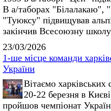
В а/таборах "Білалакаю", "
"Туюксу" підвищував альпі
закінчив Всесоюзну школу 
23/03/2026
1-ше місце команди харків
України
Вітаємо харківських 
20-22 березня в Києві
пройшов чемпіонат України