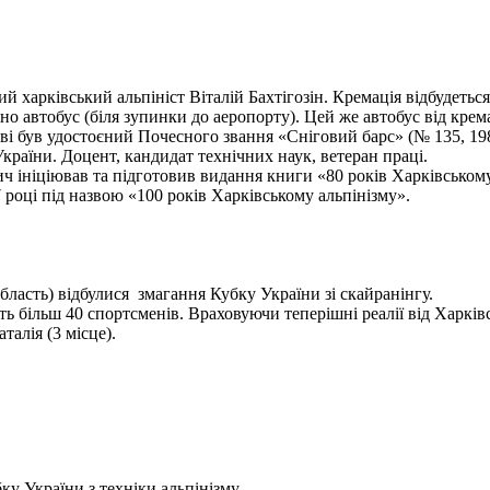
харківський альпініст Віталій Бахтігозін. Кремація відбудеться 1
но автобус (біля зупинки до аеропорту). Цей же автобус від крема
ві був удостоєний Почесного звання «Сніговий барс» (№ 135, 198
України. Доцент, кандидат технічних наук, ветеран праці.
ініціював та підготовив видання книги «80 років Харківському а
 році під назвою «100 років Харківському альпінізму».
бласть) відбулися змагання Кубку України зі скайранінгу.
 більш 40 спортсменів. Враховуючи теперішні реалії від Харківс
алія (3 місце).
у України з техніки альпінізму.