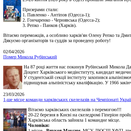
Призерами стали:
1. Павленко - Антіпов (Одесса-1);
2. Гончаренко - Чернявська (Одесса-2);
3. Репко - Панков (Харків).
Вітаємо переможців, а особливо харків'ян Олену Репко та Дмит
Дякуємо організаторів та суддів за проведену роботу!
02/04/2026
Помер Микола Рубінський
На 87 році життя нас покинув Рубінський Микола Дан
Доцент Харківського медінституту, кандидат медичн
У студентській секції інституту захопився альпінізм
підвищував альпіністську кваліфікацію. У 1966 закін
23/03/2026
1-ше місце команди харківських скелелазів на Чемпіонаті Укра
Вітаємо харківських скелелазів з перемогою!!!
20-22 березня в Києві на скеледромі Гіперіон прой
Харківська область зайняла 1 командне місце.
Чоловіки:
1 місце -
Внуков Максим
, МСУ, ДЮСШ ХФТІ, тре