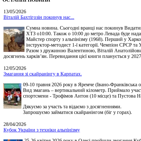
13/05/2026
Віталій Бахтігозін покинув нас...
Сумна новина. Сьогодні вранці нас покинув Видатний 
ХТЗ о10:00. Також о 10:00 до метро Левада буде нада
Майстер спорту з альпінізму (1968). Перший у Харко
інструктор-методист 1-ї категорії. Чемпіон СРСР та 
Разом з дружиною Валентиною, Віталій Анатолійович 
досягнень харків’ян. Перевидання цієї книги планується у 2027
12/05/2026
Змагання зі скайранінгу в Карпатах.
09-10 травня 2026 року в Яремче (Івано-Франківська о
Вид змагань – вертикальний кілометр. Приймало участь
спортсмени - Трофімов Антон (10 місце) та Пустова Нат
Дякуємо за участь та відаємо з досягненнями.
Запрошуємо займатися скайранінгом (біг у горах).
28/04/2026
Кубок України з техніки альпінізму
25-26 квітня 2026 року в Одесі пройшли змагання Кубк