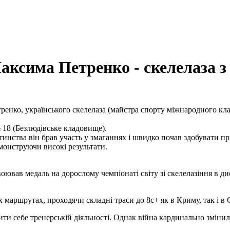
аксима Петренко - скелелаза з
енко, українського скелелаза (майстра спорту міжнародного кла
18 (Безлюдівське кладовище).
тинства він брав участь у змаганнях і швидко почав здобувати пр
емонструючи високі результати.
ював медаль на дорослому чемпіонаті світу зі скелелазіння в дис
 маршрутах, проходячи складні траси до 8с+ як в Криму, так і в 
и себе тренерській діяльності. Однак війна кардинально змінил