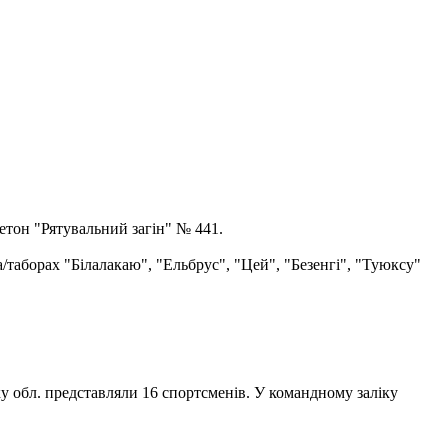
етон "Рятувальний загін" № 441.
а/таборах "Білалакаю", "Ельбрус", "Цей", "Безенгі", "Туюксу"
ку обл. представляли 16 спортсменів. У командному заліку