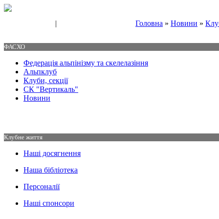
|
Головна
»
Новини
»
Клу
Свяжитесь с нами
Контакты
ФАСХО
Федерація альпінізму та скелелазіння
Альпклуб
Клуби, секції
СК "Вертикаль"
Новини
Клубне життя
Наші досягнення
Наша бібліотека
Персоналії
Наші спонсори