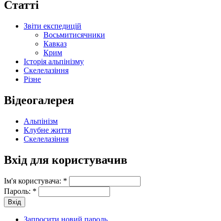
Статті
Звіти експедицій
Восьмитисячники
Кавказ
Крим
Історія альпінізму
Скелелазіння
Різне
Відеогалерея
Альпінізм
Клубне життя
Скелелазіння
Вхід для користувачив
Ім'я користувача:
*
Пароль:
*
Запросити новий пароль