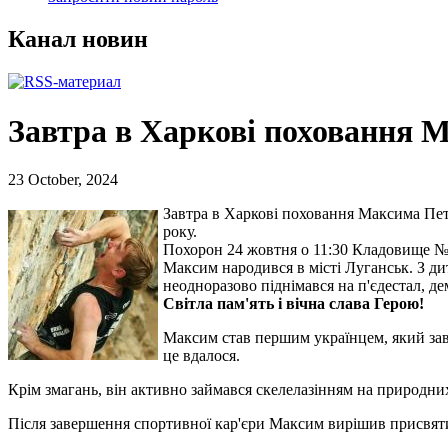
Канал новин
Завтра в Харкові поховання М
23 October, 2024
Завтра в Харкові поховання Максима Петр
року.
Похорон 24 жовтня о 11:30 Кладовище № 
Максим народився в місті Луганськ. З ди
неодноразово піднімався на п'єдестал, д
Світла пам'ять і вічна слава Герою!
Максим став першим українцем, який заво
це вдалося.
Крім змагань, він активно займався скелелазінням на природних
Після завершення спортивної кар'єри Максим вирішив присвятит