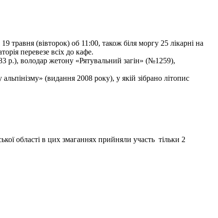
9 травня (вівторок) об 11:00, також біля моргу 25 лікарні на
торія перевезе всіх до кафе.
3 р.), володар жетону «Рятувальний загін» (№1259),
льпінізму» (видання 2008 року), у якій зібрано літопис
ької області в цих змаганнях прийняли участь тільки 2