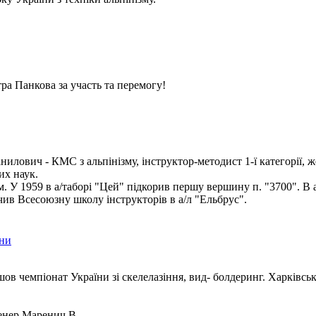
ра Панкова за участь та перемогу!
илович - КМС з альпінізму, інструктор-методист 1-ї категорії, ж
их наук.
ом. У 1959 в а/таборі "Цей" підкорив першу вершину п. "3700". В 
чив Всесоюзну школу інструкторів в а/л "Ельбрус".
їни
шов чемпіонат України зі скелелазіння, вид- болдеринг. Харківсь
нер Маренич В.