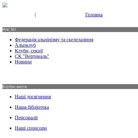
|
Головна
Свяжитесь с нами
Контакты
ФАСХО
Федерація альпінізму та скелелазіння
Альпклуб
Клуби, секції
СК "Вертикаль"
Новини
Клубне життя
Наші досягнення
Наша бібліотека
Персоналії
Наші спонсори