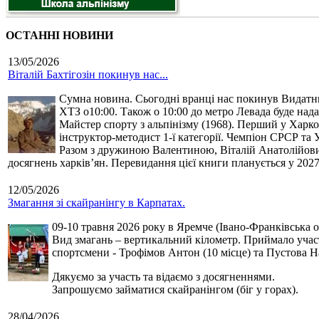
ОСТАННІ НОВИНИ
13/05/2026
Віталій Бахтігозін покинув нас...
Сумна новина. Сьогодні вранці нас покинув Видатний 
ХТЗ о10:00. Також о 10:00 до метро Левада буде нада
Майстер спорту з альпінізму (1968). Перший у Харко
інструктор-методист 1-ї категорії. Чемпіон СРСР та 
Разом з дружиною Валентиною, Віталій Анатолійович 
досягнень харків’ян. Перевидання цієї книги планується у 2027
12/05/2026
Змагання зі скайранінгу в Карпатах.
09-10 травня 2026 року в Яремче (Івано-Франківська о
Вид змагань – вертикальний кілометр. Приймало участь
спортсмени - Трофімов Антон (10 місце) та Пустова Нат
Дякуємо за участь та відаємо з досягненнями.
Запрошуємо займатися скайранінгом (біг у горах).
28/04/2026