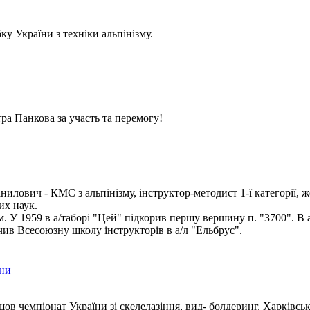
у України з техніки альпінізму.
ра Панкова за участь та перемогу!
илович - КМС з альпінізму, інструктор-методист 1-ї категорії, ж
их наук.
ом. У 1959 в а/таборі "Цей" підкорив першу вершину п. "3700". В 
чив Всесоюзну школу інструкторів в а/л "Ельбрус".
їни
шов чемпіонат України зі скелелазіння, вид- болдеринг. Харківсь