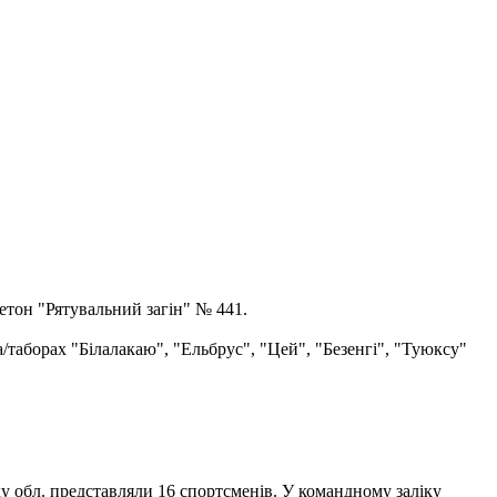
етон "Рятувальний загін" № 441.
а/таборах "Білалакаю", "Ельбрус", "Цей", "Безенгі", "Туюксу"
ку обл. представляли 16 спортсменів. У командному заліку