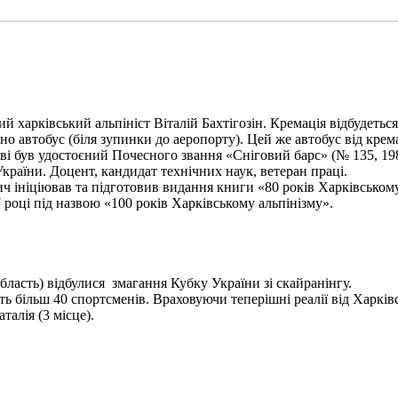
харківський альпініст Віталій Бахтігозін. Кремація відбудеться 1
но автобус (біля зупинки до аеропорту). Цей же автобус від крема
ві був удостоєний Почесного звання «Сніговий барс» (№ 135, 198
України. Доцент, кандидат технічних наук, ветеран праці.
ініціював та підготовив видання книги «80 років Харківському а
 році під назвою «100 років Харківському альпінізму».
бласть) відбулися змагання Кубку України зі скайранінгу.
 більш 40 спортсменів. Враховуючи теперішні реалії від Харківс
алія (3 місце).