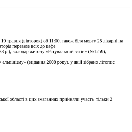
9 травня (вівторок) об 11:00, також біля моргу 25 лікарні на
торія перевезе всіх до кафе.
3 р.), володар жетону «Рятувальний загін» (№1259),
льпінізму» (видання 2008 року), у якій зібрано літопис
ької області в цих змаганнях прийняли участь тільки 2