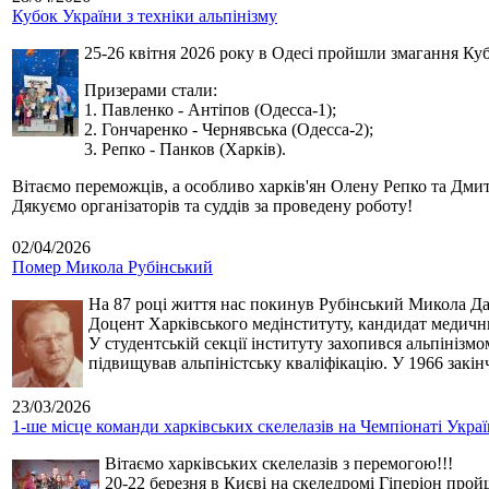
Кубок України з техніки альпінізму
25-26 квітня 2026 року в Одесі пройшли змагання Кубк
Призерами стали:
1. Павленко - Антіпов (Одесса-1);
2. Гончаренко - Чернявська (Одесса-2);
3. Репко - Панков (Харків).
Вітаємо переможців, а особливо харків'ян Олену Репко та Дмит
Дякуємо організаторів та суддів за проведену роботу!
02/04/2026
Помер Микола Рубінський
На 87 році життя нас покинув Рубінський Микола Дан
Доцент Харківського медінституту, кандидат медичн
У студентській секції інституту захопився альпінізм
підвищував альпіністську кваліфікацію. У 1966 закін
23/03/2026
1-ше місце команди харківських скелелазів на Чемпіонаті Укра
Вітаємо харківських скелелазів з перемогою!!!
20-22 березня в Києві на скеледромі Гіперіон прой