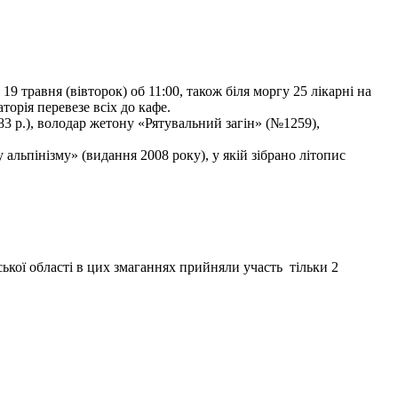
9 травня (вівторок) об 11:00, також біля моргу 25 лікарні на
торія перевезе всіх до кафе.
3 р.), володар жетону «Рятувальний загін» (№1259),
льпінізму» (видання 2008 року), у якій зібрано літопис
ької області в цих змаганнях прийняли участь тільки 2