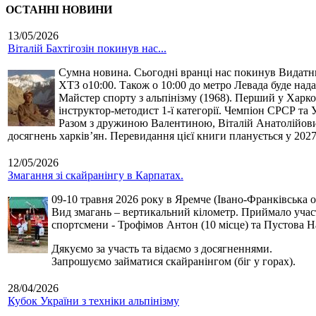
ОСТАННІ НОВИНИ
13/05/2026
Віталій Бахтігозін покинув нас...
Сумна новина. Сьогодні вранці нас покинув Видатний 
ХТЗ о10:00. Також о 10:00 до метро Левада буде нада
Майстер спорту з альпінізму (1968). Перший у Харко
інструктор-методист 1-ї категорії. Чемпіон СРСР та 
Разом з дружиною Валентиною, Віталій Анатолійович 
досягнень харків’ян. Перевидання цієї книги планується у 2027
12/05/2026
Змагання зі скайранінгу в Карпатах.
09-10 травня 2026 року в Яремче (Івано-Франківська о
Вид змагань – вертикальний кілометр. Приймало участь
спортсмени - Трофімов Антон (10 місце) та Пустова Нат
Дякуємо за участь та відаємо з досягненнями.
Запрошуємо займатися скайранінгом (біг у горах).
28/04/2026
Кубок України з техніки альпінізму