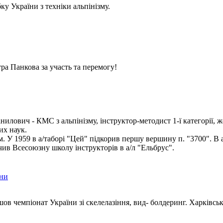
у України з техніки альпінізму.
ра Панкова за участь та перемогу!
илович - КМС з альпінізму, інструктор-методист 1-ї категорії, ж
их наук.
ом. У 1959 в а/таборі "Цей" підкорив першу вершину п. "3700". В 
чив Всесоюзну школу інструкторів в а/л "Ельбрус".
їни
шов чемпіонат України зі скелелазіння, вид- болдеринг. Харківсь