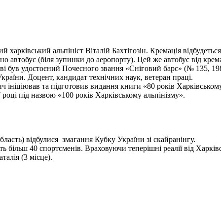
харківський альпініст Віталій Бахтігозін. Кремація відбудеться 1
но автобус (біля зупинки до аеропорту). Цей же автобус від крема
ві був удостоєний Почесного звання «Сніговий барс» (№ 135, 198
України. Доцент, кандидат технічних наук, ветеран праці.
ініціював та підготовив видання книги «80 років Харківському а
 році під назвою «100 років Харківському альпінізму».
бласть) відбулися змагання Кубку України зі скайранінгу.
 більш 40 спортсменів. Враховуючи теперішні реалії від Харківс
алія (3 місце).