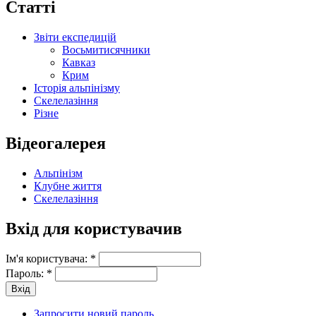
Статті
Звіти експедицій
Восьмитисячники
Кавказ
Крим
Історія альпінізму
Скелелазіння
Різне
Відеогалерея
Альпінізм
Клубне життя
Скелелазіння
Вхід для користувачив
Ім'я користувача:
*
Пароль:
*
Запросити новий пароль