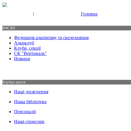
|
Головна
Свяжитесь с нами
Контакты
ФАСХО
Федерація альпінізму та скелелазіння
Альпклуб
Клуби, секції
СК "Вертикаль"
Новини
Клубне життя
Наші досягнення
Наша бібліотека
Персоналії
Наші спонсори