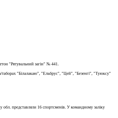
етон "Рятувальний загін" № 441.
а/таборах "Білалакаю", "Ельбрус", "Цей", "Безенгі", "Туюксу"
ку обл. представляли 16 спортсменів. У командному заліку