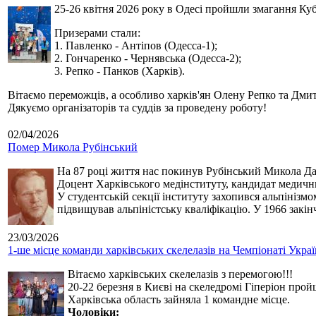
25-26 квітня 2026 року в Одесі пройшли змагання Кубк
Призерами стали:
1. Павленко - Антіпов (Одесса-1);
2. Гончаренко - Чернявська (Одесса-2);
3. Репко - Панков (Харків).
Вітаємо переможців, а особливо харків'ян Олену Репко та Дмит
Дякуємо організаторів та суддів за проведену роботу!
02/04/2026
Помер Микола Рубінський
На 87 році життя нас покинув Рубінський Микола Дан
Доцент Харківського медінституту, кандидат медичн
У студентській секції інституту захопився альпінізм
підвищував альпіністську кваліфікацію. У 1966 закін
23/03/2026
1-ше місце команди харківських скелелазів на Чемпіонаті Укра
Вітаємо харківських скелелазів з перемогою!!!
20-22 березня в Києві на скеледромі Гіперіон прой
Харківська область зайняла 1 командне місце.
Чоловіки: