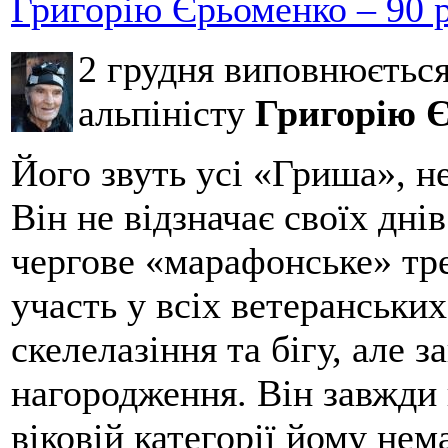
Григорію Єрьоменко – 90 р
2 грудня виповнюєтьс
альпіністу
Григорію 
Його звуть усі «Гриша», н
Він не відзначає своїх дні
чергове «марафонське» тре
участь у всіх ветеранських
скелелазіння та бігу, але 
нагородження. Він завжди 
віковій категорії йому нем