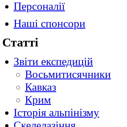
Персоналії
Наші спонсори
Статті
Звіти експедицій
Восьмитисячники
Кавказ
Крим
Історія альпінізму
Скелелазіння