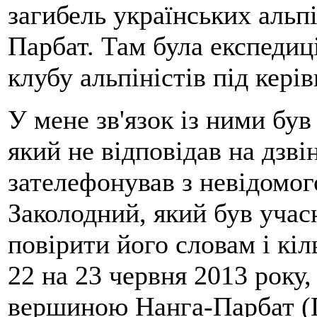
загибель українських альпі
Парбат. Там була експедиці
клубу альпіністів під кері
У мене зв'язок із ними бу
який не відповідав на дзві
зателефонував з невідомо
Заколодний, який був учасн
повірити його словам і кіл
22 на 23 червня 2013 року,
вершиною Нанга-Парбат (П