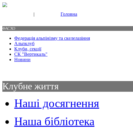
|
Головна
Свяжитесь с нами
Контакты
ФАСХО
Федерація альпінізму та скелелазіння
Альпклуб
Клуби, секції
СК "Вертикаль"
Новини
Клубне життя
Наші досягнення
Наша бібліотека