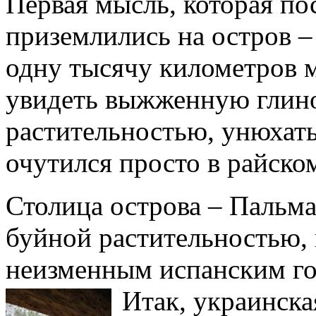
Первая мысль, которая по
приземлились на остров –
одну тысячу километров 
увидеть выжженную глин
растительностью, унюхать
очутился просто в райском
Столица острова – Пальма
буйной растительностью,
неизменным испанским г
Итак, украинска