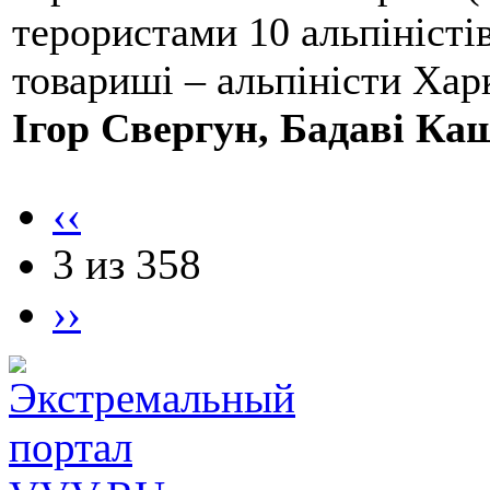
терористами 10 альпіністі
товариші – альпіністи Хар
Ігор Свергун, Бадаві Ка
‹‹
3 из 358
››