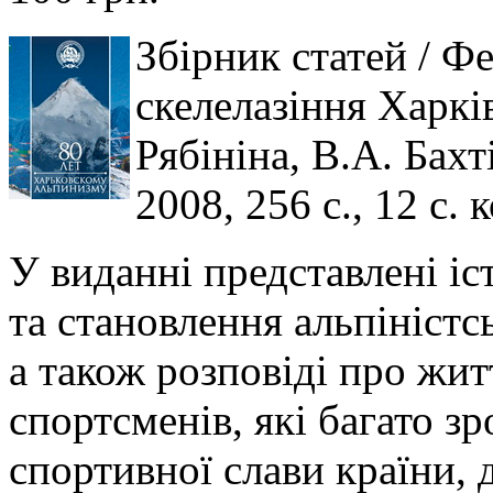
Збірник статей / Фе
скелелазіння Харків
Рябініна, В.А. Бахт
2008, 256 с., 12 с. к
У виданні представлені і
та становлення альпіністсь
а також розповіді про жит
спортсменів, які багато 
спортивної слави країни, 