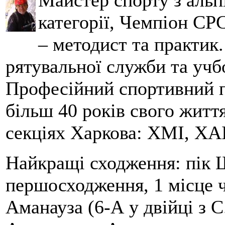
Майстер спорту з альпі
категорії, Чемпіон СРС
– методист та практик
рятувальної служби та учб
Професійний спортивний п
більш 40 років свого життя
секціях Харкова: ХМІ, ХАІ
Найкращі сходження: пік Ш
першосходження, 1 місце 
Аманауза (6-А у двійці з 