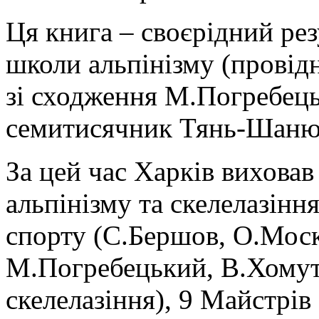
Ця книга – своєрідний рез
школи альпінізму (провід
зі сходження М.Погребець
семитисячник Тянь-Шаню 
За цей час Харків виховав
альпінізму та скелелазінн
спорту (С.Бершов, О.Моск
М.Погребецький, В.Хомуто
скелелазіння), 9 Майстрі