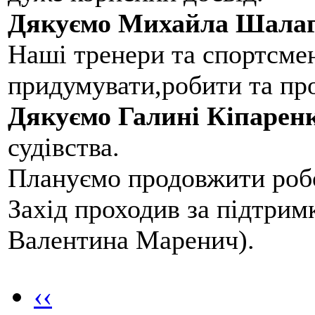
Дякуємо Михайла Шалаг
Наші тренери та спортсме
придумувати,робити та пр
Дякуємо Галині Кіпарен
судівства.
Плануємо продовжити робо
Захід проходив за підтри
Валентина Маренич).
‹‹