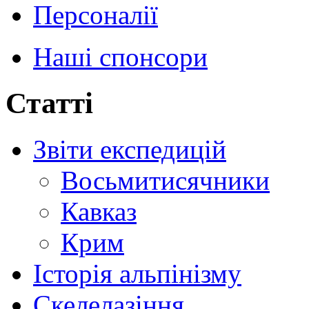
Персоналії
Наші спонсори
Статті
Звіти експедицій
Восьмитисячники
Кавказ
Крим
Історія альпінізму
Скелелазіння