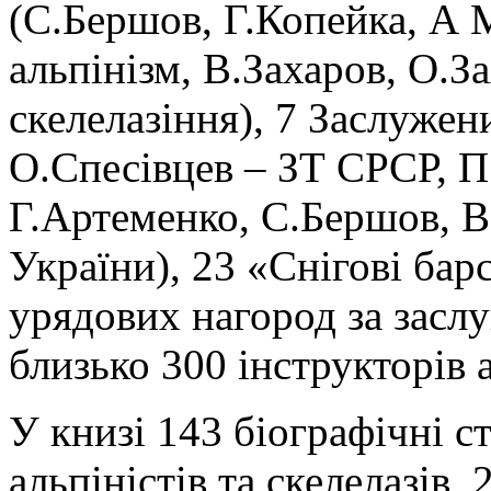
(С.Бершов, Г.Копейка, А 
альпінізм, В.Захаров, О.З
скелелазіння), 7 Заслужен
О.Спесівцев – ЗТ СРСР, П
Г.Артеменко, С.Бершов, 
України), 23 «Снігові бар
урядових нагород за заслу
близько 300 інструкторів 
У книзі 143 біографічні с
альпіністів та скелелазів,