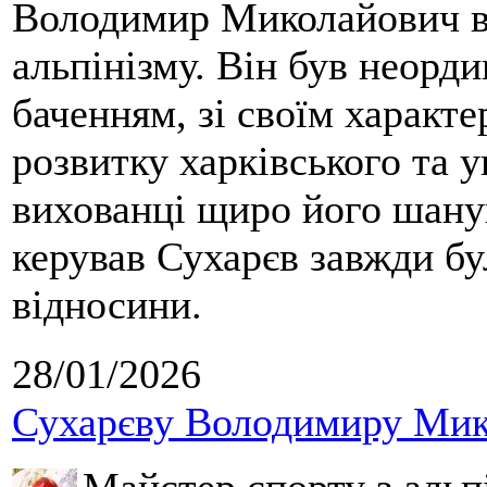
Володимир Миколайович вс
альпінізму. Він був неорд
баченням, зі своїм характе
розвитку харківського та у
вихованці щиро його шанув
керував Сухарєв завжди бу
відносини.
28/01/2026
Сухарєву Володимиру Мико