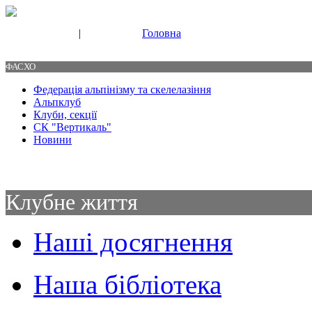
|
Головна
Свяжитесь с нами
Контакты
ФАСХО
Федерація альпінізму та скелелазіння
Альпклуб
Клуби, секції
СК "Вертикаль"
Новини
Клубне життя
Наші досягнення
Наша бібліотека