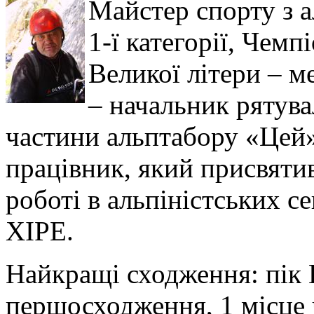
Майстер спорту з а
1-ї категорії, Чемп
Великої літери – м
– начальник рятува
частини альптабору «Цей
працівник, який присвятив
роботі в альпіністських с
ХІРЕ.
Найкращі сходження: пік Ш
першосходження, 1 місце 