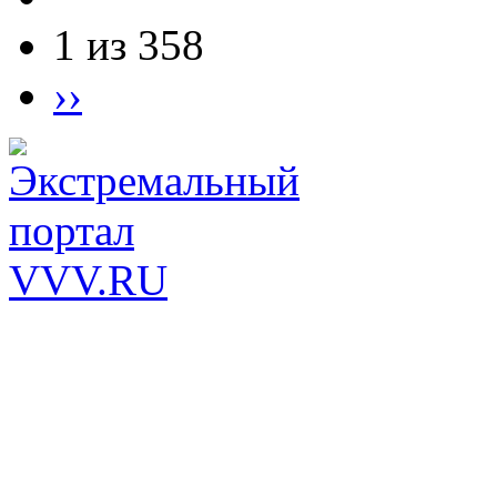
1 из 358
››