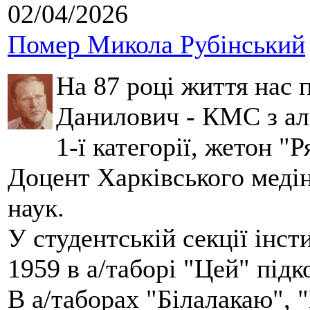
02/04/2026
Помер Микола Рубінський
На 87 році життя нас
Данилович - КМС з аль
1-ї категорії, жетон "
Доцент Харківського меді
наук.
У студентській секції інст
1959 в а/таборі "Цей" під
В а/таборах "Білалакаю", "