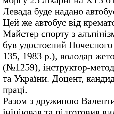
моргу 25 лікарні на ХТЗ о
Левада буде надано автобус
Цей же автобус від кремато
Майстер спорту з альпініз
був удостоєний Почесного
135, 1983 р.), володар жет
(№1259), інструктор-метод
та України. Доцент, кандид
праці.
Разом з дружиною Валенти
ініціював та підготовив ви