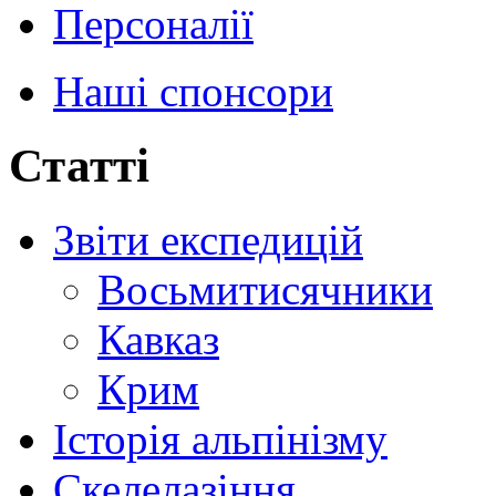
Персоналії
Наші спонсори
Статті
Звіти експедицій
Восьмитисячники
Кавказ
Крим
Історія альпінізму
Скелелазіння