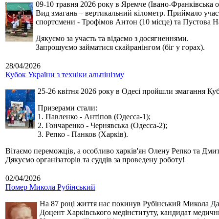
09-10 травня 2026 року в Яремче (Івано-Франківська о
Вид змагань – вертикальний кілометр. Приймало участь
спортсмени - Трофімов Антон (10 місце) та Пустова Нат
Дякуємо за участь та відаємо з досягненнями.
Запрошуємо займатися скайранінгом (біг у горах).
28/04/2026
Кубок України з техніки альпінізму
25-26 квітня 2026 року в Одесі пройшли змагання Кубк
Призерами стали:
1. Павленко - Антіпов (Одесса-1);
2. Гончаренко - Чернявська (Одесса-2);
3. Репко - Панков (Харків).
Вітаємо переможців, а особливо харків'ян Олену Репко та Дмит
Дякуємо організаторів та суддів за проведену роботу!
02/04/2026
Помер Микола Рубінський
На 87 році життя нас покинув Рубінський Микола Дан
Доцент Харківського медінституту, кандидат медичн