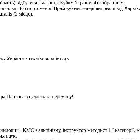
бласть) відбулися змагання Кубку України зі скайранінгу.
 більш 40 спортсменів. Враховуючи теперішні реалії від Харківс
алія (3 місце).
у України з техніки альпінізму.
ра Панкова за участь та перемогу!
илович - КМС з альпінізму, інструктор-методист 1-ї категорії, ж
их наук.