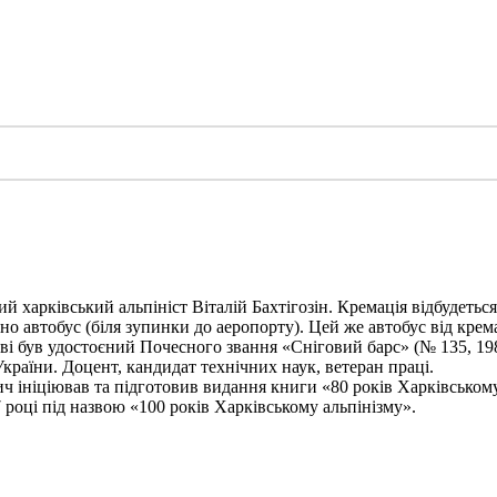
харківський альпініст Віталій Бахтігозін. Кремація відбудеться 1
но автобус (біля зупинки до аеропорту). Цей же автобус від крема
ві був удостоєний Почесного звання «Сніговий барс» (№ 135, 198
України. Доцент, кандидат технічних наук, ветеран праці.
ініціював та підготовив видання книги «80 років Харківському а
 році під назвою «100 років Харківському альпінізму».