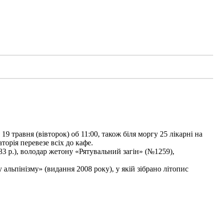
9 травня (вівторок) об 11:00, також біля моргу 25 лікарні на
торія перевезе всіх до кафе.
3 р.), володар жетону «Рятувальний загін» (№1259),
льпінізму» (видання 2008 року), у якій зібрано літопис