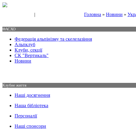
|
Головна
»
Новини
»
Укр
Свяжитесь с нами
Контакты
ФАСХО
Федерація альпінізму та скелелазіння
Альпклуб
Клуби, секції
СК "Вертикаль"
Новини
Клубне життя
Наші досягнення
Наша бібліотека
Персоналії
Наші спонсори