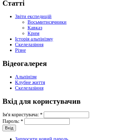
Статті
Звіти експедицій
Восьмитисячники
Кавказ
Крим
Історія альпінізму
Скелелазіння
Різне
Відеогалерея
Альпінізм
Клубне життя
Скелелазіння
Вхід для користувачив
Ім'я користувача:
*
Пароль:
*
Запросити новий пароль