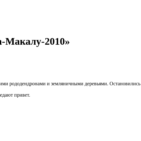
а-Макалу-2010»
ими рододендронами и земляничными деревьями. Остановились н
едают привет.