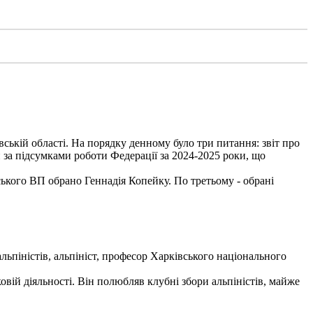
вській області. На порядку денному було три питання: звіт про
 за підсумками роботи Федерації за 2024-2025 роки, що
ького ВП обрано Геннадія Копейку. По третьому - обрані
льпіністів, альпініст, професор Харківського національного
вій діяльності. Він полюбляв клубні збори альпіністів, майже