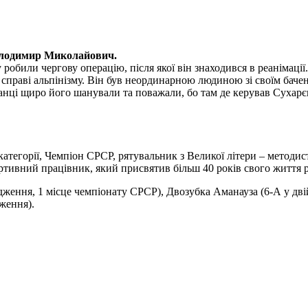
олодимир Миколайович.
обили чергову операцію, після якої він знаходився в реанімації.
раві альпінізму. Він був неординарною людиною зі своїм бачення
ванці щиро його шанували та поважали, бо там де керував Сухарє
 категорії, Чемпіон СРСР, рятувальник з Великої літери – методи
тивний працівник, який присвятив більш 40 років свого життя ро
дження, 1 місце чемпіонату СРСР), Двозубка Аманауза (6-А у дв
ження).