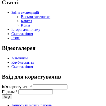
Статті
Звіти експедицій
Восьмитисячники
Кавказ
Крим
Історія альпінізму
Скелелазіння
Різне
Відеогалерея
Альпінізм
Клубне життя
Скелелазіння
Вхід для користувачив
Ім'я користувача:
*
Пароль:
*
Запросити новий пароль