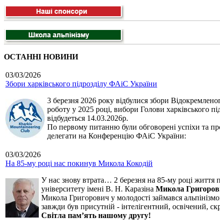
ОСТАННІ НОВИНИ
03/03/2026
Збори харківського підрозділу ФАіС України
3 березня 2026 року відбулися збори Відокремленог
роботу у 2025 році, вибори Голови харківського п
відбудеться 14.03.2026р.
По первому питанню були обговорені успіхи та про
делегати на Конференцію ФАіС України:
03/03/2026
На 85-му році нас покинув Микола Кокодій
У нас знову втрата… 2 березня на 85-му році життя 
університету імені В. Н. Каразіна
Микола Григоров
Микола Григорович у молодості займався альпінізмом
завжди був присутній - інтелігентний, освічений, 
Світла пам’ять нашому другу!