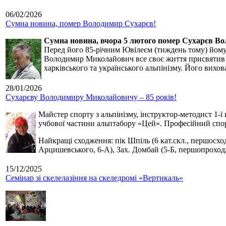
06/02/2026
Сумна новина, помер Володимир Сухарєв!
Сумна новина,
вчора 5 лютого помер Сухарєв В
Перед його 85-річним Ювілеєм (тиждень тому) йому р
Володимир Миколайович все своє життя присвятив сп
харківського та українського альпінізму. Його вихо
28/01/2026
Сухарєву Володимиру Миколайовичу – 85 років!
Майстер спорту з альпінізму, інструктор-методист 1-ї
учбової частини альптабору «Цей». Професійний спор
Найкращі сходження: пік Шпіль (6 кат.скл., першосхо
Арцишевського, 6-А), Зах. Домбай (5-Б, першопроход
15/12/2025
Семінар зі скелелазіння на скеледромі «Вертикаль»