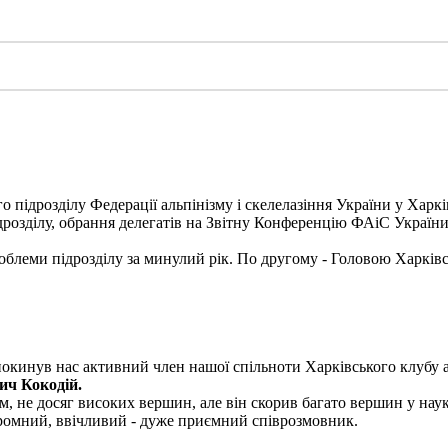
о підрозділу Федерації альпінізму і скелелазіння України у Харкі
ідрозділу, обрання делегатів на Звітну Конференцію ФАіС України
блеми підрозділу за минулий рік. По другому - Головою Харківс
покинув нас активний член нашої спільноти Харківського клубу а
ич Кокодій.
, не досяг високих вершин, але він скорив багато вершин у науко
скромний, ввічливий - дуже приємний співрозмовник.