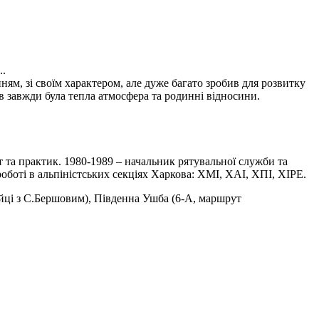
..
м, зі своїм характером, але дуже багато зробив для розвитку
в завжди була тепла атмосфера та родинні відносини.
ст та практик. 1980-1989 – начальник рятувальної служби та
боті в альпіністських секціях Харкова: ХМІ, ХАІ, ХПІ, ХІРЕ.
ійці з С.Бершовим), Південна Ушба (6-А, маршрут