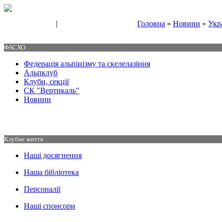
|
Головна
»
Новини
»
Укр
Свяжитесь с нами
Контакты
ФАСХО
Федерація альпінізму та скелелазіння
Альпклуб
Клуби, секції
СК "Вертикаль"
Новини
Клубне життя
Наші досягнення
Наша бібліотека
Персоналії
Наші спонсори