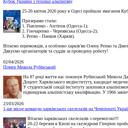
Кубок України з техніки альпінізму
25-26 квітня 2026 року в Одесі пройшли змагання Кубк
Призерами стали:
1. Павленко - Антіпов (Одесса-1);
2. Гончаренко - Чернявська (Одесса-2);
3. Репко - Панков (Харків).
Вітаємо переможців, а особливо харків'ян Олену Репко та Дмит
Дякуємо організаторів та суддів за проведену роботу!
02/04/2026
Помер Микола Рубінський
На 87 році життя нас покинув Рубінський Микола Дан
Доцент Харківського медінституту, кандидат медичн
У студентській секції інституту захопився альпінізм
підвищував альпіністську кваліфікацію. У 1966 закін
23/03/2026
1-ше місце команди харківських скелелазів на Чемпіонаті Укра
Вітаємо харківських скелелазів з перемогою!!!
20-22 березня в Києві на скеледромі Гіперіон прой