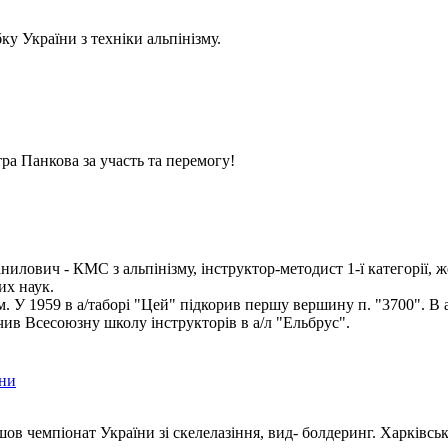
у України з техніки альпінізму.
ра Панкова за участь та перемогу!
илович - КМС з альпінізму, інструктор-методист 1-ї категорії, ж
их наук.
ом. У 1959 в а/таборі "Цей" підкорив першу вершину п. "3700". В 
чив Всесоюзну школу інструкторів в а/л "Ельбрус".
їни
шов чемпіонат України зі скелелазіння, вид- болдеринг. Харківсь