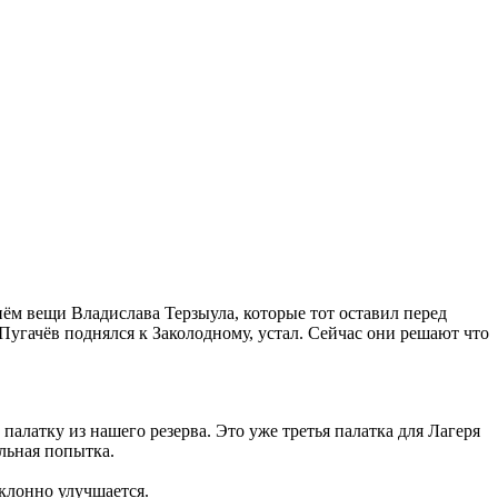
нём вещи Владислава Терзыула, которые тот оставил перед
угачёв поднялся к Заколодному, устал. Сейчас они решают что
палатку из нашего резерва. Это уже третья палатка для Лагеря
ельная попытка.
уклонно улучшается.