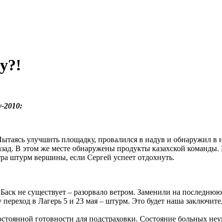
у?!
-2010:
Пытаясь улучшить площадку, провалился в надув и обнаружил в 
ад. В этом же месте обнаружены продукты казахской команды. П
втра штурм вершины, если Сергей успеет отдохнуть.
Баск не существует – разорвало ветром. Заменили на последнюю 
у переход в Лагерь 5 и 23 мая – штурм. Это будет наша заключит
остоянной готовности для подстраховки. Состояние больных не