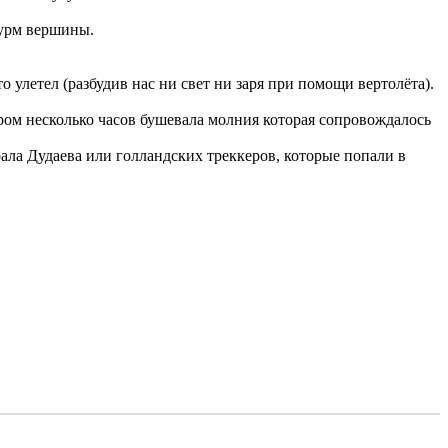
турм вершины.
 улетел (разбудив нас ни свет ни заря при помощи вертолёта).
чером несколько часов бушевала молния которая сопровождалось
ла Дудаева или голландских треккеров, которые попали в