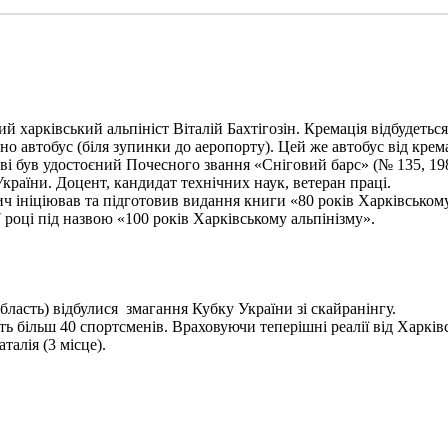
харківський альпініст Віталій Бахтігозін. Кремація відбудеться 1
но автобус (біля зупинки до аеропорту). Цей же автобус від крема
ві був удостоєний Почесного звання «Сніговий барс» (№ 135, 198
України. Доцент, кандидат технічних наук, ветеран праці.
ініціював та підготовив видання книги «80 років Харківському а
 році під назвою «100 років Харківському альпінізму».
бласть) відбулися змагання Кубку України зі скайранінгу.
 більш 40 спортсменів. Враховуючи теперішні реалії від Харківс
алія (3 місце).