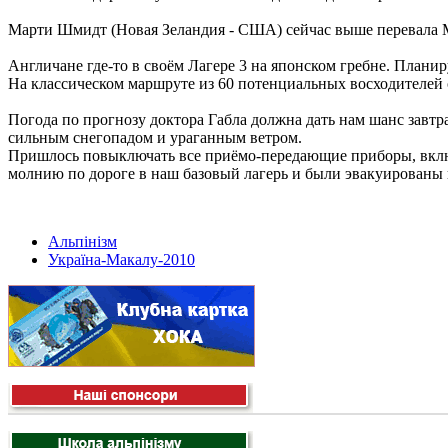
Марти Шмидт (Новая Зеландия - США) сейчас выше перевала М
Англичане где-то в своём Лагере 3 на японском гребне. Планиру
На классическом маршруте из 60 потенциальных восходителей ос
Погода по прогнозу доктора Габла должна дать нам шанс завтра
сильным снегопадом и ураганным ветром.
Пришлось повыключать все приёмо-передающие приборы, включа
молнию по дороге в наш базовый лагерь и были эвакуированы
Альпінізм
Україна-Макалу-2010