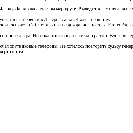
акалу Ла на классическом маршруте. Выходит в час ночи на ш
ют завтра перейти в Лагерь 4, а на 24 мая – вершину.
талось около 20. Остальные не дождались погоды. Кто ушёл, кто
 и послезавтра. Но пока что-то она не сильно радует. Вчера ве
я спутниковые телефоны. Не хотелось повторить судьбу генера
 вертолётом.