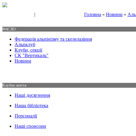
|
Головна
»
Новини
»
Аль
Свяжитесь с нами
Контакты
ФАСХО
Федерація альпінізму та скелелазіння
Альпклуб
Клуби, секції
СК "Вертикаль"
Новини
Клубне життя
Наші досягнення
Наша бібліотека
Персоналії
Наші спонсори