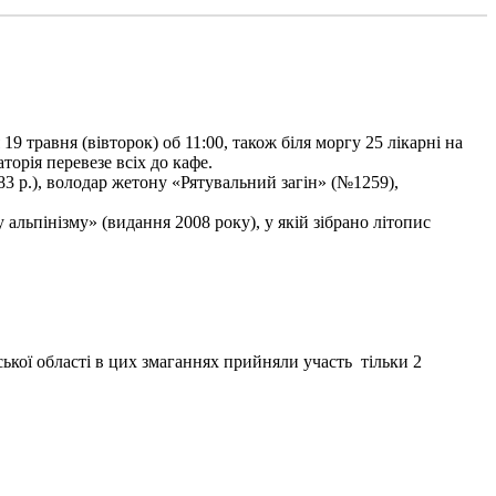
9 травня (вівторок) об 11:00, також біля моргу 25 лікарні на
торія перевезе всіх до кафе.
3 р.), володар жетону «Рятувальний загін» (№1259),
льпінізму» (видання 2008 року), у якій зібрано літопис
ької області в цих змаганнях прийняли участь тільки 2