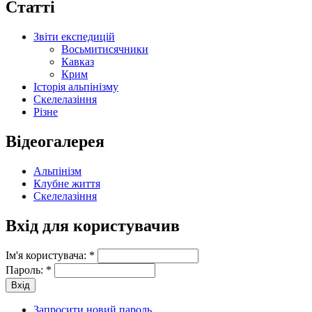
Статті
Звіти експедицій
Восьмитисячники
Кавказ
Крим
Історія альпінізму
Скелелазіння
Різне
Відеогалерея
Альпінізм
Клубне життя
Скелелазіння
Вхід для користувачив
Ім'я користувача:
*
Пароль:
*
Запросити новий пароль