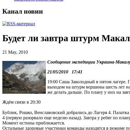
Канал новин
Будет ли завтра штурм Макал
21 May, 2010
Сообщение экспедиции Украина-Макалу
21/05/2010 17:41
19:00 Саша Заколодный в пятом лагере. 
выходом на штурм вершины шесть лет наз
же делать дальше. По плану у них на за
Ждём связи в 20:30
Бублик, Рошко, Венславовский добрались до Лагеря 4. Палатка 
4 (первую разорвало еще неделю назад). Завтра у ребят по план
Момент истины приближается.
Остальные здоровые участники команды находятся в режиме п