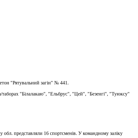
етон "Рятувальний загін" № 441.
а/таборах "Білалакаю", "Ельбрус", "Цей", "Безенгі", "Туюксу"
ку обл. представляли 16 спортсменів. У командному заліку