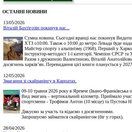
ОСТАННІ НОВИНИ
13/05/2026
Віталій Бахтігозін покинув нас...
Сумна новина. Сьогодні вранці нас покинув Видатний 
ХТЗ о10:00. Також о 10:00 до метро Левада буде нада
Майстер спорту з альпінізму (1968). Перший у Харко
інструктор-методист 1-ї категорії. Чемпіон СРСР та 
Разом з дружиною Валентиною, Віталій Анатолійович 
досягнень харків’ян. Перевидання цієї книги планується у 2027
12/05/2026
Змагання зі скайранінгу в Карпатах.
09-10 травня 2026 року в Яремче (Івано-Франківська о
Вид змагань – вертикальний кілометр. Приймало участь
спортсмени - Трофімов Антон (10 місце) та Пустова Нат
Дякуємо за участь та відаємо з досягненнями.
Запрошуємо займатися скайранінгом (біг у горах).
28/04/2026