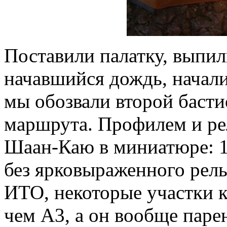
Поставили палатку, выпил
начавшийся дождь, начали
мы обозвали второй басти
маршрута. Профилем и р
Шаан-Каю в миниатюре: 1
без ярковыраженного рель
ИТО, некоторые участки 
чем А3, а он вообще паре