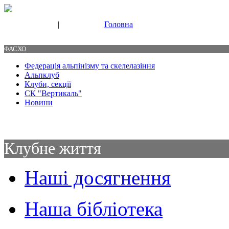
|
Головна
Свяжитесь с нами
Контакты
ФАСХО
Федерація альпінізму та скелелазіння
Альпклуб
Клуби, секції
СК "Вертикаль"
Новини
Клубне життя
Наші досягнення
Наша бібліотека