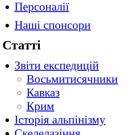
Персоналії
Наші спонсори
Статті
Звіти експедицій
Восьмитисячники
Кавказ
Крим
Історія альпінізму
Скелелазіння