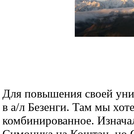
Для повышения своей уни
в а/л Безенги. Там мы хот
комбинированное. Изнача
Симоника на Коштан, но С