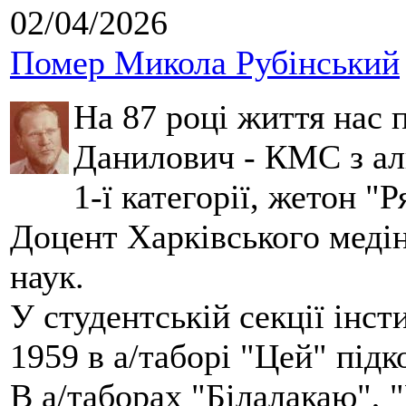
02/04/2026
Помер Микола Рубінський
На 87 році життя нас
Данилович - КМС з аль
1-ї категорії, жетон "
Доцент Харківського меді
наук.
У студентській секції інст
1959 в а/таборі "Цей" під
В а/таборах "Білалакаю", "