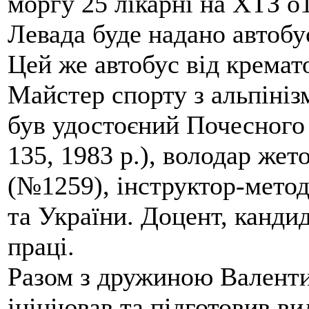
моргу 25 лікарні на ХТЗ о
Левада буде надано автобус
Цей же автобус від кремато
Майстер спорту з альпініз
був удостоєний Почесного
135, 1983 р.), володар жет
(№1259), інструктор-метод
та України. Доцент, кандид
праці.
Разом з дружиною Валенти
ініціював та підготовив ви