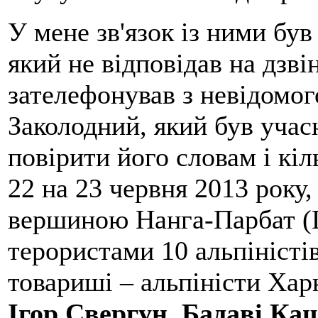
У мене зв'язок із ними бу
який не відповідав на дзві
зателефонував з невідомо
Заколодний, який був учасн
повірити його словам і кіл
22 на 23 червня 2013 року,
вершиною Нанга-Парбат (П
терористами 10 альпіністі
товариші – альпіністи Хар
Ігор Свергун, Бадаві Ка