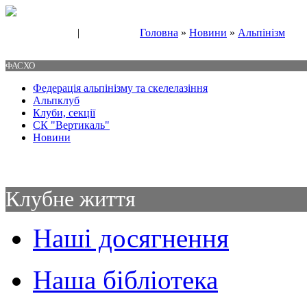
|
Головна
»
Новини
»
Альпінізм
Свяжитесь с нами
Контакты
ФАСХО
Федерація альпінізму та скелелазіння
Альпклуб
Клуби, секції
СК "Вертикаль"
Новини
Клубне життя
Наші досягнення
Наша бібліотека