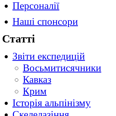
Персоналії
Наші спонсори
Статті
Звіти експедицій
Восьмитисячники
Кавказ
Крим
Історія альпінізму
Скелелазіння