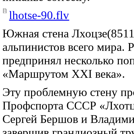
lhotse-90.flv
Южная стена Лхоцзе(8511
альпинистов всего мира. 
предпринял несколько поп
«Маршрутом ХХI века».
Эту проблемную стену пр
Профспорта СССР «Лхотце
Сергей Бершов и Владимир
завершив грандиозный тр