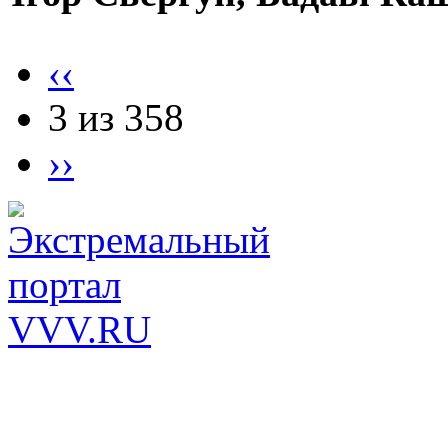
‹‹
3 из 358
››