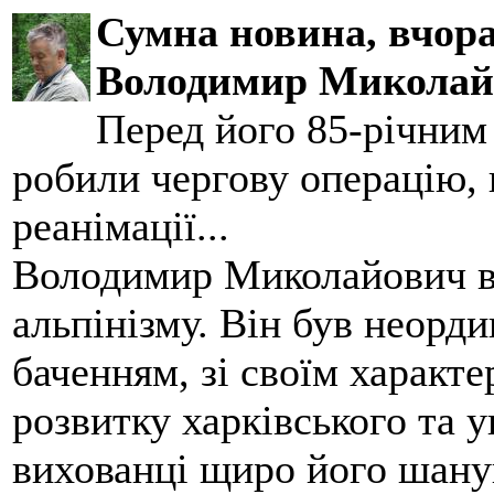
Сумна новина,
вчора
Володимир Миколай
Перед його 85-річним
робили чергову операцію, п
реанімації...
Володимир Миколайович вс
альпінізму. Він був неорд
баченням, зі своїм характе
розвитку харківського та у
вихованці щиро його шанув