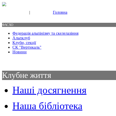
|
Головна
Свяжитесь с нами
Контакты
ФАСХО
Федерація альпінізму та скелелазіння
Альпклуб
Клуби, секції
СК "Вертикаль"
Новини
Клубне життя
Наші досягнення
Наша бібліотека