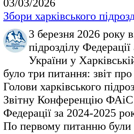
03/03/2026
Збори харківського підроз
3 березня 2026 року 
підрозділу Федерації 
України у Харківські
було три питання: звіт про
Голови харківського підроз
Звітну Конференцію ФАіС 
Федерації за 2024-2025 ро
По первому питанню були 