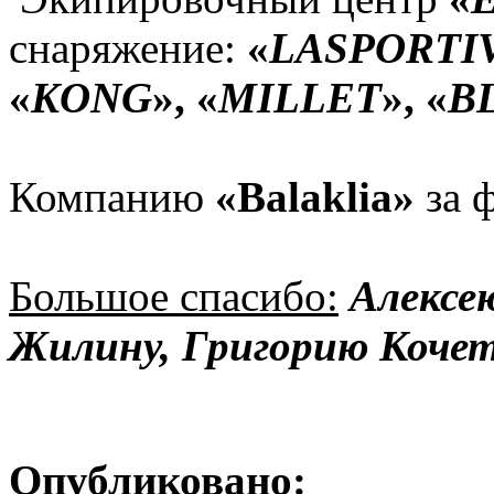
снаряжение:
«
LA
SPORTI
«
KONG
», «
MILLET
», «
B
Компанию
«
Balaklia
»
за 
Большое спасибо:
Алексе
Жилину,
Григорию Кочет
Опубликовано: