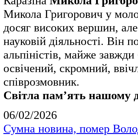
Каразіна
Микола Григоро
Микола Григорович у молод
досяг високих вершин, але
науковій діяльності. Він 
альпіністів, майже завжди 
освічений, скромний, ввіч
співрозмовник.
Світла пам’ять нашому д
06/02/2026
Сумна новина, помер Воло