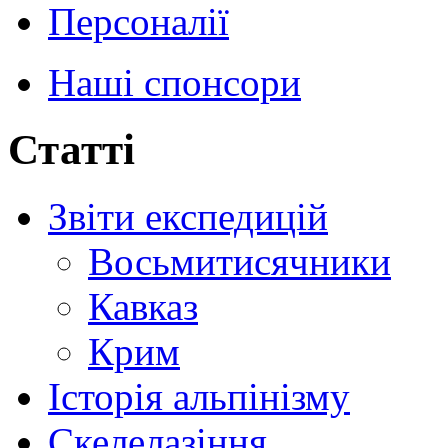
Персоналії
Наші спонсори
Статті
Звіти експедицій
Восьмитисячники
Кавказ
Крим
Історія альпінізму
Скелелазіння