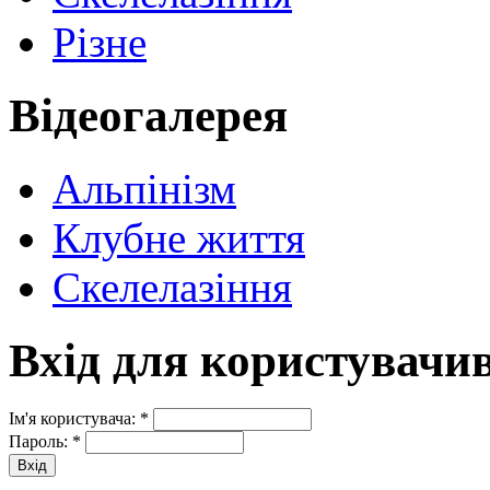
Різне
Відеогалерея
Альпінізм
Клубне життя
Скелелазіння
Вхід для користувачи
Ім'я користувача:
*
Пароль:
*