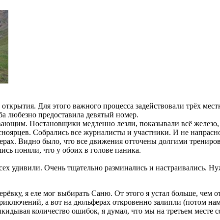
открытия. Для этого важного процесса задействовали трёх мест
ба любезно предоставила девятый номер.
вающим. Постановщики медленно лезли, показывали всё железо,
оярцев. Собрались все журналисты и участники. И не напрасно.
ерах. Видно было, что все движения отточены долгими трениро
сь поняли, что у обоих в голове паника.
всех удивили. Очень тщательно разминались и настраивались. Н
рёвку, я еле мог выбирать Саню. От этого я устал больше, чем о
приключений, а вот на дюльферах откровенно залипли (потом нам
рикидывая количество ошибок, я думал, что мы на третьем месте 