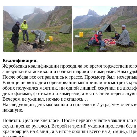
Квалификация.
Жеребьевка квалификации проходила во время торжественного 
а девушки вытаскивали из банки шарики с номерами. Нам судь
После обеда все отправились к трассе. Просмотр был исчерпы
В конце первого дня соревнований мы пришли посмотреть красн
обоих получился маятник, ни одной лишней секунды на дюльф
диктофонами, фотиками и камерами, а мы с Саней переглянувши
Вечером не ужинал, ночью не спалось…
На следующий день мы вышли из посёлка в 7 утра, чем очень 
накануне.
Полезли. Дело не клеилось. После первого участка заклинило ве
скуки крепко ругался). Второй и третий участки пролезли без 
красноярцев на 4 мин., а в итоге обошли всего на 2,5 мин.). П
мы первые.