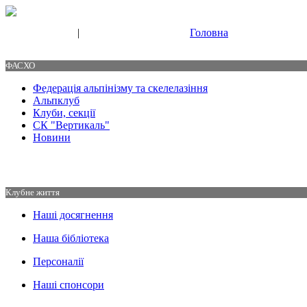
|
Головна
Свяжитесь с нами
Контакты
ФАСХО
Федерація альпінізму та скелелазіння
Альпклуб
Клуби, секції
СК "Вертикаль"
Новини
Клубне життя
Наші досягнення
Наша бібліотека
Персоналії
Наші спонсори