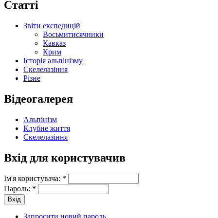
Статті
Звіти експедицій
Восьмитисячники
Кавказ
Крим
Історія альпінізму
Скелелазіння
Різне
Відеогалерея
Альпінізм
Клубне життя
Скелелазіння
Вхід для користувачив
Ім'я користувача:
*
Пароль:
*
Запросити новий пароль