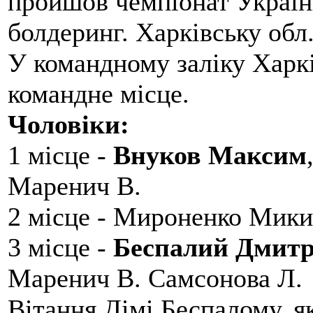
пройшов чемпіонат України
болдеринг. Харківську обл
У командному заліку Харкі
командне місце.
Чоловіки:
1 місце -
Внуков Максим
Маренич В.
2 місце - Мироненко Мики
3 місце -
Беспалий Дмит
Маренич В. Самсонова Л.
Вітання Дімі Беспалому, 