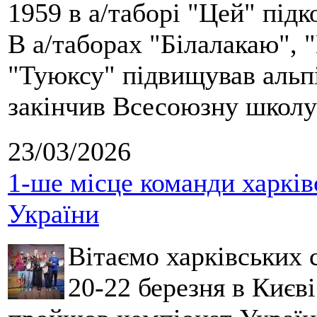
1959 в а/таборі "Цей" під
В а/таборах "Білалакаю", "
"Туюксу" підвищував альпі
закінчив Всесоюзну школу 
23/03/2026
1-ше місце команди харків
України
Вітаємо харківських 
20-22 березня в Києві