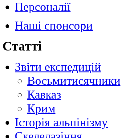
Персоналії
Наші спонсори
Статті
Звіти експедицій
Восьмитисячники
Кавказ
Крим
Історія альпінізму
Скелелазіння