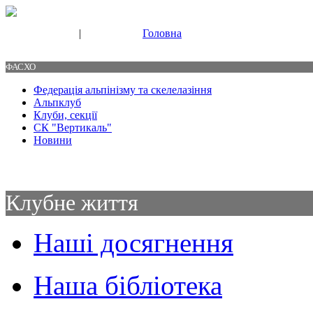
|
Головна
Свяжитесь с нами
Контакты
ФАСХО
Федерація альпінізму та скелелазіння
Альпклуб
Клуби, секції
СК "Вертикаль"
Новини
Клубне життя
Наші досягнення
Наша бібліотека