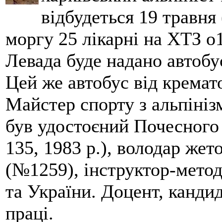
відбудеться 19 травня 
моргу 25 лікарні на ХТЗ о
Левада буде надано автобус
Цей же автобус від кремато
Майстер спорту з альпініз
був удостоєний Почесного
135, 1983 р.), володар жет
(№1259), інструктор-метод
та України. Доцент, кандид
праці.