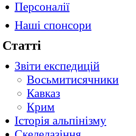
Персоналії
Наші спонсори
Статті
Звіти експедицій
Восьмитисячники
Кавказ
Крим
Історія альпінізму
Скелелазіння