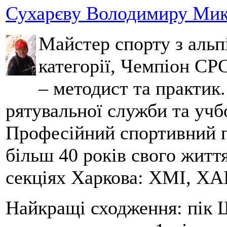
Сухарєву Володимиру Мико
Майстер спорту з альпі
категорії, Чемпіон СРС
– методист та практик
рятувальної служби та учб
Професійний спортивний п
більш 40 років свого життя
секціях Харкова: ХМІ, ХАІ
Найкращі сходження: пік Ш