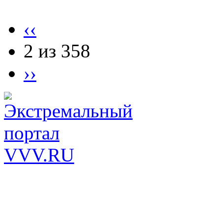
‹‹
2 из 358
››