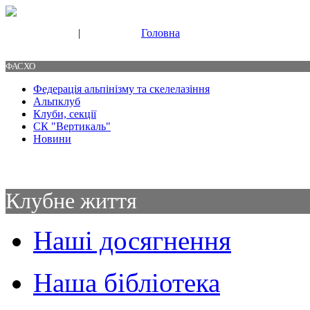
|
Головна
Свяжитесь с нами
Контакты
ФАСХО
Федерація альпінізму та скелелазіння
Альпклуб
Клуби, секції
СК "Вертикаль"
Новини
Клубне життя
Наші досягнення
Наша бібліотека