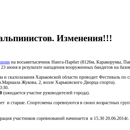
льпинистов. Изменения!!!
диции
на восьмитысячник Нанга-Парбат (8126м, Каракорумы, Па
а 23 июня в результате нападения вооруженных бандитов на базо
а и скалолазания Харьковской области проводит Фестиваль по 
р.Маршала Жукова, 2, возле Харьковского Дворца спорта).
0:30.
30
(ожидается участие руководителей города).
т и старше. Спортсмены соревнуются в своих возрастных групп
рация участников соревнований начинается в 15.30 20.06.2014г.