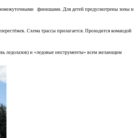
 с промежуточными финишами. Для детей предусмотрены зоны и
в перестёжек. Схема трассы прилагается. Проходится командой
увь ледолазов) и «ледовые инструменты» всем желающим