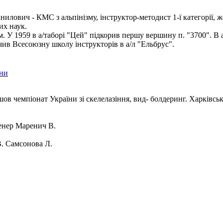
илович - КМС з альпінізму, інструктор-методист 1-ї категорії, ж
их наук.
ом. У 1959 в а/таборі "Цей" підкорив першу вершину п. "3700". В 
чив Всесоюзну школу інструкторів в а/л "Ельбрус".
їни
шов чемпіонат України зі скелелазіння, вид- болдеринг. Харківсь
нер Маренич В.
. Самсонова Л.