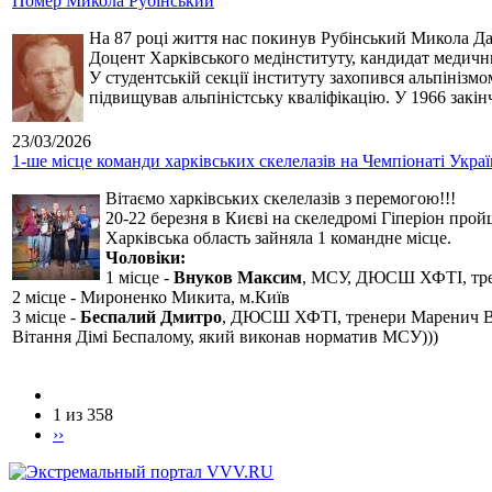
Помер Микола Рубінський
На 87 році життя нас покинув Рубінський Микола Дан
Доцент Харківського медінституту, кандидат медичн
У студентській секції інституту захопився альпінізм
підвищував альпіністську кваліфікацію. У 1966 закін
23/03/2026
1-ше місце команди харківських скелелазів на Чемпіонаті Укра
Вітаємо харківських скелелазів з перемогою!!!
20-22 березня в Києві на скеледромі Гіперіон прой
Харківська область зайняла 1 командне місце.
Чоловіки:
1 місце -
Внуков Максим
, МСУ, ДЮСШ ХФТІ, тре
2 місце - Мироненко Микита, м.Київ
3 місце -
Беспалий Дмитро
, ДЮСШ ХФТІ, тренери Маренич В
Вітання Дімі Беспалому, який виконав норматив МСУ)))
1 из 358
››