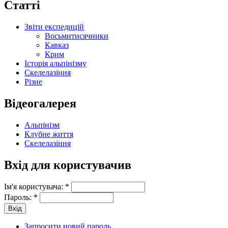
Статті
Звіти експедицій
Восьмитисячники
Кавказ
Крим
Історія альпінізму
Скелелазіння
Різне
Відеогалерея
Альпінізм
Клубне життя
Скелелазіння
Вхід для користувачив
Ім'я користувача:
*
Пароль:
*
Запросити новий пароль