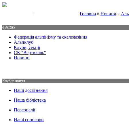
|
Головна
»
Новини
»
Аль
Свяжитесь с нами
Контакты
ФАСХО
Федерація альпінізму та скелелазіння
Альпклуб
Клуби, секції
СК "Вертикаль"
Новини
Клубне життя
Наші досягнення
Наша бібліотека
Персоналії
Наші спонсори