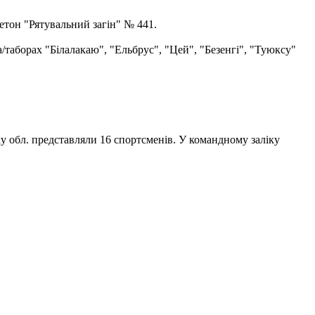
етон "Рятувальний загін" № 441.
а/таборах "Білалакаю", "Ельбрус", "Цей", "Безенгі", "Туюксу"
ку обл. представляли 16 спортсменів. У командному заліку