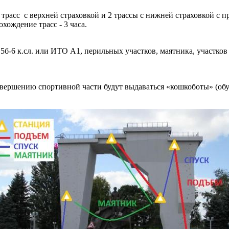
0 трасс с верхней страховкой и 2 трассы с нижней страховкой
ождение трасс - 3 часа.
 5б-6 к.сл. или ИТО А1, перильных участков, маятника, участко
авершению спортивной части будут выдаваться «кошкоботы» (об