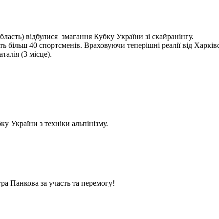
бласть) відбулися змагання Кубку України зі скайранінгу.
 більш 40 спортсменів. Враховуючи теперішні реалії від Харківс
алія (3 місце).
у України з техніки альпінізму.
ра Панкова за участь та перемогу!