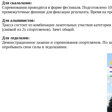
Для скалолазов:
Соревнования проводятся в форме фестиваля. Подготовлено 1
промежуточные финиши для фиксации результата. Время на прох
Для альпинистов:
Трасса состоит из комбинации лазательных участков категории
(связкой из 2х спортсменов). Зачет общий.
Для ледолазов:
Демонстрационное лазание и соревнования спортсменов. По з
опробывать свои силы в ледолазании.