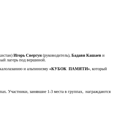
кистан)
Игорь Свергун
(руководитель),
Бадави Кашаев
и
вый лагерь под вершиной.
скалолазанию и альпинизму
«КУБОК ПАМЯТИ»
, который
ах. Участники, занявшие 1-3 места в группах, награждаются