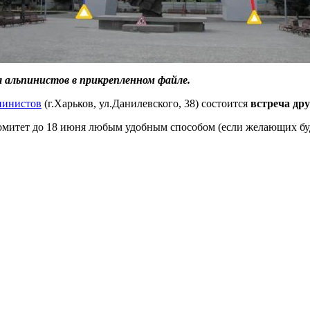
 альпинистов в прикрепленном файле.
пинистов
(г.Харьков, ул.Данилевского, 38) состоится
встреча др
ргкомитет до 18 июня любым удобным способом (если желающих б