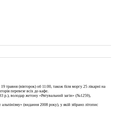
9 травня (вівторок) об 11:00, також біля моргу 25 лікарні на
торія перевезе всіх до кафе.
3 р.), володар жетону «Рятувальний загін» (№1259),
льпінізму» (видання 2008 року), у якій зібрано літопис