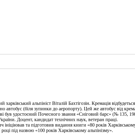
харківський альпініст Віталій Бахтігозін. Кремація відбудеться 1
но автобус (біля зупинки до аеропорту). Цей же автобус від крема
ві був удостоєний Почесного звання «Сніговий барс» (№ 135, 198
України. Доцент, кандидат технічних наук, ветеран праці.
ініціював та підготовив видання книги «80 років Харківському а
 році під назвою «100 років Харківському альпінізму».