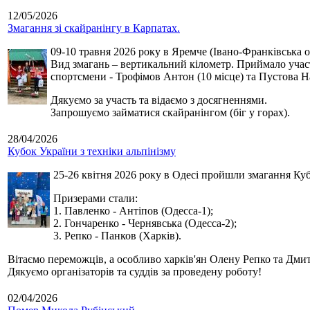
12/05/2026
Змагання зі скайранінгу в Карпатах.
09-10 травня 2026 року в Яремче (Івано-Франківська о
Вид змагань – вертикальний кілометр. Приймало участь
спортсмени - Трофімов Антон (10 місце) та Пустова Нат
Дякуємо за участь та відаємо з досягненнями.
Запрошуємо займатися скайранінгом (біг у горах).
28/04/2026
Кубок України з техніки альпінізму
25-26 квітня 2026 року в Одесі пройшли змагання Кубк
Призерами стали:
1. Павленко - Антіпов (Одесса-1);
2. Гончаренко - Чернявська (Одесса-2);
3. Репко - Панков (Харків).
Вітаємо переможців, а особливо харків'ян Олену Репко та Дмит
Дякуємо організаторів та суддів за проведену роботу!
02/04/2026