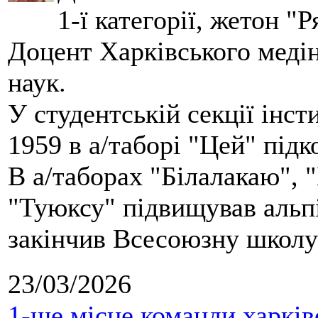
1-ї категорії, жетон "
Доцент Харківського меді
наук.
У студентській секції інст
1959 в а/таборі "Цей" під
В а/таборах "Білалакаю", "
"Туюксу" підвищував альпі
закінчив Всесоюзну школу 
23/03/2026
1-ше місце команди харків