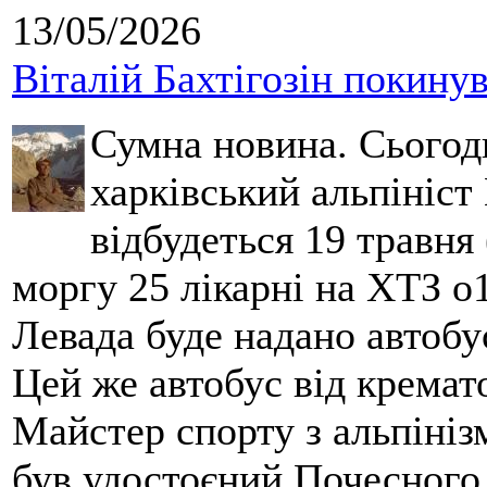
13/05/2026
Віталій Бахтігозін покинув 
Сумна новина. Сьогод
харківський альпініст 
відбудеться 19 травня 
моргу 25 лікарні на ХТЗ о
Левада буде надано автобус
Цей же автобус від кремато
Майстер спорту з альпініз
був удостоєний Почесного