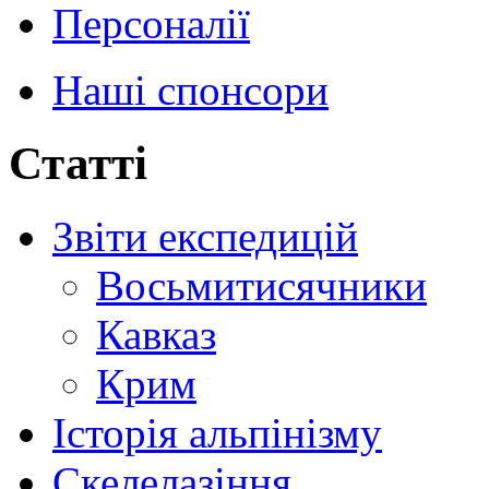
Персоналії
Наші спонсори
Статті
Звіти експедицій
Восьмитисячники
Кавказ
Крим
Історія альпінізму
Скелелазіння