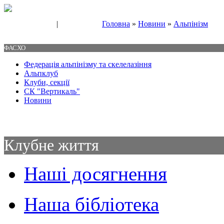
|
Головна
»
Новини
»
Альпінізм
Свяжитесь с нами
Контакты
ФАСХО
Федерація альпінізму та скелелазіння
Альпклуб
Клуби, секції
СК "Вертикаль"
Новини
Клубне життя
Наші досягнення
Наша бібліотека