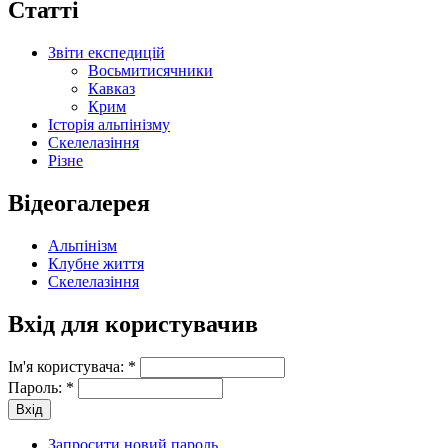
Статті
Звіти експедицій
Восьмитисячники
Кавказ
Крим
Історія альпінізму
Скелелазіння
Різне
Відеогалерея
Альпінізм
Клубне життя
Скелелазіння
Вхід для користувачив
Ім'я користувача:
*
Пароль:
*
Запросити новий пароль