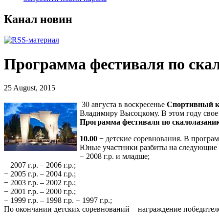
Канал новин
Программа фестиваля по ска
25 August, 2015
30 августа в воскресенье
Спортивный к
Владимиру Высоцкому. В этом году свое
Программа фестиваля по скалолазани
10.00
− детские соревнования. В программ
Юные участники разбиты на следующие
− 2008 г.р. и младше;
− 2007 г.р. – 2006 г.р.;
− 2005 г.р. – 2004 г.р.;
− 2003 г.р. – 2002 г.р.;
− 2001 г.р. – 2000 г.р.;
− 1999 г.р. – 1998 г.р. − 1997 г.р.;
По окончании детских соревнований − награждение победителе