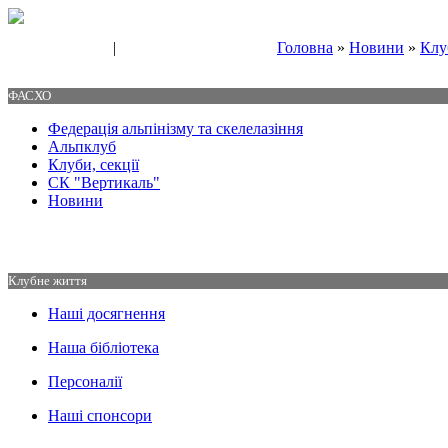
|
Головна
»
Новини
»
Клу
Свяжитесь с нами
Контакты
ФАСХО
Федерація альпінізму та скелелазіння
Альпклуб
Клуби, секції
СК "Вертикаль"
Новини
Клубне життя
Наші досягнення
Наша бібліотека
Персоналії
Наші спонсори