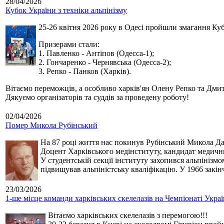
28/04/2026
Кубок України з техніки альпінізму
25-26 квітня 2026 року в Одесі пройшли змагання Кубк
Призерами стали:
1. Павленко - Антіпов (Одесса-1);
2. Гончаренко - Чернявська (Одесса-2);
3. Репко - Панков (Харків).
Вітаємо переможців, а особливо харків'ян Олену Репко та Дмит
Дякуємо організаторів та суддів за проведену роботу!
02/04/2026
Помер Микола Рубінський
На 87 році життя нас покинув Рубінський Микола Дан
Доцент Харківського медінституту, кандидат медичн
У студентській секції інституту захопився альпінізм
підвищував альпіністську кваліфікацію. У 1966 закін
23/03/2026
1-ше місце команди харківських скелелазів на Чемпіонаті Укра
Вітаємо харківських скелелазів з перемогою!!!