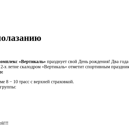
лолазанию
омплекс «Вертикаль»
празднует свой День рождения! Два года
 2-х летие скалодром «Вертикаль» отметит спортивным праздни
ю:
е 8 − 10 трасс с верхней страховкой.
 группы:
й!!!