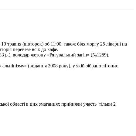
9 травня (вівторок) об 11:00, також біля моргу 25 лікарні на
торія перевезе всіх до кафе.
3 р.), володар жетону «Рятувальний загін» (№1259),
льпінізму» (видання 2008 року), у якій зібрано літопис
ької області в цих змаганнях прийняли участь тільки 2