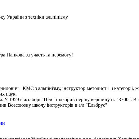
у України з техніки альпінізму.
ра Панкова за участь та перемогу!
илович - КМС з альпінізму, інструктор-методист 1-ї категорії, ж
их наук.
ом. У 1959 в а/таборі "Цей" підкорив першу вершину п. "3700". В 
чив Всесоюзну школу інструкторів в а/л "Ельбрус".
їни