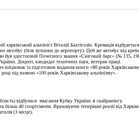
харківський альпініст Віталій Бахтігозін. Кремація відбудеться 1
но автобус (біля зупинки до аеропорту). Цей же автобус від крема
ві був удостоєний Почесного звання «Сніговий барс» (№ 135, 198
України. Доцент, кандидат технічних наук, ветеран праці.
ініціював та підготовив видання книги «80 років Харківському а
 році під назвою «100 років Харківському альпінізму».
бласть) відбулися змагання Кубку України зі скайранінгу.
 більш 40 спортсменів. Враховуючи теперішні реалії від Харківс
алія (3 місце).