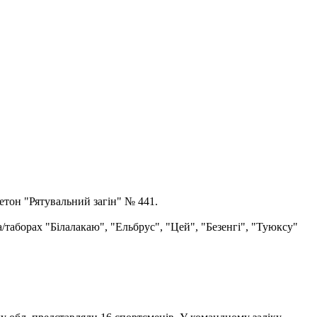
етон "Рятувальний загін" № 441.
а/таборах "Білалакаю", "Ельбрус", "Цей", "Безенгі", "Туюксу"