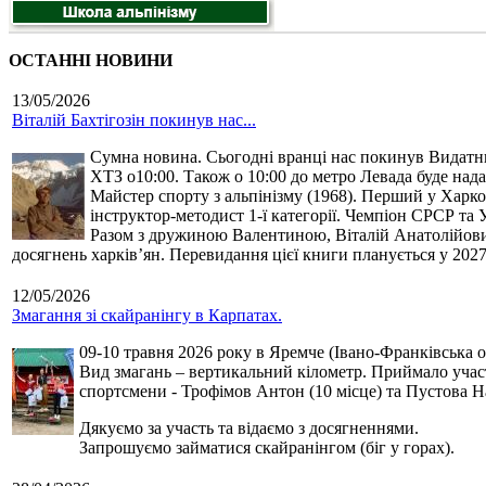
ОСТАННІ НОВИНИ
13/05/2026
Віталій Бахтігозін покинув нас...
Сумна новина. Сьогодні вранці нас покинув Видатний 
ХТЗ о10:00. Також о 10:00 до метро Левада буде нада
Майстер спорту з альпінізму (1968). Перший у Харко
інструктор-методист 1-ї категорії. Чемпіон СРСР та 
Разом з дружиною Валентиною, Віталій Анатолійович 
досягнень харків’ян. Перевидання цієї книги планується у 2027
12/05/2026
Змагання зі скайранінгу в Карпатах.
09-10 травня 2026 року в Яремче (Івано-Франківська о
Вид змагань – вертикальний кілометр. Приймало участь
спортсмени - Трофімов Антон (10 місце) та Пустова Нат
Дякуємо за участь та відаємо з досягненнями.
Запрошуємо займатися скайранінгом (біг у горах).