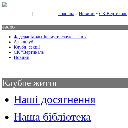
|
Головна
»
Новини
»
СК Вертикаль
Свяжитесь с нами
Контакты
ФАСХО
Федерація альпінізму та скелелазіння
Альпклуб
Клуби, секції
СК "Вертикаль"
Новини
Клубне життя
Наші досягнення
Наша бібліотека