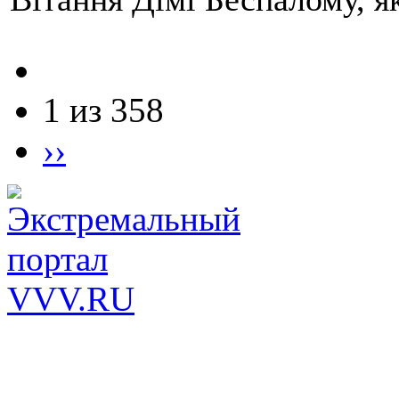
1 из 358
››