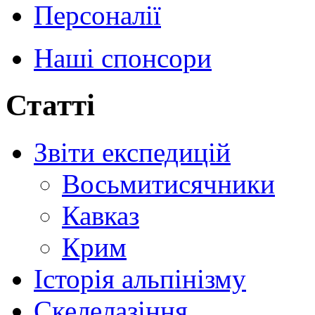
Персоналії
Наші спонсори
Статті
Звіти експедицій
Восьмитисячники
Кавказ
Крим
Історія альпінізму
Скелелазіння