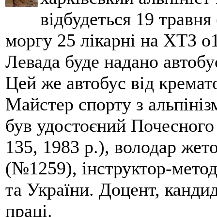
відбудеться 19 травня 
моргу 25 лікарні на ХТЗ о
Левада буде надано автобус
Цей же автобус від кремато
Майстер спорту з альпініз
був удостоєний Почесного
135, 1983 р.), володар жет
(№1259), інструктор-метод
та України. Доцент, кандид
праці.