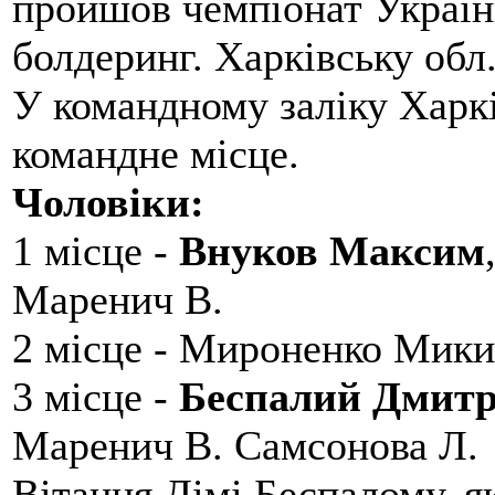
пройшов чемпіонат України
болдеринг. Харківську обл
У командному заліку Харкі
командне місце.
Чоловіки:
1 місце -
Внуков Максим
Маренич В.
2 місце - Мироненко Мики
3 місце -
Беспалий Дмит
Маренич В. Самсонова Л.
Вітання Дімі Беспалому, 