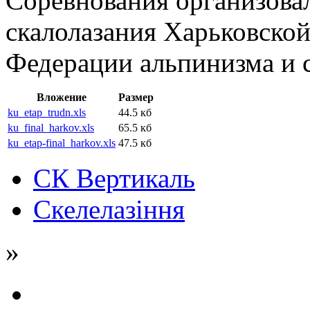
Соревнования организова
скалолазания Харьковской
Федерации альпинизма и 
Вложение
Размер
ku_etap_trudn.xls
44.5 кб
ku_final_harkov.xls
65.5 кб
ku_etap-final_harkov.xls
47.5 кб
СК Вертикаль
Скелелазіння
»