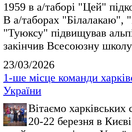
1959 в а/таборі "Цей" під
В а/таборах "Білалакаю", "
"Туюксу" підвищував альпі
закінчив Всесоюзну школу 
23/03/2026
1-ше місце команди харків
України
Вітаємо харківських 
20-22 березня в Києві