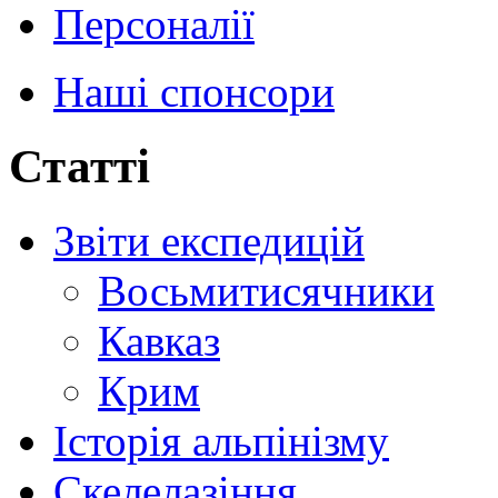
Персоналії
Наші спонсори
Статті
Звіти експедицій
Восьмитисячники
Кавказ
Крим
Історія альпінізму
Скелелазіння