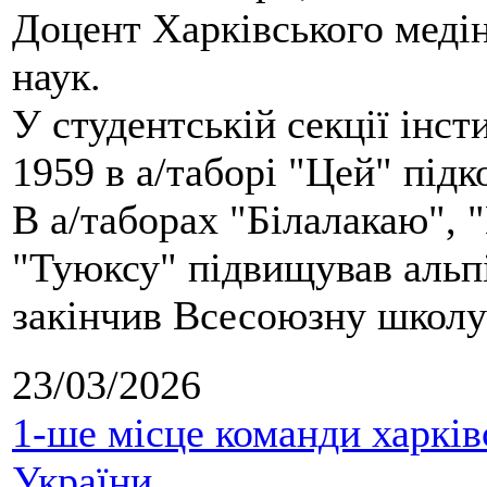
Доцент Харківського меді
наук.
У студентській секції інст
1959 в а/таборі "Цей" під
В а/таборах "Білалакаю", "
"Туюксу" підвищував альпі
закінчив Всесоюзну школу 
23/03/2026
1-ше місце команди харків
України