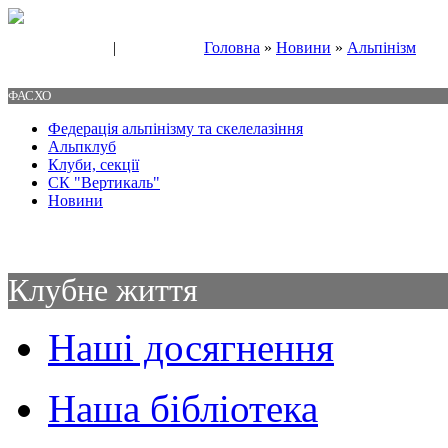
|
Головна
»
Новини
»
Альпінізм
Свяжитесь с нами
Контакты
ФАСХО
Федерація альпінізму та скелелазіння
Альпклуб
Клуби, секції
СК "Вертикаль"
Новини
Клубне життя
Наші досягнення
Наша бібліотека