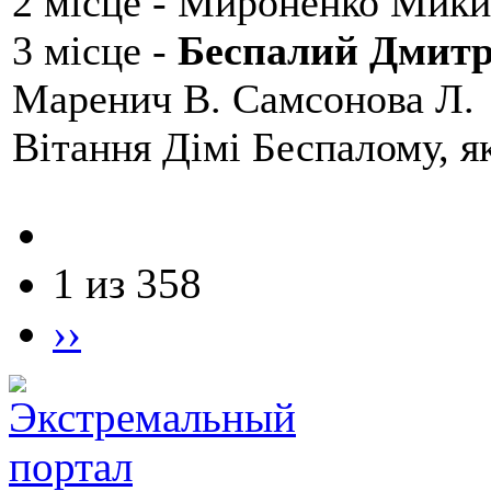
2 місце - Мироненко Мики
3 місце -
Беспалий Дмит
Маренич В. Самсонова Л.
Вітання Дімі Беспалому, 
1 из 358
››