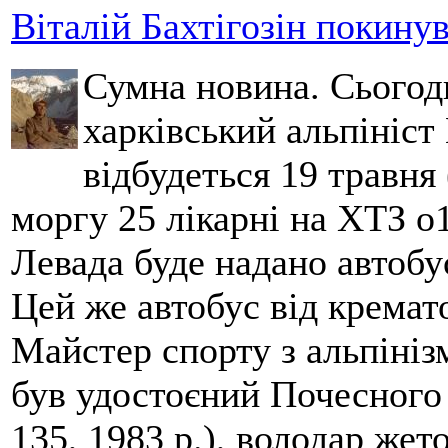
Віталій Бахтігозін покинув 
Сумна новина. Сьогод
харківський альпініст 
відбудеться 19 травня 
моргу 25 лікарні на ХТЗ о
Левада буде надано автобус
Цей же автобус від кремато
Майстер спорту з альпініз
був удостоєний Почесного
135, 1983 р.), володар жет