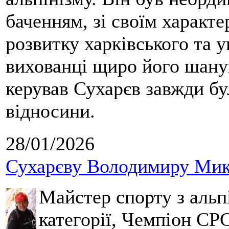
баченням, зі своїм характе
розвитку харківського та у
вихованці щиро його шанув
керував Сухарєв завжди бу
відносини.
28/01/2026
Сухарєву Володимиру Мико
Майстер спорту з альпі
категорії, Чемпіон СРС