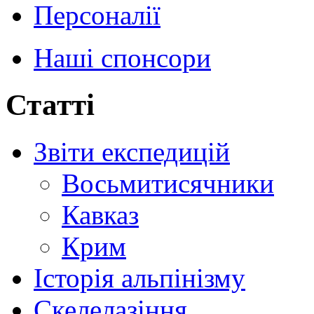
Персоналії
Наші спонсори
Статті
Звіти експедицій
Восьмитисячники
Кавказ
Крим
Історія альпінізму
Скелелазіння