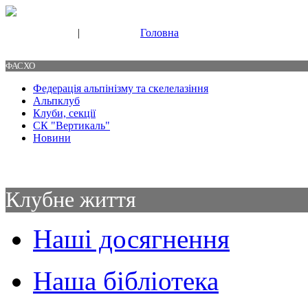
|
Головна
Свяжитесь с нами
Контакты
ФАСХО
Федерація альпінізму та скелелазіння
Альпклуб
Клуби, секції
СК "Вертикаль"
Новини
Клубне життя
Наші досягнення
Наша бібліотека