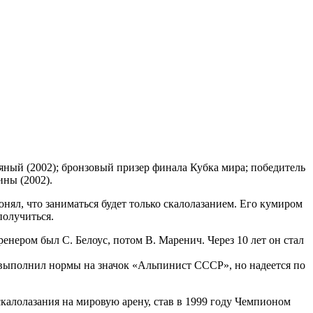
ряный (2002); бронзовый призер финала Кубка мира; победитель
ины (2002).
онял, что заниматься будет только скалолазанием. Его кумиром
получиться.
енером был С. Белоус, потом В. Маренич. Через 10 лет он стал
 выполнил нормы на значок «Альпинист СССР», но надеется по
калолазания на мировую арену, став в 1999 году Чемпионом