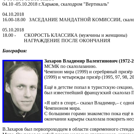
04.10 -05.10.2018 г.Харьков, скалодром "Вертикаль"
04.10.2018
16.00-18.00 ЗАСЕДАНИЕ МАНДАТНОЙ КОМИССИИ, скалодр
05.10.2018
18.00 - СКОРОСТЬ КЛАССИКА (мужчины и женщины)
НАГРАЖДЕНИЕ ПОСЛЕ ОКОНЧАНИЯ
Биография:
Захаров Владимир Валентинович (1972-2
МСМК по скалолазанию.
Чемпион мира (1999) и серебряный призёр 
(1999) и четырежды призёр (1995, 97, 98, 
Ещё в детстве попал в туристскую секцию, 
был известнейший французский скалолаз П
«Я шёл в спорт,– сказал Владимир,– с одно
Чемпионом мира.
С большими горами знакомство пока ещё в
окончании карьеры скалолаза покорить нес
В.Захаров был первопроходцем в области современного стендо