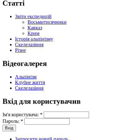
Статті
Звіти експедицій
Восьмитисячники
Кавказ
Крим
Історія альпінізму
Скелелазіння
Різне
Відеогалерея
Альпінізм
Клубне життя
Скелелазіння
Вхід для користувачив
Ім'я користувача:
*
Пароль:
*
Запросити новий пароль