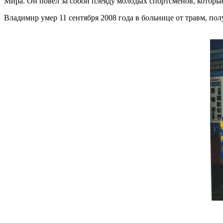
Мира. Он повел за собой плеяду молодых спортсменов, которы
Владимир умер 11 сентября 2008 года в больнице от травм, по