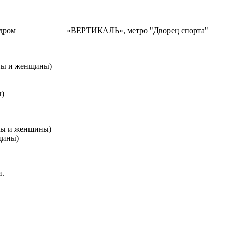
алодром «ВЕРТИКАЛЬ», метро "Дворец спорта"
 и женщины)
)
 и женщины)
ины)
и.