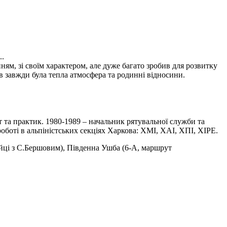
..
м, зі своїм характером, але дуже багато зробив для розвитку
в завжди була тепла атмосфера та родинні відносини.
ст та практик. 1980-1989 – начальник рятувальної служби та
боті в альпіністських секціях Харкова: ХМІ, ХАІ, ХПІ, ХІРЕ.
ійці з С.Бершовим), Південна Ушба (6-А, маршрут