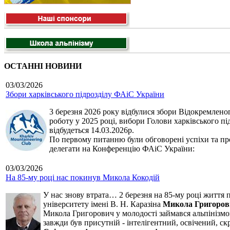
ОСТАННІ НОВИНИ
03/03/2026
Збори харківського підрозділу ФАіС України
3 березня 2026 року відбулися збори Відокремленог
роботу у 2025 році, вибори Голови харківського п
відбудеться 14.03.2026р.
По первому питанню були обговорені успіхи та про
делегати на Конференцію ФАіС України:
03/03/2026
На 85-му році нас покинув Микола Кокодій
У нас знову втрата… 2 березня на 85-му році життя 
університету імені В. Н. Каразіна
Микола Григоров
Микола Григорович у молодості займався альпінізмом
завжди був присутній - інтелігентний, освічений, 