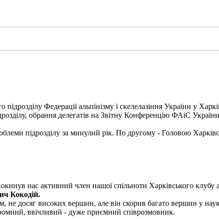
о підрозділу Федерації альпінізму і скелелазіння України у Харкі
ідрозділу, обрання делегатів на Звітну Конференцію ФАіС України
блеми підрозділу за минулий рік. По другому - Головою Харківс
покинув нас активний член нашої спільноти Харківського клубу а
ич Кокодій.
, не досяг високих вершин, але він скорив багато вершин у науко
скромний, ввічливий - дуже приємний співрозмовник.