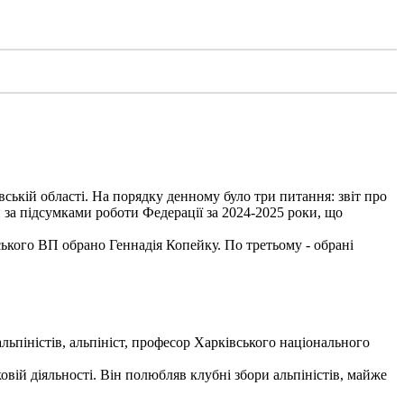
вській області. На порядку денному було три питання: звіт про
 за підсумками роботи Федерації за 2024-2025 роки, що
ького ВП обрано Геннадія Копейку. По третьому - обрані
льпіністів, альпініст, професор Харківського національного
вій діяльності. Він полюбляв клубні збори альпіністів, майже