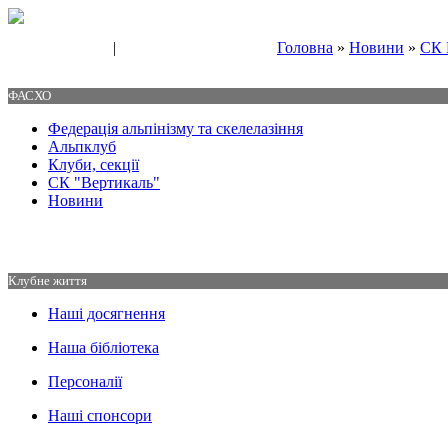
|
Головна
»
Новини
»
СК 
Свяжитесь с нами
Контакты
ФАСХО
Федерація альпінізму та скелелазіння
Альпклуб
Клуби, секції
СК "Вертикаль"
Новини
Клубне життя
Наші досягнення
Наша бібліотека
Персоналії
Наші спонсори