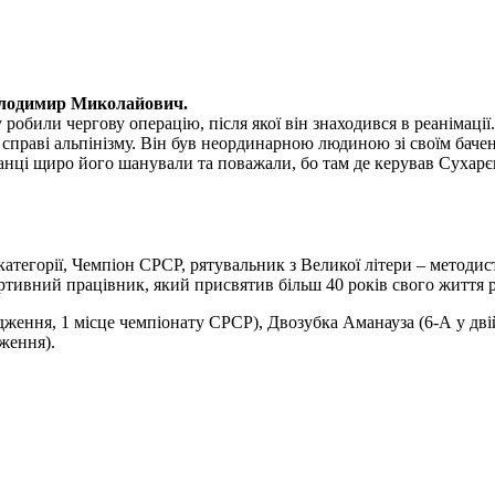
олодимир Миколайович.
обили чергову операцію, після якої він знаходився в реанімації.
раві альпінізму. Він був неординарною людиною зі своїм бачення
ванці щиро його шанували та поважали, бо там де керував Сухарє
 категорії, Чемпіон СРСР, рятувальник з Великої літери – методи
тивний працівник, який присвятив більш 40 років свого життя ро
дження, 1 місце чемпіонату СРСР), Двозубка Аманауза (6-А у дв
ження).