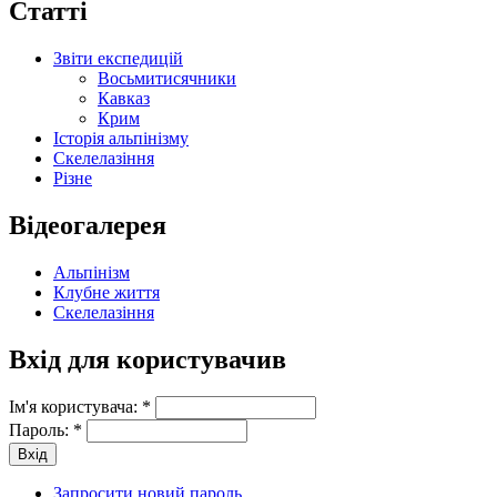
Статті
Звіти експедицій
Восьмитисячники
Кавказ
Крим
Історія альпінізму
Скелелазіння
Різне
Відеогалерея
Альпінізм
Клубне життя
Скелелазіння
Вхід для користувачив
Ім'я користувача:
*
Пароль:
*
Запросити новий пароль