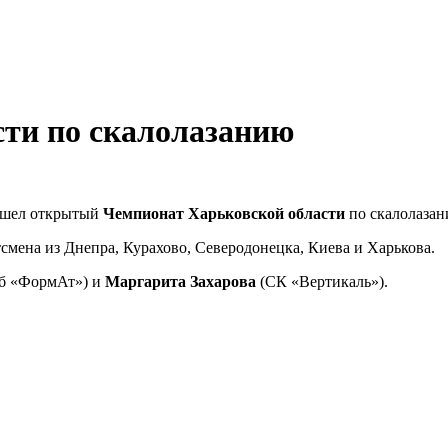
сти по скалолазанию
рошел открытый
Чемпионат Харьковской области
по скалолазан
смена из Днепра, Курахово, Северодонецка, Киева и Харькова.
б «ФормАт») и
Маргарита Захарова
(СК «Вертикаль»).