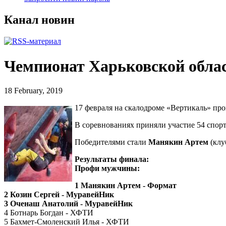
Канал новин
Чемпионат Харьковской обла
18 February, 2019
17 февраля на скалодроме «Вертикаль» п
В соревнованиях приняли участие 54 спорт
Победителями стали
Манякин Артем
(клу
Результаты финала:
Профи мужчины:
1 Манякин Артем - Формат
2 Козин Сергей - МуравейНик
3 Оченаш Анатолий - МуравейНик
4 Ботнарь Богдан - ХФТИ
5 Бахмет-Смоленский Илья - ХФТИ