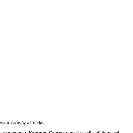
оулинг-клубу #Holiday
 постановщику
Карпину Сергею
и всей судейской бригаде!