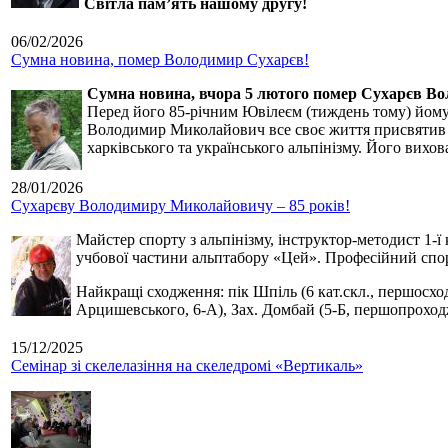
Світла пам’ять нашому другу!
06/02/2026
Сумна новина, помер Володимир Сухарєв!
Сумна новина,
вчора 5 лютого помер Сухарєв В
Перед його 85-річним Ювілеєм (тиждень тому) йому р
Володимир Миколайович все своє життя присвятив сп
харківського та українського альпінізму. Його вихо
28/01/2026
Сухарєву Володимиру Миколайовичу – 85 років!
Майстер спорту з альпінізму, інструктор-методист 1-ї
учбової частини альптабору «Цей». Професійний спор
Найкращі сходження: пік Шпіль (6 кат.скл., першосхо
Арцишевського, 6-А), Зах. Домбай (5-Б, першопроход
15/12/2025
Семінар зі скелелазіння на скеледромі «Вертикаль»