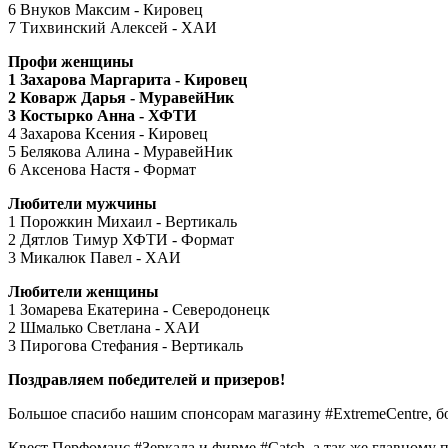
6 Внуков Максим - Кировец
7 Тихвинский Алексей - ХАИ
Профи женщины
1 Захарова Маргарита - Кировец
2 Коварж Дарья - МуравейНик
3 Костырко Анна - ХФТИ
4 Захарова Ксения - Кировец
5 Белякова Алина - МуравейНик
6 Аксенова Настя - Формат
Любители мужчины
1 Порожкин Михаил - Вертикаль
2 Дятлов Тимур ХФТИ - Формат
3 Микалюк Павел - ХАИ
Любители женщины
1 Зомарева Екатерина - Северодонецк
2 Шмалько Светлана - ХАИ
3 Пирогова Стефания - Вертикаль
Поздравляем победителей и призеров!
Большое спасибо нашим спонсорам магазину #ExtremeСеntre, б
Квест Перфоманс #Зеркала и фирме #Catch, а так же главному