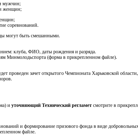
 мужчин;
и женщин;
женщин;
ие соревнований.
нды могут быть смешанными.
анием: клуба, ФИО, даты рождения и разряда.
ниям Минмолодьспорта (форма в прикрепленном файле).
дет проведен зачет открытого Чемпионата Харьковской области
иоров.
ма) и
у
точняющий Технический регламет
смотрите в прикреп
внований и формирование призового фонда в виде добровольны
епленном файле.