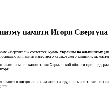
инизму памяти Игоря Свергуна
дроме «Вертикаль» состоится
Кубок Украины по альпинизму
(ди
 посвящаются памяти известного харьковского альпиниста, маст
я альпинизма и скалолазания Харьковской области при поддер
Игоря.
вания в дисциплинах: лазание на трудность и лазание с испол
дный.