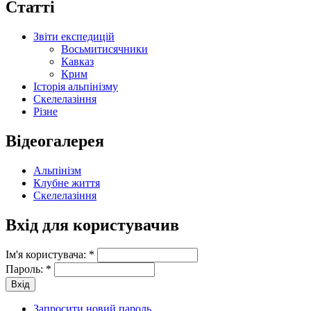
Статті
Звіти експедицій
Восьмитисячники
Кавказ
Крим
Історія альпінізму
Скелелазіння
Різне
Відеогалерея
Альпінізм
Клубне життя
Скелелазіння
Вхід для користувачив
Ім'я користувача:
*
Пароль:
*
Запросити новий пароль