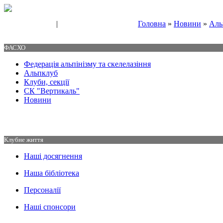
|
Головна
»
Новини
»
Аль
Свяжитесь с нами
Контакты
ФАСХО
Федерація альпінізму та скелелазіння
Альпклуб
Клуби, секції
СК "Вертикаль"
Новини
Клубне життя
Наші досягнення
Наша бібліотека
Персоналії
Наші спонсори