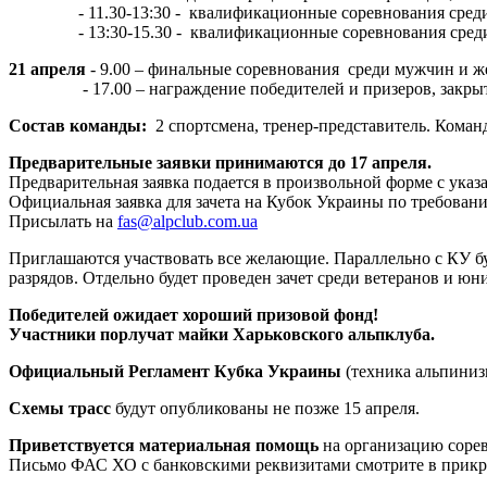
- 11.30-13:30 - квалификационные соревнования среди
- 13:30-15.30 - квалификационные соревнования сред
21 апреля
- 9.00 – финальные соревнования среди мужчин и 
- 17.00 – награждение победителей и призеров, закрыт
Состав команды:
2 спортсмена, тренер-представитель. Кома
Предварительные заявки принимаются до 17 апреля.
Предварительная заявка подается в произвольной форме с указ
Официальная заявка для зачета на Кубок Украины по требова
Присылать на
fas@alpclub.com.ua
Приглашаются участвовать все желающие. Параллельно с КУ бу
разрядов. Отдельно будет проведен зачет среди ветеранов и юн
Победителей ожидает хороший призовой фонд!
Участники порлучат майки Харьковского альпклуба.
Официальный Регламент Кубка Украины
(техника альпиниз
Cхемы трасс
будут опубликованы не позже 15 апреля.
Приветствуется материальная помощь
на организацию соре
Письмо ФАС ХО с банковскими реквизитами смотрите в прикр