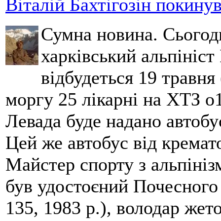
Віталій Бахтігозін покинув 
Сумна новина. Сьогод
харківський альпініст 
відбудеться 19 травня 
моргу 25 лікарні на ХТЗ о
Левада буде надано автобус
Цей же автобус від кремато
Майстер спорту з альпініз
був удостоєний Почесного
135, 1983 р.), володар жет