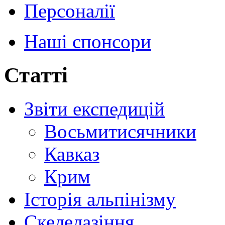
Персоналії
Наші спонсори
Статті
Звіти експедицій
Восьмитисячники
Кавказ
Крим
Історія альпінізму
Скелелазіння