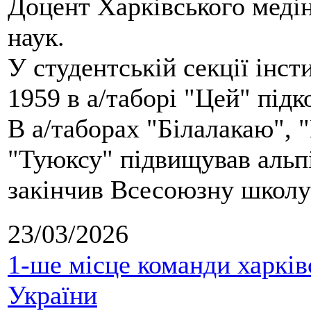
Доцент Харківського меді
наук.
У студентській секції інст
1959 в а/таборі "Цей" під
В а/таборах "Білалакаю", "
"Туюксу" підвищував альпі
закінчив Всесоюзну школу 
23/03/2026
1-ше місце команди харків
України