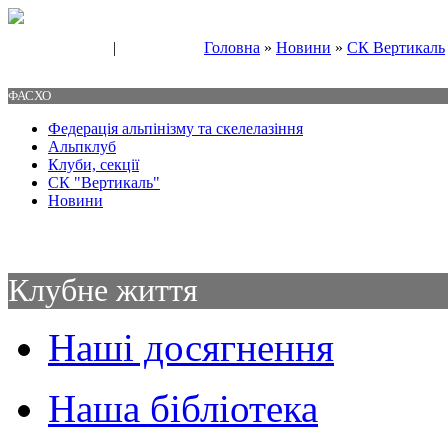
|
Головна
»
Новини
»
СК Вертикаль
Свяжитесь с нами
Контакты
ФАСХО
Федерація альпінізму та скелелазіння
Альпклуб
Клуби, секції
СК "Вертикаль"
Новини
Клубне життя
Наші досягнення
Наша бібліотека