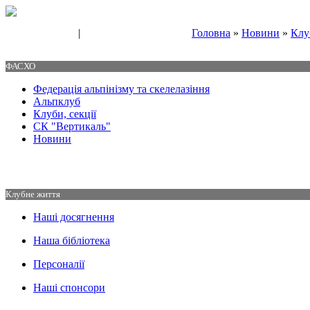
|
Головна
»
Новини
»
Клу
Свяжитесь с нами
Контакты
ФАСХО
Федерація альпінізму та скелелазіння
Альпклуб
Клуби, секції
СК "Вертикаль"
Новини
Клубне життя
Наші досягнення
Наша бібліотека
Персоналії
Наші спонсори