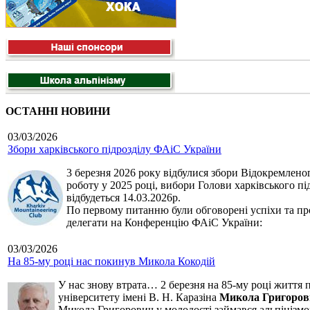
ОСТАННІ НОВИНИ
03/03/2026
Збори харківського підрозділу ФАіС України
3 березня 2026 року відбулися збори Відокремленог
роботу у 2025 році, вибори Голови харківського п
відбудеться 14.03.2026р.
По первому питанню були обговорені успіхи та про
делегати на Конференцію ФАіС України:
03/03/2026
На 85-му році нас покинув Микола Кокодій
У нас знову втрата… 2 березня на 85-му році життя 
університету імені В. Н. Каразіна
Микола Григоров
Микола Григорович у молодості займався альпінізмом