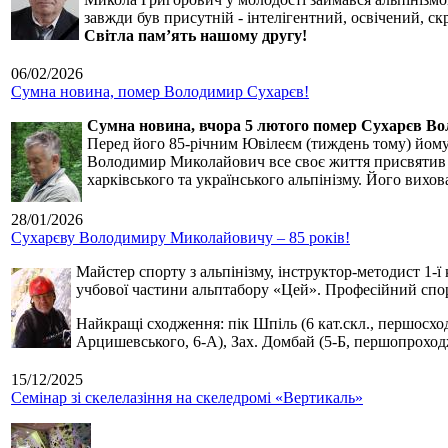
завжди був присутній - інтелігентний, освічений, 
Світла пам’ять нашому другу!
06/02/2026
Сумна новина, помер Володимир Сухарєв!
Сумна новина,
вчора 5 лютого помер Сухарєв В
Перед його 85-річним Ювілеєм (тиждень тому) йому р
Володимир Миколайович все своє життя присвятив сп
харківського та українського альпінізму. Його вихо
28/01/2026
Сухарєву Володимиру Миколайовичу – 85 років!
Майстер спорту з альпінізму, інструктор-методист 1-ї
учбової частини альптабору «Цей». Професійний спор
Найкращі сходження: пік Шпіль (6 кат.скл., першосхо
Арцишевського, 6-А), Зах. Домбай (5-Б, першопроход
15/12/2025
Семінар зі скелелазіння на скеледромі «Вертикаль»