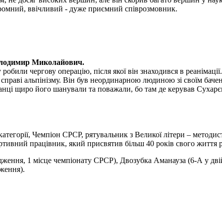
скромний, ввічливий - дуже приємний співрозмовник.
олодимир Миколайович.
обили чергову операцію, після якої він знаходився в реанімації.
раві альпінізму. Він був неординарною людиною зі своїм бачення
ванці щиро його шанували та поважали, бо там де керував Сухарє
 категорії, Чемпіон СРСР, рятувальник з Великої літери – методи
тивний працівник, який присвятив більш 40 років свого життя ро
дження, 1 місце чемпіонату СРСР), Двозубка Аманауза (6-А у дв
ження).