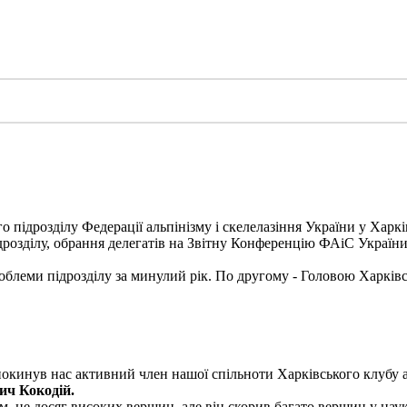
о підрозділу Федерації альпінізму і скелелазіння України у Харкі
ідрозділу, обрання делегатів на Звітну Конференцію ФАіС України
блеми підрозділу за минулий рік. По другому - Головою Харківс
покинув нас активний член нашої спільноти Харківського клубу а
ич Кокодій.
, не досяг високих вершин, але він скорив багато вершин у науко