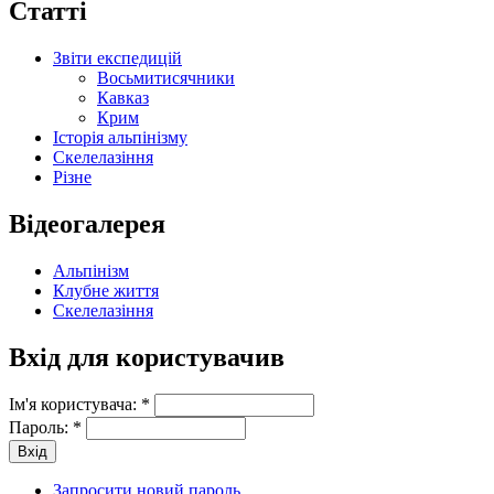
Статті
Звіти експедицій
Восьмитисячники
Кавказ
Крим
Історія альпінізму
Скелелазіння
Різне
Відеогалерея
Альпінізм
Клубне життя
Скелелазіння
Вхід для користувачив
Ім'я користувача:
*
Пароль:
*
Запросити новий пароль