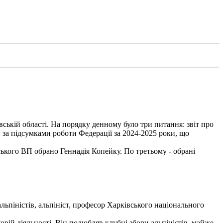
вській області. На порядку денному було три питання: звіт про
 за підсумками роботи Федерації за 2024-2025 роки, що
ького ВП обрано Геннадія Копейку. По третьому - обрані
льпіністів, альпініст, професор Харківського національного
вій діяльності. Він полюбляв клубні збори альпіністів, майже