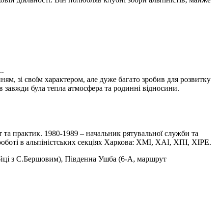
..
м, зі своїм характером, але дуже багато зробив для розвитку
в завжди була тепла атмосфера та родинні відносини.
ст та практик. 1980-1989 – начальник рятувальної служби та
боті в альпіністських секціях Харкова: ХМІ, ХАІ, ХПІ, ХІРЕ.
ійці з С.Бершовим), Південна Ушба (6-А, маршрут