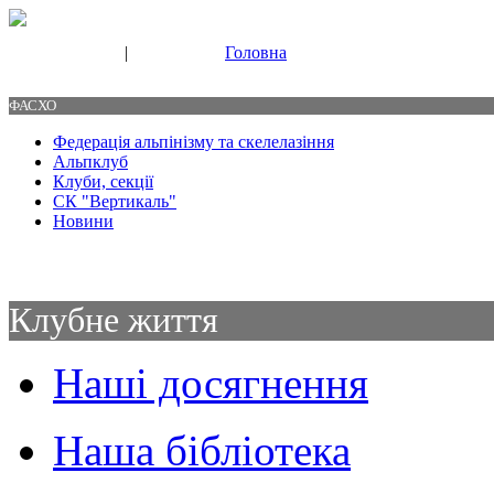
|
Головна
Свяжитесь с нами
Контакты
ФАСХО
Федерація альпінізму та скелелазіння
Альпклуб
Клуби, секції
СК "Вертикаль"
Новини
Клубне життя
Наші досягнення
Наша бібліотека