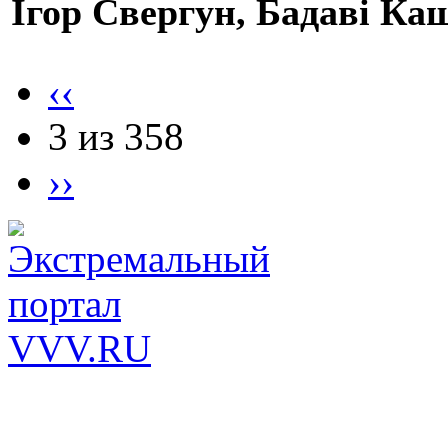
Ігор Свергун, Бадаві Ка
‹‹
3 из 358
››