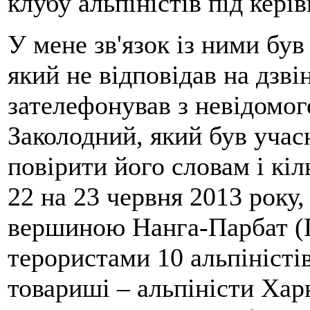
клубу альпіністів під кері
У мене зв'язок із ними бу
який не відповідав на дзві
зателефонував з невідомо
Заколодний, який був учасн
повірити його словам і кіл
22 на 23 червня 2013 року,
вершиною Нанга-Парбат (П
терористами 10 альпіністі
товариші – альпіністи Хар