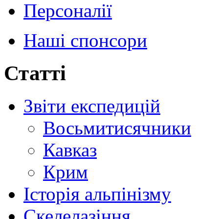
Персоналії
Наші спонсори
Статті
Звіти експедицій
Восьмитисячники
Кавказ
Крим
Історія альпінізму
Скелелазіння