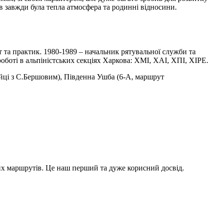
в завжди була тепла атмосфера та родинні відносини.
ст та практик. 1980-1989 – начальник рятувальної служби та
боті в альпіністських секціях Харкова: ХМІ, ХАІ, ХПІ, ХІРЕ.
ійці з С.Бершовим), Південна Ушба (6-А, маршрут
х маршрутів. Це наш перший та дуже корисний досвід.