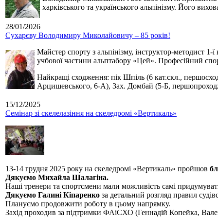
харківського та українського альпінізму. Його вихо
28/01/2026
Сухарєву Володимиру Миколайовичу – 85 років!
Майстер спорту з альпінізму, інструктор-методист 1-ї
учбової частини альптабору «Цей». Професійний спор
Найкращі сходження: пік Шпіль (6 кат.скл., першосхо
Арцишевського, 6-А), Зах. Домбай (5-Б, першопроход
15/12/2025
Семінар зі скелелазіння на скеледромі «Вертикаль»
13-14 грудня 2025 року на скеледромі «Вертикаль» пройшов
бл
Дякуємо Михайла Шалагіна.
Наші тренери та спортсмени мали можливість самі придумуват
Дякуємо Галині Кіпаренко
за детальний розгляд правил судівс
Плануємо продовжити роботу в цьому напрямку.
Захід проходив за підтримки ФАіСХО (Геннадій Копейка, Вал