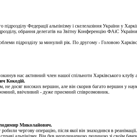
о підрозділу Федерації альпінізму і скелелазіння України у Харкі
ідрозділу, обрання делегатів на Звітну Конференцію ФАіС України
блеми підрозділу за минулий рік. По другому - Головою Харківс
покинув нас активний член нашої спільноти Харківського клубу а
ич Кокодій.
, не досяг високих вершин, але він скорив багато вершин у науко
скромний, ввічливий - дуже приємний співрозмовник.
олодимир Миколайович.
обили чергову операцію, після якої він знаходився в реанімації.
раві альпінізму. Він був неординарною людиною зі своїм бачення