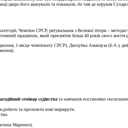
ванці щиро його шанували та поважали, бо там де керував Сухарє
 категорії, Чемпіон СРСР, рятувальник з Великої літери – методи
тивний працівник, який присвятив більш 40 років свого життя ро
дження, 1 місце чемпіонату СРСР), Двозубка Аманауза (6-А у дв
ження).
агодійний семінар судівства
та навчання постановки скелелазни
и,робити та пролазити нові маршрути.
тва.
ентина Маренич).