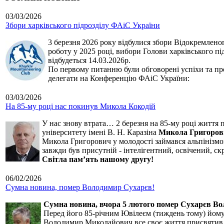
03/03/2026
Збори харківського підрозділу ФАіС України
3 березня 2026 року відбулися збори Відокремленог
роботу у 2025 році, вибори Голови харківського п
відбудеться 14.03.2026р.
По первому питанню були обговорені успіхи та про
делегати на Конференцію ФАіС України:
03/03/2026
На 85-му році нас покинув Микола Кокодій
У нас знову втрата… 2 березня на 85-му році життя 
університету імені В. Н. Каразіна
Микола Григоров
Микола Григорович у молодості займався альпінізмом
завжди був присутній - інтелігентний, освічений, 
Світла пам’ять нашому другу!
06/02/2026
Сумна новина, помер Володимир Сухарєв!
Сумна новина,
вчора 5 лютого помер Сухарєв В
Перед його 85-річним Ювілеєм (тиждень тому) йому р
Володимир Миколайович все своє життя присвятив сп