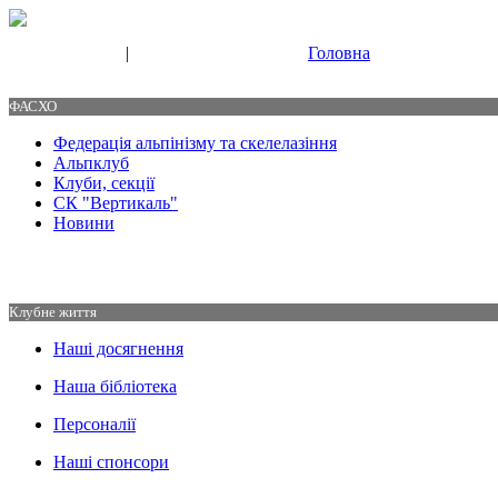
|
Головна
Свяжитесь с нами
Контакты
ФАСХО
Федерація альпінізму та скелелазіння
Альпклуб
Клуби, секції
СК "Вертикаль"
Новини
Клубне життя
Наші досягнення
Наша бібліотека
Персоналії
Наші спонсори