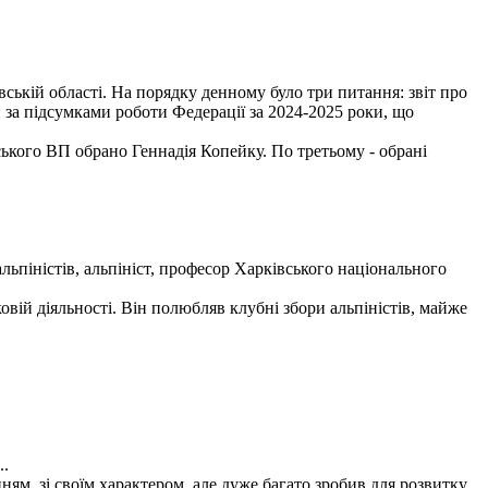
вській області. На порядку денному було три питання: звіт про
 за підсумками роботи Федерації за 2024-2025 роки, що
ького ВП обрано Геннадія Копейку. По третьому - обрані
льпіністів, альпініст, професор Харківського національного
вій діяльності. Він полюбляв клубні збори альпіністів, майже
..
м, зі своїм характером, але дуже багато зробив для розвитку