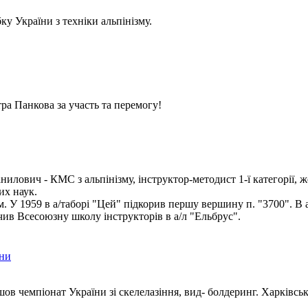
у України з техніки альпінізму.
ра Панкова за участь та перемогу!
илович - КМС з альпінізму, інструктор-методист 1-ї категорії, ж
их наук.
ом. У 1959 в а/таборі "Цей" підкорив першу вершину п. "3700". В 
чив Всесоюзну школу інструкторів в а/л "Ельбрус".
їни
шов чемпіонат України зі скелелазіння, вид- болдеринг. Харківсь