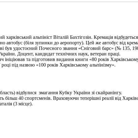
харківський альпініст Віталій Бахтігозін. Кремація відбудеться 1
но автобус (біля зупинки до аеропорту). Цей же автобус від крема
ві був удостоєний Почесного звання «Сніговий барс» (№ 135, 198
України. Доцент, кандидат технічних наук, ветеран праці.
ініціював та підготовив видання книги «80 років Харківському а
 році під назвою «100 років Харківському альпінізму».
бласть) відбулися змагання Кубку України зі скайранінгу.
 більш 40 спортсменів. Враховуючи теперішні реалії від Харківс
алія (3 місце).