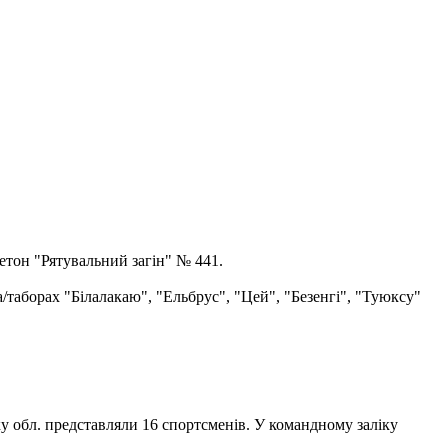
етон "Рятувальний загін" № 441.
а/таборах "Білалакаю", "Ельбрус", "Цей", "Безенгі", "Туюксу"
ку обл. представляли 16 спортсменів. У командному заліку