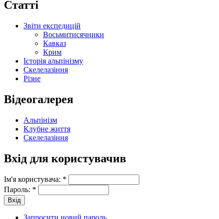
Статті
Звіти експедицій
Восьмитисячники
Кавказ
Крим
Історія альпінізму
Скелелазіння
Різне
Відеогалерея
Альпінізм
Клубне життя
Скелелазіння
Вхід для користувачив
Ім'я користувача:
*
Пароль:
*
Запросити новий пароль