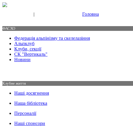
|
Головна
Свяжитесь с нами
Контакты
ФАСХО
Федерація альпінізму та скелелазіння
Альпклуб
Клуби, секції
СК "Вертикаль"
Новини
Клубне життя
Наші досягнення
Наша бібліотека
Персоналії
Наші спонсори