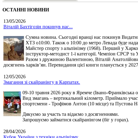
ОСТАННІ НОВИНИ
13/05/2026
Віталій Бахтігозін покинув нас...
Сумна новина. Сьогодні вранці нас покинув Видатний 
ХТЗ о10:00. Також о 10:00 до метро Левада буде нада
Майстер спорту з альпінізму (1968). Перший у Харко
інструктор-методист 1-ї категорії. Чемпіон СРСР та 
Разом з дружиною Валентиною, Віталій Анатолійович 
досягнень харків’ян. Перевидання цієї книги планується у 2027
12/05/2026
Змагання зі скайранінгу в Карпатах.
09-10 травня 2026 року в Яремче (Івано-Франківська о
Вид змагань – вертикальний кілометр. Приймало участь
спортсмени - Трофімов Антон (10 місце) та Пустова Нат
Дякуємо за участь та відаємо з досягненнями.
Запрошуємо займатися скайранінгом (біг у горах).
28/04/2026
Кубок України з техніки альпінізму