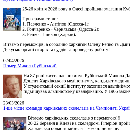
25-26 квітня 2026 року в Одесі пройшли змагання Кубк
Призерами стали:
1. Павленко - Антіпов (Одесса-1);
2. Гончаренко - Чернявська (Одесса-2);
3. Репко - Панков (Харків).
Вітаємо переможців, а особливо харків'ян Олену Репко та Дмит
Дякуємо організаторів та суддів за проведену роботу!
02/04/2026
Помер Микола Рубінський
На 87 році життя нас покинув Рубінський Микола Дан
Доцент Харківського медінституту, кандидат медичн
У студентській секції інституту захопився альпінізм
підвищував альпіністську кваліфікацію. У 1966 закін
23/03/2026
1-ше місце команди харківських скелелазів на Чемпіонаті Укра
Вітаємо харківських скелелазів з перемогою!!!
20-22 березня в Києві на скеледромі Гіперіон прой
Харківська область зайняла 1 командне місце.