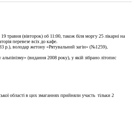
9 травня (вівторок) об 11:00, також біля моргу 25 лікарні на
торія перевезе всіх до кафе.
3 р.), володар жетону «Рятувальний загін» (№1259),
льпінізму» (видання 2008 року), у якій зібрано літопис
ької області в цих змаганнях прийняли участь тільки 2