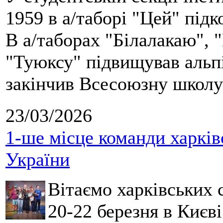
1959 в а/таборі "Цей" під
В а/таборах "Білалакаю", "
"Туюксу" підвищував альпі
закінчив Всесоюзну школу 
23/03/2026
1-ше місце команди харків
України
Вітаємо харківських 
20-22 березня в Києві