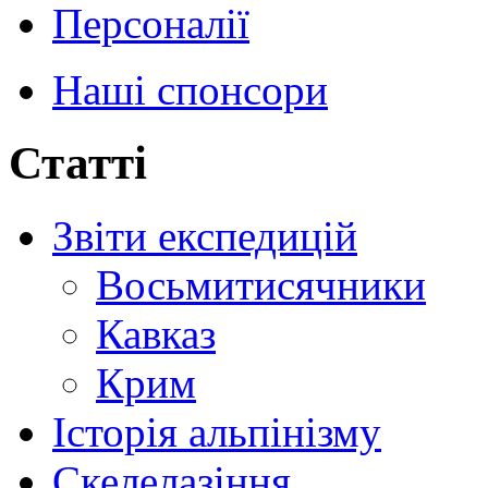
Персоналії
Наші спонсори
Статті
Звіти експедицій
Восьмитисячники
Кавказ
Крим
Історія альпінізму
Скелелазіння