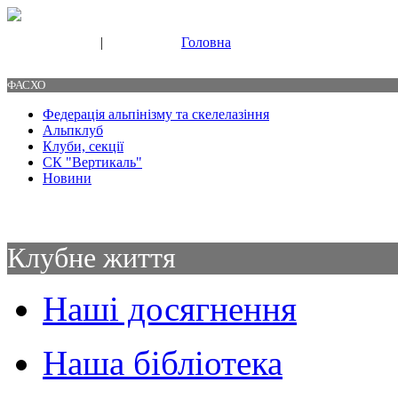
|
Головна
Свяжитесь с нами
Контакты
ФАСХО
Федерація альпінізму та скелелазіння
Альпклуб
Клуби, секції
СК "Вертикаль"
Новини
Клубне життя
Наші досягнення
Наша бібліотека