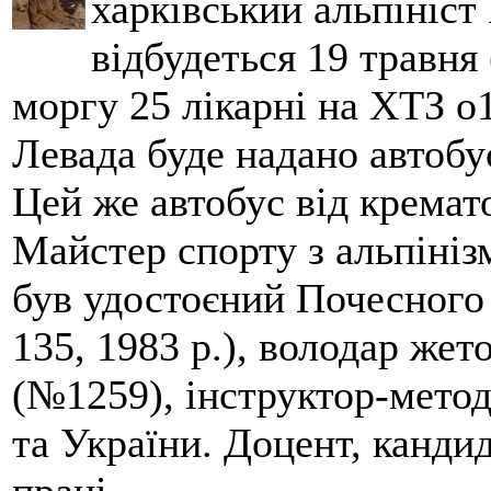
харківський альпініст 
відбудеться 19 травня 
моргу 25 лікарні на ХТЗ о
Левада буде надано автобус
Цей же автобус від кремато
Майстер спорту з альпініз
був удостоєний Почесного
135, 1983 р.), володар жет
(№1259), інструктор-метод
та України. Доцент, кандид