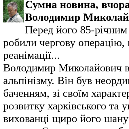
Сумна новина,
вчора
Володимир Миколай
Перед його 85-річним
робили чергову операцію, п
реанімації...
Володимир Миколайович вс
альпінізму. Він був неорд
баченням, зі своїм характе
розвитку харківського та у
вихованці щиро його шанув