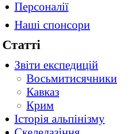
Персоналії
Наші спонсори
Статті
Звіти експедицій
Восьмитисячники
Кавказ
Крим
Історія альпінізму
Скелелазіння