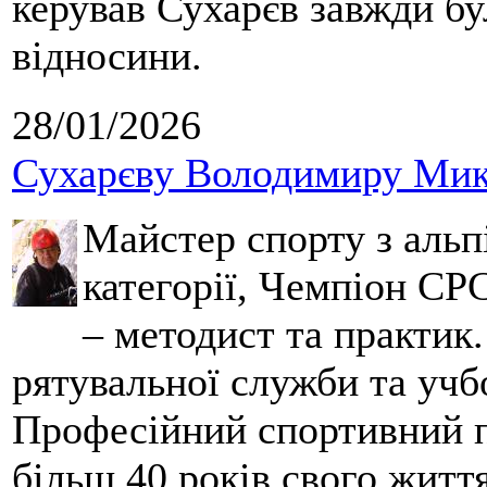
керував Сухарєв завжди бу
відносини.
28/01/2026
Сухарєву Володимиру Мико
Майстер спорту з альпі
категорії, Чемпіон СРС
– методист та практик
рятувальної служби та учб
Професійний спортивний п
більш 40 років свого життя