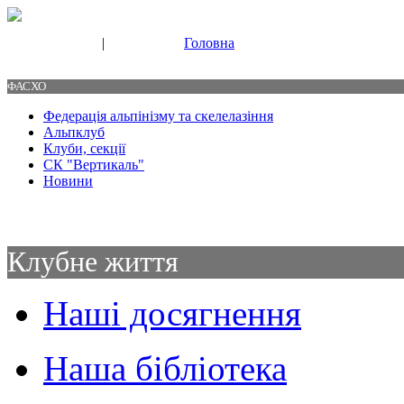
|
Головна
Свяжитесь с нами
Контакты
ФАСХО
Федерація альпінізму та скелелазіння
Альпклуб
Клуби, секції
СК "Вертикаль"
Новини
Клубне життя
Наші досягнення
Наша бібліотека