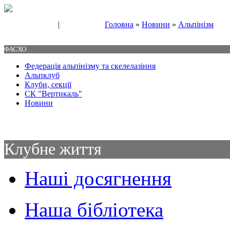
|
Головна
»
Новини
»
Альпінізм
Свяжитесь с нами
Контакты
ФАСХО
Федерація альпінізму та скелелазіння
Альпклуб
Клуби, секції
СК "Вертикаль"
Новини
Клубне життя
Наші досягнення
Наша бібліотека