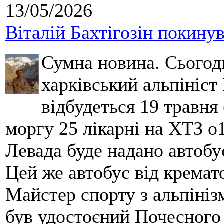
13/05/2026
Віталій Бахтігозін покинув 
Сумна новина. Сьогод
харківський альпініст 
відбудеться 19 травня 
моргу 25 лікарні на ХТЗ о
Левада буде надано автобус
Цей же автобус від кремато
Майстер спорту з альпініз
був удостоєний Почесного