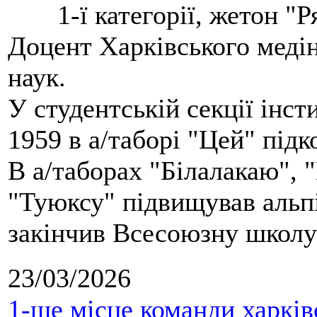
1-ї категорії, жетон "
Доцент Харківського меді
наук.
У студентській секції інст
1959 в а/таборі "Цей" під
В а/таборах "Білалакаю", "
"Туюксу" підвищував альпі
закінчив Всесоюзну школу 
23/03/2026
1-ше місце команди харків