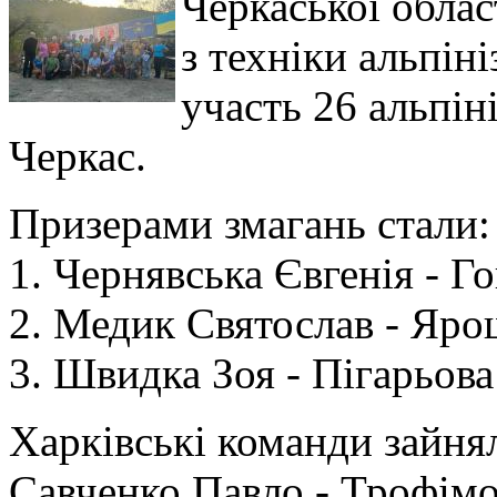
Черкаської обла
з техніки альпін
участь 26 альпін
Черкас.
Призерами змагань стали:
1. Чернявська Євгенія - Г
2. Медик Святослав - Яро
3. Швидка Зоя - Пігарьова
Харківські команди зайня
Савченко Павло - Трофімо