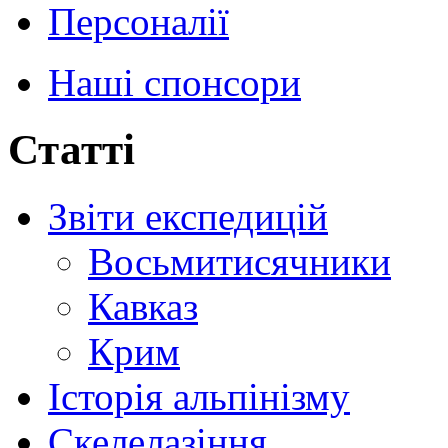
Персоналії
Наші спонсори
Статті
Звіти експедицій
Восьмитисячники
Кавказ
Крим
Історія альпінізму
Скелелазіння